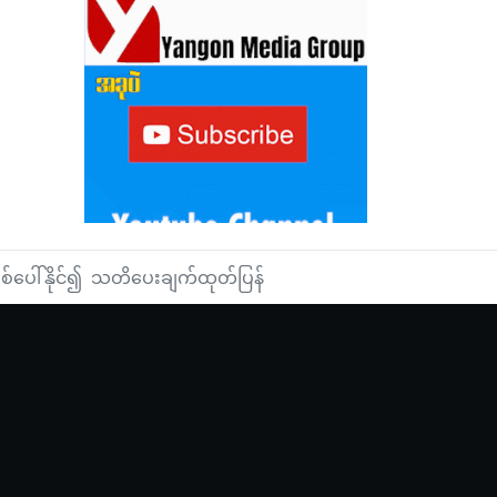
ဖြစ်ပေါ်နိုင်၍ သတိပေးချက်ထုတ်ပြန်