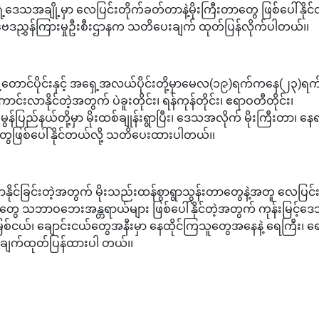
ေသအချို့မှာ လေပြင်းတိုက်ခတ်တာနဲ့မိုးကြီးတာတွေ ဖြစ်ပေါ်နိုင်တ
ဗေဒညွှန်ကြားမှုဦးစီးဌာနက သတိပေးချက် ထုတ်ပြန်လိုက်ပါတယ်၊၊
တောင်ပိုင်းနှင့် အရှေ့အလယ်ပိုင်းတို့မှာမေလ(၁၉)ရက်ကနေ(၂၃)ရက
လာနိုင်တဲ့အတွက် ပဲခူးတိုင်း၊ ရန်ကုန်တိုင်း၊ ဧရာဝတီတိုင်း၊
့ မွန်ပြည်နယ်တို့မှာ မိုးထစ်ချုန်းရွာပြီး၊ ဒေသအလိုက် မိုးကြီးတာ၊ န
တွေဖြစ်ပေါ်နိုင်တယ်လို့ သတိပေးထားပါတယ်၊၊
င်ခြင်းတဲ့အတွက် မိုးသည်းထန်စွာရွာသွန်းတာတွေနဲ့အတူ လေပြင်
တွေ သဘာဝဘေးအန္တရာယ်များ ဖြစ်ပေါ်နိုင်တဲ့အတွက် ကုန်းမြင့်ဒ
 မြစ်ငယ်၊ ချောင်းငယ်တွေအနီးမှာ နေထိုင်ကြသူတွေအနေနဲ့ ရေကြီး၊ ရေလ
ေးချက်ထုတ်ပြန်ထားပါ တယ်၊၊