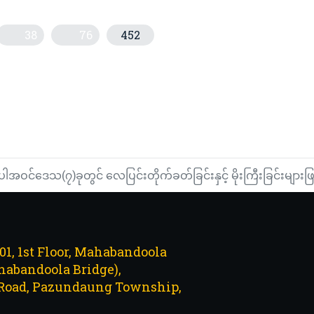
38
76
452
ည့် CITYTAXIများကို အရေးယူနေပြီ
်မှ ပြန်လွတ်လာသော တရုတ်နိုင်ငံသား ၁၄ ဦးအား ပြည်နှင်ဒဏ်ပေး
ါအဝင်ဒေသ(၇)ခုတွင် လေပြင်းတိုက်ခတ်ခြင်းနှင့် မိုးကြီးခြင်းများ
101, 1st Floor, Mahabandoola
abandoola Bridge),
Road, Pazundaung Township,