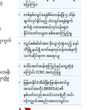
ဲ့
ပြောကြား
တစ်နှစ်လျင်ရေနံစိမ်းတန်ချိန် ၅ သိန်း
ချက်လုပ်နိုင်မည့် သံလျင်ရေနံချက်
စက်ရုံ ပထမအဆင့်လုပ်ငန်းများ
်
နိုင်ငံတော်သမ္မတ စစ်ဆေးကြည့်ရှု
ေရာကွက်
လျှပ်စစ်ဓါတ်အား ခိုးယူသုံးစွဲသည့် မှော်
ဘီမြို့နယ်ရှိ ကော်စေ့လုပ်ငန်းတစ်ခုကို
သက်ဆိုင်ရာက အရေးယူ
း
ဒေါ်အောင်ဆန်းစုကြည်နှင့်တွေ့ဆုံခဲ့
ေသအနီး
ကြောင်း ICRC အတည်ပြု
ျှံမှု
မြန်မာနိုင်ငံအိမ်ခြံမြေဝန်ဆောင်မှု
အသင်း(ဗဟို) (MRESA) ၏
နှစ်ပတ်လည်အသင်းသားစုံညီ သင်း
လုံးကျွတ်အစည်းအဝေးကျင်းပ