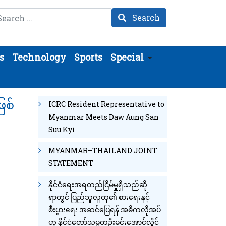
arch
Search
s
Technology
Sports
Special
ြစ်
ICRC Resident Representative to
Myanmar Meets Daw Aung San
Suu Kyi
MYANMAR–THAILAND JOINT
STATEMENT
နိုင်ငံရေးအရတည်ငြိမ်မှုရှိသည်ဆို
ရာတွင် ပြည်သူလူထု၏ စားရေးနှင့်
စီးပွားရေး အဆင်ပြေရန် အဓိကလိုအပ်
ဟု နိုင်ငံတော်သမ္မတဦးမင်းအောင်လှိုင်