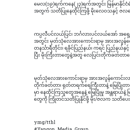
မေလ(၁၉)ရက်ကနေ(၂၃)ရက်အတွင်း မြန်မာနိုင်ငံရဲ့ဒ
အတွက် သတိပြုနေထိုင်ကြဖို့ မိုးလေဝသနှင့် ဇလ
ကပ္ပလီပင်လယ်ပြင်၊ ဘင်္ဂလားပင်လယ်အော် အရှေ့
အတွင်း မုတ်သုံလေအားကောင်းရာမှ အားအလွန်ကောင်း
တနင်္သာရီတိုင်း၊ ရခိုင်ပြည်နယ်၊ ကရင် ပြည်နယ်နှင်
ပြီး မိုးကြီးတာတွေနဲ့အတူ လေပြင်းတိုက်ခတ်တာ
မုတ်သုံလေအားကောင်းရာမှ အားအလွန်ကောင်းလာနို
တိုက်ခတ်တာ၊ ရုတ်တရက်ရေကြီးတာနဲ့ မြေပြိုတာ
မှာ နေထိုင်ကြသူတွေအနေနဲ့ မြေပြိုမှု အန္တရာယ်နဲ့
တွေကို ကြိုတင်သတိပြုနိုင်ဖို့ မိုး/ဇလက သတိပ
ymg/tthl
#Yangon_Media_Group