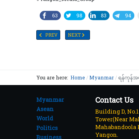
63
98
83
94
PREVIOUS ARTICLE: ဘတ်စ်ကားမှတ်တိုင်တွင် ရပ်သ
NEXT ARTICLE: ဗန်းမော်အကျဉ်းထောင
PREV
NEXT
You are here:
Home
Myanmar
ရန်ကုန်အပ
Contact Us
Myanmar
Asean
Building D, No.
World
Tower(Near Mah
Mahabandoola 
Politics
Yangon.
Business