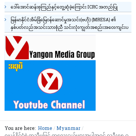
ဒေါ်အောင်ဆန်းစုကြည်နှင့်တွေ့ဆုံခဲ့ကြောင်း ICRC အတည်ပြု
မြန်မာနိုင်ငံအိမ်ခြံမြေဝန်ဆောင်မှုအသင်း(ဗဟို) (MRESA) ၏
နှစ်ပတ်လည်အသင်းသားစုံညီ သင်းလုံးကျွတ်အစည်းအဝေးကျင်းပ
You are here:
Home
Myanmar
ဂျပန်နိုင်ငံရဲ့ကူညီမှုဖြင့် ကလေးငယ်များအပါအဝင် လူဦးရေ ၉