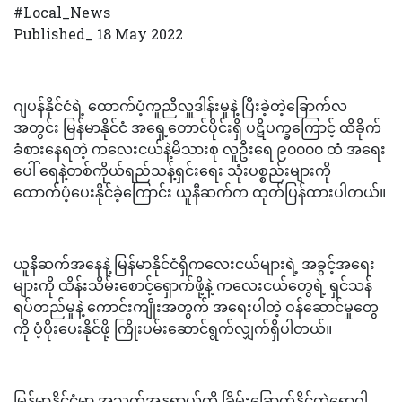
#Local_News
Published_ 18 May 2022
ဂျပန်နိုင်ငံရဲ့ ထောက်ပံ့ကူညီလှူဒါန်းမှုနဲ့ ပြီးခဲ့တဲ့ခြောက်လ
အတွင်း မြန်မာနိုင်ငံ အရှေ့တောင်ပိုင်းရှိ ပဋိပက္ခကြောင့် ထိခိုက်
ခံစားနေရတဲ့ ကလေးငယ်နဲ့မိသားစု လူဦးရေ ၉၀၀၀၀ ထံ အရေး
ပေါ် ရေနဲ့တစ်ကိုယ်ရည်သန့်ရှင်းရေး သုံးပစ္စည်းများကို
ထောက်ပံ့ပေးနိုင်ခဲ့ကြောင်း ယူနီဆက်က ထုတ်ပြန်ထားပါတယ်။
ယူနီဆက်အနေနဲ့ မြန်မာနိုင်ငံရှိကလေးငယ်များရဲ့ အခွင့်အရေး
များကို ထိန်းသိမ်းစောင့်ရှောက်ဖို့နဲ့ ကလေးငယ်တွေရဲ့ ရှင်သန်
ရပ်တည်မှုနဲ့ ကောင်းကျိုးအတွက် အရေးပါတဲ့ ဝန်ဆောင်မှုတွေ
ကို ပံ့ပိုးပေးနိုင်ဖို့ ကြိုးပမ်းဆောင်ရွက်လျှက်ရှိပါတယ်။
မြန်မာနိုင်ငံမှာ အသက်အန္တရာယ်ကို ခြိမ်းခြောက်နိုင်တဲ့ရောဂါ