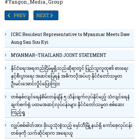
#Yangon_Media_Group
PREVIOUS ARTICLE: ဧည့်အဝင်နည်းလာ၍ ကျိုက်ထီးရိုးရှိစားသောက်ဆိုင်
NEXT ARTICLE: တရုတ်ပြည်သူ့သမ္မတနိုင်ငံမှ လှူဒါန
PREV
NEXT
ICRC Resident Representative to Myanmar Meets Daw
Aung San Suu Kyi
MYANMAR–THAILAND JOINT STATEMENT
နိုင်ငံရေးအရတည်ငြိမ်မှုရှိသည်ဆိုရာတွင် ပြည်သူလူထု၏ စားရေး
နှင့်စီးပွားရေး အဆင်ပြေရန် အဓိကလိုအပ်ဟု နိုင်ငံတော်သမ္မတ
ဦးမင်းအောင်လှိုင်ပြောကြား
တစ်နှစ်လျင်ရေနံစိမ်းတန်ချိန် ၅ သိန်းချက်လုပ်နိုင်မည့် သံလျင်ရေနံ
ချက်စက်ရုံ ပထမအဆင့်လုပ်ငန်းများ နိုင်ငံတော်သမ္မတ စစ်ဆေး
ကြည့်ရှု
လျှပ်စစ်ဓါတ်အား ခိုးယူသုံးစွဲသည့် မှော်ဘီမြို့နယ်ရှိ ကော်စေ့လုပ်ငန်း
တစ်ခုကို သက်ဆိုင်ရာက အရေးယူ