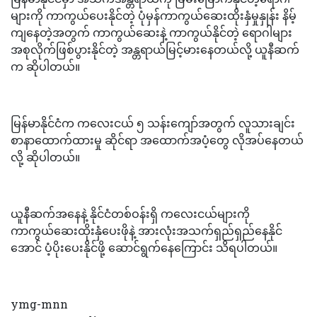
များကို ကာကွယ်ပေးနိုင်တဲ့ ပုံမှန်ကာကွယ်ဆေးထိုးနှံမှုနှုန်း နိမ့်
ကျနေတဲ့အတွက် ကာကွယ်ဆေးနဲ့ ကာကွယ်နိုင်တဲ့ ရောဂါများ
အစုလိုက်ဖြစ်ပွားနိုင်တဲ့ အန္တရာယ်မြင့်မားနေတယ်လို့ ယူနီဆက်
က ဆိုပါတယ်။
မြန်မာနိုင်ငံက ကလေးငယ် ၅ သန်းကျော်အတွက် လူသားချင်း
စာနာထောက်ထားမှု ဆိုင်ရာ အထောက်အပံ့တွေ လိုအပ်နေတယ်
လို့ ဆိုပါတယ်။
ယူနီဆက်အနေနဲ့ နိုင်ငံတစ်ဝန်းရှိ ကလေးငယ်များကို
ကာကွယ်ဆေးထိုးနှံပေးဖိုနဲ့ အားလုံးအသက်ရှည်ရှည်နေနိုင်
အောင် ပံ့ပိုးပေးနိုင်ဖို့ ဆောင်ရွက်နေကြောင်း သိရပါတယ်။
ymg-mnn