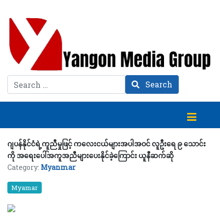
Search
Search
ဂျပန်နိုင်ငံရဲ့ကူညီမှုဖြင့် ကလေးငယ်များအပါအဝင် လူဦးရေ ၉ သောင်း
ကို အရေးပေါ်အကူအညီများပေးနိုင်ခဲ့ကြောင်း ယူနီဆက်ဆို
Category:
Myanmar
Myamar