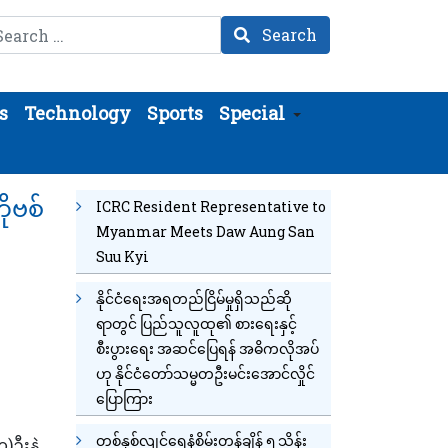
arch
Search
s
Technology
Sports
Special
ုဗစ်
ICRC Resident Representative to
Myanmar Meets Daw Aung San
Suu Kyi
နိုင်ငံရေးအရတည်ငြိမ်မှုရှိသည်ဆို
ရာတွင် ပြည်သူလူထု၏ စားရေးနှင့်
စီးပွားရေး အဆင်ပြေရန် အဓိကလိုအပ်
ဟု နိုင်ငံတော်သမ္မတဦးမင်းအောင်လှိုင်
ပြောကြား
တစ်နှစ်လျင်ရေနံစိမ်းတန်ချိန် ၅ သိန်း
ဦးနဲ့