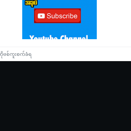
ကိုဗစ်ကူးစက်ခံရ