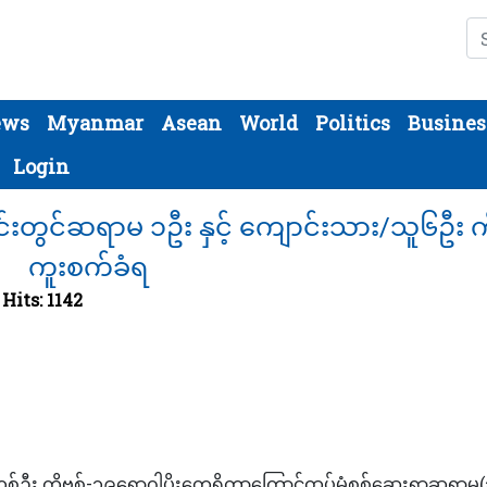
Se
ews
Myanmar
Asean
World
Politics
Busines
Login
းတွင်ဆရာမ ၁ဦး နှင့် ကျောင်းသား/သူ၆ဦး ကိ
ကူးစက်ခံရ
Hits: 1142
်ဦး ကိုဗစ်-၁၉ရောဂါပိုးတွေ့ရှိတာကြောင့်ထပ်မံစစ်ဆေးရာဆရာမ(၁)