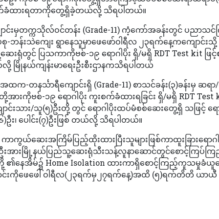
်ခံထားရတာကိုတွေ့ရှိခဲ့တယ်လို့ သိရပါတယ်။
ောင်းမှတက္ကသိုလ်ဝင်တန်း (Grade-11) ကံ့ကော်အခန်းတွင် ပညာသင်
ပ်စု-ဘန်းသဲကျေး ရွာနေသူမှာဖေဖော်ဝါရီလ ၂၃ရက်နေ့ကကျောင်းသို
းရုံတွင် ပြသကာကိုဗစ်-၁၉ ရောဂါပိုး ရှိ/မရှိ RDT Test kit ဖြင့်
်လို့ မြိုနယ်ကျန်းမာရေးဦးစီးဌာနကသိရပါတယ်
့ အထက-တနင်္သာရီကျောင်းရှိ (Grade-11) စာသင်ခန်း(၃)ခန်းမှ ဆရာ
းတို့အားကိုဗစ်-၁၉ ရောဂါပိုး ကူးစက်ခံထားရခြင်း ရှိ/မရှိ RDT Test ki
်းသား/သူ(၅)ဦးတို့ တွင် ရောဂါပိုးထပ်မံစစ်ဆေးတွေ့ရှိ သဖြင့် ရော
၆)ဦး၊ ပေါင်း(၇)ဦးဖြစ် တယ်လို့ သိရပါတယ်။
 မှာ ကာကွယ်ဆေးအကြိမ်ပြည့်ထိုးထားပြီးသူများဖြစ်ကာထူးခြားရောဂ
းအားမြို့နယ်ပြည်သူ့ဆေးရုံသီးသန့်လူနာဆောင်တွင်စောင့်ကြပ်ကြည်
ု့ ၏နေအိမ်၌ Home Isolation ထားကာရှိစောင့်ကြည့်ကူသမှုခံယူ
ကျောင်းကိုဖေဖေါ် ဝါရီလ(၂၃ရက်မှ၂၇ရက်နေ့)အထိ (၅)ရက်တိတိ ယာယီ