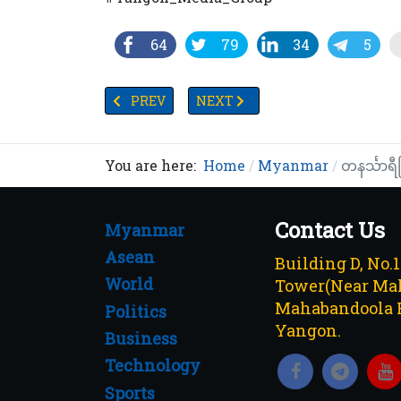
64
79
34
5
PREVIOUS ARTICLE: TV YANGON TIMES ရဲ့နေ့စဉ်
NEXT ARTICLE: တစ်နှစ်ကျော်ကာလအတွ
PREV
NEXT
You are here:
Home
Myanmar
တနင်္သာရ
Contact Us
Myanmar
Asean
Building D, No.
World
Tower(Near Mah
Mahabandoola 
Politics
Yangon.
Business
Technology
Sports