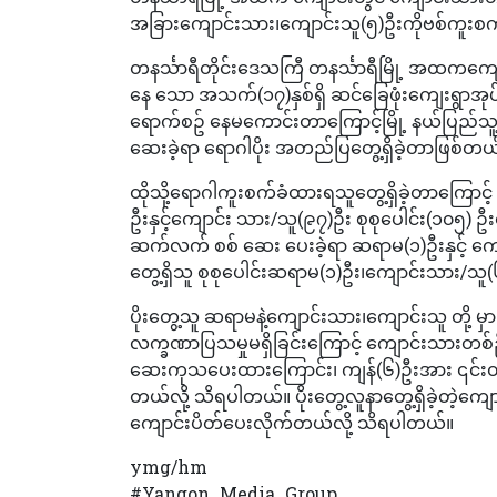
အခြားကျောင်းသား၊ကျောင်းသူ(၅)ဦးကိုဗစ်ကူးစက
တနင်္သာရီတိုင်းဒေသကြီ တနင်္သာရီမြို့ အထကကျ
နေ သော အသက်(၁၇)နှစ်ရှိ ဆင်ခြေဖုံးကျေးရွာအု
ရောက်စဥ် နေမကောင်းတာကြောင့်မြို့ နယ်ပြည်သူ့ဆေ
ဆေးခဲ့ရာ ရောဂါပိုး အတည်ပြတွေ့ရှိခဲ့တာဖြစ်တယ
ထိုသို့ရောဂါကူးစက်ခံထားရသူတွေ့ရှိခဲ့တာကြောင်
ဦးနှင့်ကျောင်း သား/သူ(၉၇)ဦး စုစုပေါင်း(၁၀၅) ဦ
ဆက်လက် စစ် ဆေး ပေးခဲ့ရာ ဆရာမ(၁)ဦးနှင့် ကျောင
တွေ့ရှိသူ စုစုပေါင်းဆရာမ(၁)ဦး၊ကျောင်းသား/သူ(
ပိုးတွေ့သူ ဆရာမနဲ့ကျောင်းသား၊ကျောင်းသူ တို့
လက္ခဏာပြသမှုမရှိခြင်းကြောင့် ကျောင်းသားတစ်ဦ
ဆေးကုသပေးထားကြောင်း၊ ကျန်(၆)ဦးအား ၎င်းတိ
တယ်လို့ သိရပါတယ်။ ပိုးတွေ့လူနာတွေ့ရှိခဲ့တဲ့
ကျောင်းပိတ်ပေးလိုက်တယ်လို့ သိရပါတယ်။
ymg/hm
#Yangon_Media_Group