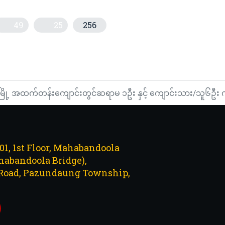
49
25
256
သတင်းအစီအစဉ် (တိုက်ရိုက်)
င်း အိုးအိမ်စွန့်ခွာသူပေါင်း ၈၂၀၀၀၀ကျော်ရှိလာဟု UNHCRထုတ်ပြန်
ီမြို့ အထက်တန်းကျောင်းတွင်ဆရာမ ၁ဦး နှင့် ကျောင်းသား/သူ၆ဦး 
101, 1st Floor, Mahabandoola
abandoola Bridge),
Road, Pazundaung Township,