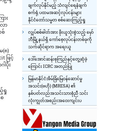
ချက်လုပ်နိုင်မည့် သံလျင်ရေနံချက်
စက်ရုံ ပထမအဆင့်လုပ်ငန်းများ
ကြား
နိုင်ငံတော်သမ္မတ စစ်ဆေးကြည့်ရှု
့ လာ
စစ်
လျှပ်စစ်ဓါတ်အား ခိုးယူသုံးစွဲသည့် မှော်
ဘီမြို့နယ်ရှိ ကော်စေ့လုပ်ငန်းတစ်ခုကို
သက်ဆိုင်ရာက အရေးယူ
/မ(၈)
t ဖြင့်
ဒေါ်အောင်ဆန်းစုကြည်နှင့်တွေ့ဆုံခဲ့
ဂါပိုး
ကြောင်း ICRC အတည်ပြု
မြန်မာနိုင်ငံအိမ်ခြံမြေဝန်ဆောင်မှု
ါ
အသင်း(ဗဟို) (MRESA) ၏
့ရှု
နှစ်ပတ်လည်အသင်းသားစုံညီ သင်း
စေ
လုံးကျွတ်အစည်းအဝေးကျင်းပ