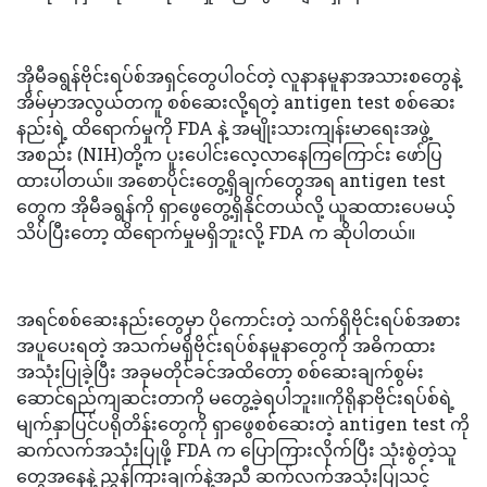
အိုမီခရွန်ဗိုင်းရပ်စ်အရှင်တွေပါဝင်တဲ့ လူနာနမူနာအသားစတွေနဲ့
အိမ်မှာအလွယ်တကူ စစ်ဆေးလို့ရတဲ့ antigen test စစ်ဆေး
နည်းရဲ့ ထိရောက်မှုကို FDA နဲ့ အမျိုးသားကျန်းမာရေးအဖွဲ့
အစည်း (NIH)တို့က ပူးပေါင်းလေ့လာနေကြကြောင်း ဖော်ပြ
ထားပါတယ်။ အစောပိုင်းတွေ့ရှိချက်တွေအရ antigen test
တွေက အိုမီခရွန်ကို ရှာဖွေတွေ့ရှိနိုင်တယ်လို့ ယူဆထားပေမယ့်
သိပ်ပြီးတော့ ထိရောက်မှုမရှိဘူးလို့ FDA က ဆိုပါတယ်။
အရင်စစ်ဆေးနည်းတွေမှာ ပိုကောင်းတဲ့ သက်ရှိဗိုင်းရပ်စ်အစား
အပူပေးရတဲ့ အသက်မရှိဗိုင်းရပ်စ်နမူနာတွေကို အဓိကထား
အသုံးပြုခဲ့ပြီး အခုမတိုင်ခင်အထိတော့ စစ်ဆေးချက်စွမ်း
ဆောင်ရည်ကျဆင်းတာကို မတွေ့ခဲ့ရပါဘူး။ကိုရိုနာဗိုင်းရပ်စ်ရဲ့
မျက်နှာပြင်ပရိုတိန်းတွေကို ရှာဖွေစစ်ဆေးတဲ့ antigen test ကို
ဆက်လက်အသုံးပြုဖို့ FDA က ပြောကြားလိုက်ပြီး သုံးစွဲတဲ့သူ
တွေအနေနဲ့ ညွှန်ကြားချက်နဲ့အညီ ဆက်လက်အသုံးပြုသင့်