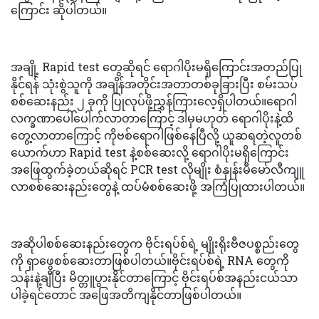
ကြောင်း ဆိုပါတယ်။
အချို့ Rapid test တွေဆိုရင် ရောဂါပိုးမရှိကြောင်းအတည်ပြု
နိုင်ရန် သုံးစွဲသူကို အချိန်အတိုင်းအတာတစ်ခုခြားပြီး စမ်းသပ်
စစ်ဆေးနည်း ၂ ခုကို ပြုလုပ်ဖို့ညွှန်ကြားလေ့ရှိပါတယ်။ရောဂါ
လက္ခဏာပေါ်ပေါက်လာတာကြောင့် ဒါမှမဟုတ် ရောဂါပိုးနဲ့ထိ
တွေ့လာတာကြောင့် ကိုဗစ်ရောဂါဖြစ်နေပြီလို့ ယူဆရတဲ့လူတစ်
ယောက်ဟာ Rapid test နဲ့စစ်ဆေးလို့ ရောဂါပိုးမရှိကြောင်း
အဖြေထွက်ခဲ့တယ်ဆိုရင် PCR test လိုမျိုး စံနှုန်းမီမော်လီကျူ
လာစစ်ဆေးနည်းတွေနဲ့ ထပ်မံစစ်ဆေးဖို့ အကြံပြုထားပါတယ်။
အဆိုပါစစ်ဆေးနည်းတွေက ဗိုင်းရပ်စ်ရဲ့ မျိုးရိုးဗီဇပစ္စည်းတွေ
ကို ရှာဖွေစစ်ဆေးတာဖြစ်ပါတယ်။ဗိုင်းရပ်စ်ရဲ့ RNA တွေကို
သန်းနဲ့ချီပြီး မိတ္တူပွားနိုင်တာကြောင့် ဗိုင်းရပ်စ်အနည်းငယ်သာ
ပါခဲ့ရင်တောင် အဖြေအတိကျနိုင်တာဖြစ်ပါတယ်။