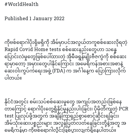
#WorldHealth
Published 1 January 2022
ကိုဗစ်ရောဂါပိုးရှိမရှိကို အိမ်မှာပင်အလွယ်တကူစစ်ဆေးလိုရတဲ့
Rapid Covid Home tests စစ်ဆေးနည်းတွေဟာ သန္ဓေ
ပြောင်းလဲမှုတွေဖြစ်ပေါ်ထားတဲ့ အိုမီခရွန်မျိုးဗီဇကွဲကို စစ်ဆေး
ရာမှာတော့ အမှားတွေပါနိုင်ကြောင်း အမေရိကန်အစားအစာနဲ့
ဆေးဝါးကွပ်ကဲရေးအဖွဲ့ (FDA) က အင်္ဂါနေ့က ပြောကြားလိုက်
ပါတယ်။
နိုင်ငံအတွင်း စမ်းသပ်စစ်ဆေးမှုတွေ အကျပ်အတည်းဖြစ်နေ
တာကြောင့် ရောဂါပိုးတွေ့ရှိနိုင်မှုနည်းပါးခြင်း၊ ပိုမိုတိကျတဲ့ PCR
test ပြုလုပ်ဖို့အတွက် အချိန်ကြာရှည်စွာစောင့်ဆိုင်းရခြင်း၊
အိမ်သုံးဆေးပစ္စည်းများ အလွန်ပြတ်လတ်နေခြင်းတို့နဲ့အတူ အ
မေရိကန်မှာ ကိုဗစ်ရောဂါလှိုင်းဖြစ်ပွားလျက်ရှိနေပါတယ်။