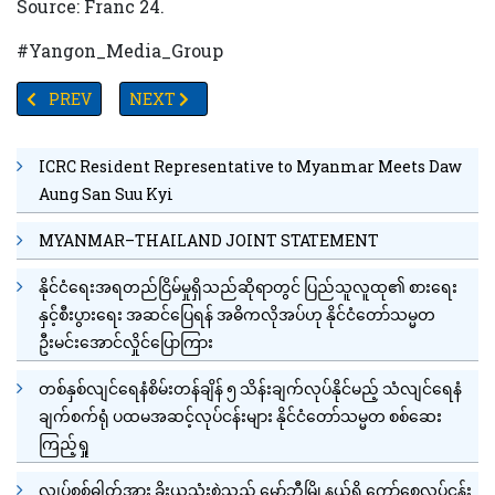
Source: Franc 24.
#Yangon_Media_Group
PREVIOUS ARTICLE: JOHNSON & JOHNSON ကိုဗစ်ကာကွယ်ဆေး ၂ ကြိမ်ထိုး
NEXT ARTICLE: အိန္ဒိယဧကရာဇ်တွေရဲ့အမွေဆက်ခံသူလို့ 
PREV
NEXT
ICRC Resident Representative to Myanmar Meets Daw
Aung San Suu Kyi
MYANMAR–THAILAND JOINT STATEMENT
နိုင်ငံရေးအရတည်ငြိမ်မှုရှိသည်ဆိုရာတွင် ပြည်သူလူထု၏ စားရေး
နှင့်စီးပွားရေး အဆင်ပြေရန် အဓိကလိုအပ်ဟု နိုင်ငံတော်သမ္မတ
ဦးမင်းအောင်လှိုင်ပြောကြား
တစ်နှစ်လျင်ရေနံစိမ်းတန်ချိန် ၅ သိန်းချက်လုပ်နိုင်မည့် သံလျင်ရေနံ
ချက်စက်ရုံ ပထမအဆင့်လုပ်ငန်းများ နိုင်ငံတော်သမ္မတ စစ်ဆေး
ကြည့်ရှု
လျှပ်စစ်ဓါတ်အား ခိုးယူသုံးစွဲသည့် မှော်ဘီမြို့နယ်ရှိ ကော်စေ့လုပ်ငန်း