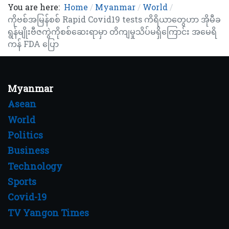
You are here:
Home
Myanmar
World
ကိုဗစ်အမြန်စစ် Rapid Covid19 tests ကိရိယာတွေဟာ အိုမီခ
ရွန်မျိုးဗီဇကွဲကိုစစ်ဆေးရာမှာ တိကျမှုသိပ်မရှိကြောင်း အမေရိ
ကန် FDA ပြော
Myanmar
Asean
World
Politics
Business
Technology
Sports
Covid-19
TV Yangon Times