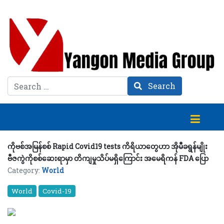
Search
Search
ကိုဗစ်အမြန်စစ် Rapid Covid19 tests ကိရိယာတွေဟာ အိုမီခရွန်မျိုး
ဗီဇကွဲကိုစစ်ဆေးရာမှာ တိကျမှုသိပ်မရှိကြောင်း အမေရိကန် FDA ပြော
Category:
World
World
Covid-19