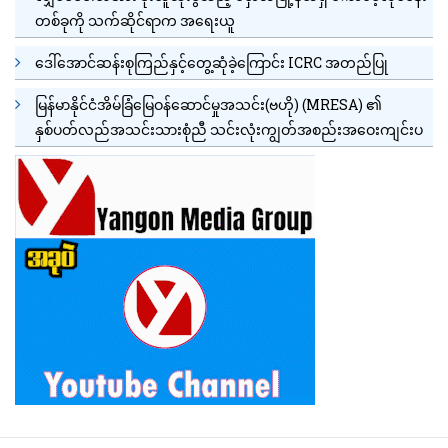
တစ်ခုကို သက်ဆိုင်ရာက အရေးယူ
ဒေါ်အောင်ဆန်းစုကြည်နှင့်တွေ့ဆုံခဲ့ကြောင်း ICRC အတည်ပြု
မြန်မာနိုင်ငံအိမ်ခြံမြေဝန်ဆောင်မှုအသင်း(ဗဟို) (MRESA) ၏
နှစ်ပတ်လည်အသင်းသားစုံညီ သင်းလုံးကျွတ်အစည်းအဝေးကျင်းပ