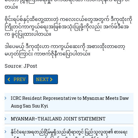
တယ်။
ဗိုင်းရပ်စ်နှင့်ထိတွေ့ထားတဲ့ ကလေးငယ်တွေအတွက် ဒီကုထုံးကို
ကြိုတင်ကာကွယ်ရေးအဖြစ်အသုံးပြုဖို့ကိုလည်း အက်ဖ်ဒီအေ
က ခွင့်ပြုထားပါတယ်။
ဒါပေမယ့် ဒီကုထုံးဟာ ကာကွယ်ဆေးကို အစားထိုးတာတော့
မဟုတ်ကြာင်း ကာဗက်ဇိုနီကပြောပါတယ်။
Source: JPost
PREVIOUS ARTICLE: အိုမီခရွန်က အမေရိကန်နိုင်ငံပြည်နယ်တွေရဲ့ ၃ ပုံ 
NEXT ARTICLE: အိုမီခရွန်သည် သာမာန်အအေးမိဖျားဗိုင်
PREV
NEXT
ICRC Resident Representative to Myanmar Meets Daw
Aung San Suu Kyi
MYANMAR–THAILAND JOINT STATEMENT
နိုင်ငံရေးအရတည်ငြိမ်မှုရှိသည်ဆိုရာတွင် ပြည်သူလူထု၏ စားရေး