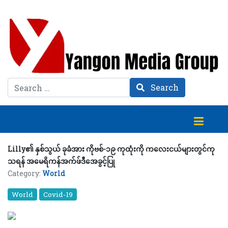
Search
Search
Lilly၏ နှစ်သွယ် ခုခံအား ကိုဗစ်-၁၉ ကုထုံးကို ကလေးငယ်များတွင်ကု
သရန် အမေရိကန်အက်ဖ်ဒီအေခွင့်ပြု
Category:
World
World
Covid-19