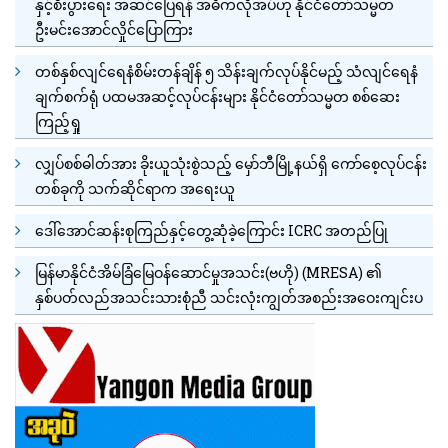
နှင့်စီးပွားရေး အဆင်ပြေရန် အဓိကလိုအပ်ဟု နိုင်ငံတော်သမ္မတ
ဦးမင်းအောင်လှိုင်ပြောကြား
တစ်နှစ်လျင်ရေနံစိမ်းတန်ချိန် ၅ သိန်းချက်လုပ်နိုင်မည့် သံလျင်ရေနံ
ချက်စက်ရုံ ပထမအဆင့်လုပ်ငန်းများ နိုင်ငံတော်သမ္မတ စစ်ဆေး
ကြည့်ရှု
လျှပ်စစ်ဓါတ်အား ခိုးယူသုံးစွဲသည့် မှော်ဘီမြို့နယ်ရှိ ကော်စေ့လုပ်ငန်း
တစ်ခုကို သက်ဆိုင်ရာက အရေးယူ
ဒေါ်အောင်ဆန်းစုကြည်နှင့်တွေ့ဆုံခဲ့ကြောင်း ICRC အတည်ပြု
မြန်မာနိုင်ငံအိမ်ခြံမြေဝန်ဆောင်မှုအသင်း(ဗဟို) (MRESA) ၏
နှစ်ပတ်လည်အသင်းသားစုံညီ သင်းလုံးကျွတ်အစည်းအဝေးကျင်းပ