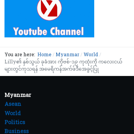
You are here:
Home
Myanmar
World
Lilly၏ နှစ်သွယ် ခုခံအား ကိုဗစ်-၁၉ ကုထုံးကို ကလေးငယ်
များတွင်ကုသရန် အမေရိကန်အက်ဖ်ဒီအေခွင့်ပြု
Myanmar
Asean
World
Politics
Business