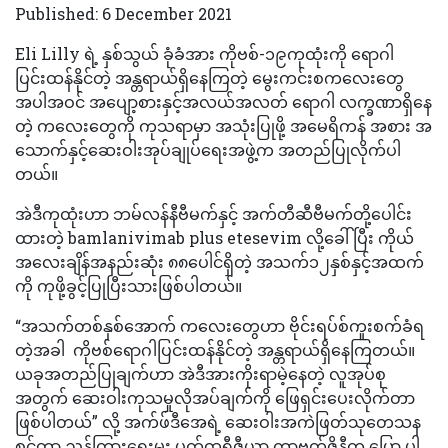
Published: 6 December 2021
Eli Lilly ရဲ့ နှစ်သွယ် ခုံခံအား ကိုဗစ်-၁၉ကုထုံးကို ရောဂါ
ပြင်းထန်နိုင်တဲ့ အန္တရာယ်ရှိနေကြတဲ့ မွေးကင်းစကလေးတွေ
အပါအဝင် အပျော့စားနှင့်အလယ်အလတ် ရောဂါ လက္ခဏာရှိနေ
တဲ့ ကလေးတွေကို ကုသရာမှာ အသုံးပြုဖို့ အမေရိကန် အစား အ
သောက်နှင့်ဆေးဝါးအုပ်ချုပ်ရေးအဖွဲ့က အတည်ပြုလိုက်ပါ
တယ်။
အဲဒီကုထုံးဟာ ဘမ်လန်နီဗီမက်နှင့် အက်တီဆီဗီမက်တို့ပေါင်း
ထားတဲ့ bamlanivimab plus etesevim လို့ခေါ်ပြီး ကိုယ်
အလေးချိန်အနည်းဆုံး ၈၈ပေါင်ရှိတဲ့ အသက်၁၂နှစ်နှင့်အထက်
ကို ကုဖို့ခွင့်ပြုပြီးသားဖြစ်ပါတယ်။
“အသက်တစ်နှစ်အောက် ကလေးတွေဟာ ဗိုင်းရပ်စ်ကူးစက်ခံရ
တဲ့အခါ ကိုဗစ်ရောဂါပြင်းထန်နိုင်တဲ့ အန္တရာယ်ရှိနေကြတယ်။
ယခုအတည်ပြုချက်ဟာ အဲဒီအားကိုးရာမဲ့နေတဲ့ လူအုပ်စု
အတွက် ဆေးဝါးကုသမှုလိုအပ်ချက်ကို ဖြေရှင်းပေးလိုက်တာ
ဖြစ်ပါတယ်” လို့ အက်ဖ်ဒီအေရဲ့ ဆေးဝါးအကဲဖြတ်သုတေသန
စင်တာ ညွှန်ကြားရေးမှူး ပက်ထရီဇီယာ ကာဗက်ဇိုနီက ပြော ပါ