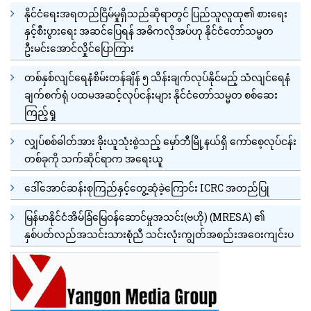
နိုင်ငံရေးအရတည်ငြိမ်မှုရှိသည်ဆိုရာတွင် ပြည်သူလူထု၏ စားရေး
နှင့်စီးပွားရေး အဆင်ပြေရန် အဓိကလိုအပ်ဟု နိုင်ငံတော်သမ္မတ
ဦးမင်းအောင်လှိုင်ပြောကြား
တစ်နှစ်လျင်ရေနံစိမ်းတန်ချိန် ၅ သိန်းချက်လုပ်နိုင်မည့် သံလျင်ရေနံ
ချက်စက်ရုံ ပထမအဆင့်လုပ်ငန်းများ နိုင်ငံတော်သမ္မတ စစ်ဆေး
ကြည့်ရှု
လျှပ်စစ်ဓါတ်အား ခိုးယူသုံးစွဲသည့် မှော်ဘီမြို့နယ်ရှိ ကော်စေ့လုပ်ငန်း
တစ်ခုကို သက်ဆိုင်ရာက အရေးယူ
ဒေါ်အောင်ဆန်းစုကြည်နှင့်တွေ့ဆုံခဲ့ကြောင်း ICRC အတည်ပြု
မြန်မာနိုင်ငံအိမ်ခြံမြေဝန်ဆောင်မှုအသင်း(ဗဟို) (MRESA) ၏
နှစ်ပတ်လည်အသင်းသားစုံညီ သင်းလုံးကျွတ်အစည်းအဝေးကျင်းပ