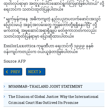
ထုတ်လုပ်ရာမှာ အတူပူးပေါင်းဆောင်ရွက်ကြမှာဖြစ်ပါတယ်” လို့
ရေးဘင်က သတင်းထုတ်ပြန်ပါတယ်။
“ မျက်မှန်ကနေ အဓိကကျတဲ့ နည်းပညာပလက်ဖောင်းအသွင်
ပြောင်းမယ့် အခွင့်အလမ်းတွေ ကျွန်တော်တို့ရရှိနေပါပြီ” လို့
မက်တာရဲ့ အမှုဆောင်အရာရှိချုပ် မတ်ဇူကာဘတ်ကလည်း
သတင်းထုတ်ပြန်ရာမှာ ပြောဆိုထားပါတယ်။
EssilorLuxottica ကုမ္ပဏီဟာ ရေးဘင်ကို ၁၉၉၉ ခုနှစ်
ဝန်းကျင်ကတည်းက ဝယ်ယူခဲ့တာဖြစ်ပါတယ်။
Source AFP
PREVIOUS ARTICLE: စပိန်တွင်အငြိမ်းစားယူရမည့် သက်တမ်းထပ်မံမြှင
NEXT ARTICLE: ရုရှားစစ်တပ်အင်အားတစ်သန်းခွဲထိတိုး
PREV
NEXT
MYANMAR–THAILAND JOINT STATEMENT
The Illusion of Global Justice: Why the International
Criminal Court Has Outlived Its Promise