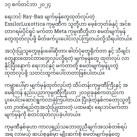
၁၇ စက်တင်ဘာ ၂၀၂၄
ရေးဘင် Ray-Ban မျက်မှန်တွေထုတ်လုပ်တဲ့
EssilorLuxottica ကုမ္ပဏီက သူတို့ဟာ ဖေ့စ်ဘုတ်ခ်နှင့် အင်စ
တာဂရမ်ပိုင်ရှင် မက်တာ Meta ကုမ္ပဏီတို့ဟာ စမတ်မျက်မှန်
တွေထုတ်လုပ်ဖို့ မိတ်ဖက်ပူးပေါင်းလုပ်ကြတယ်လို့သိရပါတယ်။
အသုံးပြုသူတွေဖုန်းခေါ်ဆိုတာ၊ ဓါတ်ပုံတွေရိုက်တာ နှင့် သီချင်း
တွေနားထောင်တာတွေလုပ်လို့ရတဲ့ မျက်မှန်တွေ ထုတ်လုပ် လာ
နိုင်ပြီးနောက် ရေးဘင်နှင့် မက်တာတို့ စမတ်မျက်မှန်ပူးတွဲ
ထုတ်လုပ်ဖို့ သတင်းထွက်ပေါ်လာတာဖြစ်ပါတယ်။
ကမ္ဘာပေါ်မှာ မျက်မှန်ထုတ်လုပ်တဲ့ ထိပ်တန်းကုမ္ပဏီကြီးနှင့် အ
မေရိကန် နည်းပညာကုမ္ပဏီကြီးဟာ ၂၀၁၉ခုနှစ်ကတည်းက
ပူးပေါင်းဆောင်ရွက်လာခဲ့ကြပါတယ်။ ပြီးခဲ့တဲ့နှစ်ကတော့သူတို့
ဟာ ဉာဏ်ရည်တုအသုံးပြုထားတဲ့ ပထမဆုံး ရေးဘင်မက်တာ
မျက်မှန်ကို စတင်ထုတ်လုပ်ခဲ့ပါတယ်။
ကုမ္ပဏီနှစ်ခုဟာ ကာလရှည်သဘောတူညီချက်အသစ်တစ်ရပ်
အရ လာမယ့် ဆယ်စုနှစ်မှာ မျိုးဆက်စုံ စမတ်မျက်မှန်တွေ