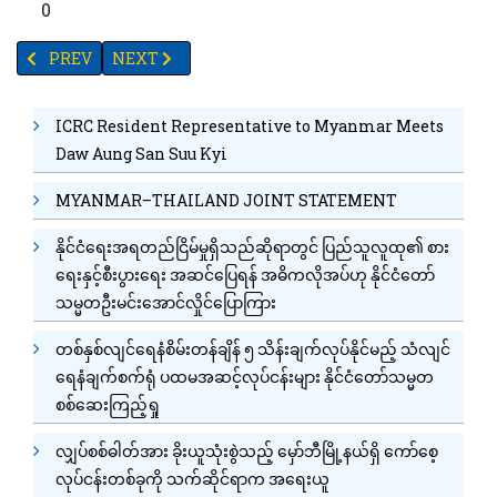
0
PREVIOUS ARTICLE: ဒယ်လ်တာ၏ ဟိုမှာဘက်တွင်..။ ပညာရှင်တွေက ကိုရိ
NEXT ARTICLE: ဒယ်လ်တာအပါအဝင် ကိုဗစ်မျိုးဗီဇကွဲလေးမျ
PREV
NEXT
ICRC Resident Representative to Myanmar Meets
Daw Aung San Suu Kyi
MYANMAR–THAILAND JOINT STATEMENT
နိုင်ငံရေးအရတည်ငြိမ်မှုရှိသည်ဆိုရာတွင် ပြည်သူလူထု၏ စား
ရေးနှင့်စီးပွားရေး အဆင်ပြေရန် အဓိကလိုအပ်ဟု နိုင်ငံတော်
သမ္မတဦးမင်းအောင်လှိုင်ပြောကြား
တစ်နှစ်လျင်ရေနံစိမ်းတန်ချိန် ၅ သိန်းချက်လုပ်နိုင်မည့် သံလျင်
ရေနံချက်စက်ရုံ ပထမအဆင့်လုပ်ငန်းများ နိုင်ငံတော်သမ္မတ
စစ်ဆေးကြည့်ရှု
လျှပ်စစ်ဓါတ်အား ခိုးယူသုံးစွဲသည့် မှော်ဘီမြို့နယ်ရှိ ကော်စေ့
လုပ်ငန်းတစ်ခုကို သက်ဆိုင်ရာက အရေးယူ