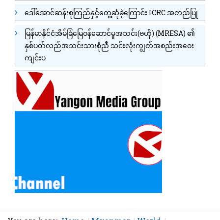
ဒေါ်အောင်ဆန်းစုကြည်နှင့်တွေ့ဆုံခဲ့ကြောင်း ICRC အတည်ပြု
မြန်မာနိုင်ငံအိမ်ခြံမြေဝန်ဆောင်မှုအသင်း(ဗဟို) (MRESA) ၏
နှစ်ပတ်လည်အသင်းသားစုံညီ သင်းလုံးကျွတ်အစည်းအဝေး
ကျင်းပ