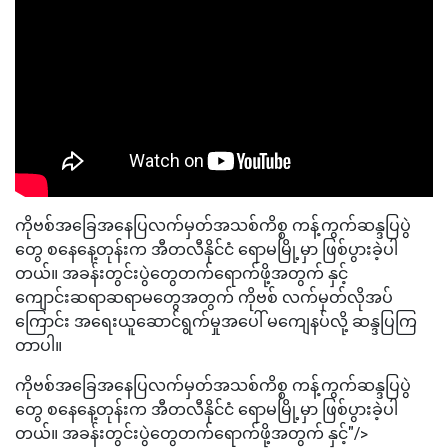
ကိုဗစ်အခြေအနေပြလက်မှတ်အသစ်ကိစ္စ ကန့်ကွက်ဆန္ဒပြပွဲ
တွေ စနေနေ့တုန်းက အီတလီနိုင်ငံ ရောမမြို့မှာ ဖြစ်ပွားခဲ့ပါ
တယ်။ အခန်းတွင်းပွဲတွေတက်ရောက်ဖို့အတွက် နှင့်
ကျောင်းဆရာဆရာမတွေအတွက် ကိုဗစ် လက်မှတ်လိုအပ်
ကြောင်း အရေးယူဆောင်ရွက်မှုအပေါ် မကျေနပ်လို့ ဆန္ဒပြကြ
တာပါ။
ကိုဗစ်အခြေအနေပြလက်မှတ်အသစ်ကိစ္စ ကန့်ကွက်ဆန္ဒပြပွဲ
တွေ စနေနေ့တုန်းက အီတလီနိုင်ငံ ရောမမြို့မှာ ဖြစ်ပွားခဲ့ပါ
တယ်။ အခန်းတွင်းပွဲတွေတက်ရောက်ဖို့အတွက် နှင့်"/>