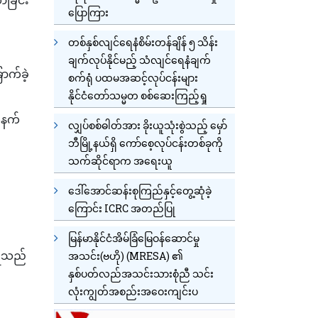
ပြောကြား
တစ်နှစ်လျင်ရေနံစိမ်းတန်ချိန် ၅ သိန်း
ချက်လုပ်နိုင်မည့် သံလျင်ရေနံချက်
ာက်ခဲ့
စက်ရုံ ပထမအဆင့်လုပ်ငန်းများ
နိုင်ငံတော်သမ္မတ စစ်ဆေးကြည့်ရှု
်နက်
လျှပ်စစ်ဓါတ်အား ခိုးယူသုံးစွဲသည့် မှော်
ဘီမြို့နယ်ရှိ ကော်စေ့လုပ်ငန်းတစ်ခုကို
သက်ဆိုင်ရာက အရေးယူ
ဒေါ်အောင်ဆန်းစုကြည်နှင့်တွေ့ဆုံခဲ့
ကြောင်း ICRC အတည်ပြု
မြန်မာနိုင်ငံအိမ်ခြံမြေဝန်ဆောင်မှု
ေရသည်
အသင်း(ဗဟို) (MRESA) ၏
နှစ်ပတ်လည်အသင်းသားစုံညီ သင်း
လုံးကျွတ်အစည်းအဝေးကျင်းပ