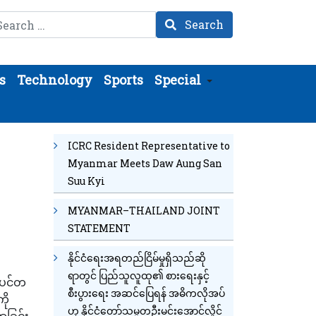
arch
Search
s
Technology
Sports
Special
ICRC Resident Representative to
Myanmar Meets Daw Aung San
Suu Kyi
MYANMAR–THAILAND JOINT
STATEMENT
နိုင်ငံရေးအရတည်ငြိမ်မှုရှိသည်ဆို
ရာတွင် ပြည်သူလူထု၏ စားရေးနှင့်
် ပင်တ
စီးပွားရေး အဆင်ပြေရန် အဓိကလိုအပ်
ို
ဟု နိုင်ငံတော်သမ္မတဦးမင်းအောင်လှိုင်
ာခြင်း