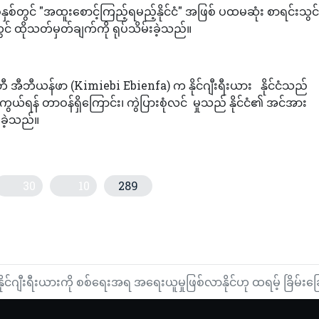
တွင် "အထူးစောင့်ကြည့်ရမည့်နိုင်ငံ" အဖြစ် ပထမဆုံး စာရင်းသွင်းခဲ
ွင် ထိုသတ်မှတ်ချက်ကို ရုပ်သိမ်းခဲ့သည်။
ီမီဘီ အီဘီယန်ဖာ (Kimiebi Ebienfa) က နိုင်ဂျီးရီးယား နိုင်ငံသည်
ယ်ရန် တာဝန်ရှိကြောင်း၊ ကွဲပြားစုံလင် မှုသည် နိုင်ငံ၏ အင်အား
ခဲ့သည်။
30
10
289
င့်ဆုံးအချိန်သည် ထင်ထားသည်ထက်အသက်ပိုကြီးသောအရွယ်ဖြစ်နေ
ြောင်းသိကောင်းစရာများ
နိုင်ဂျီးရီးယားကို စစ်ရေးအရ အရေးယူမှုဖြစ်လာနိုင်ဟု ထရမ့် ခြိမ်းခ