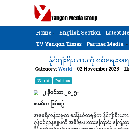
Home
English Section
Latest N
TV Yangon Times
Partner Media
နိုင်ဂျီးရီးယားကို စစ်ရေးအ
Category:
World
02 November 2025
Hi
World
Politics
၂ နိုဝင်ဘာ၊၂၀၂၅-
◾️
အဓိက ဖြစ်စဉ်
အမေရိကန်သမ္မတ ဒေါ်နယ်ထရမ့်က နိုင်ဂျီးရီးယားနို
ဂွန်စစ်ဌာနချုပ်ကို အမိန့်ပေးထားကြောင်း ကြေညာခ
နှိပ်စက်ညှဉ်းပန်းမှုများမှ ကာကွယ်ပေးရန် ပျက