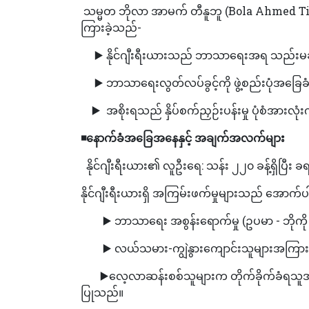
သမ္မတ ဘိုလာ အာမက် တီနူဘူ (Bola Ahmed Tinub
ကြားခဲ့သည်-
▶️ နိုင်ဂျီးရီးယားသည် ဘာသာရေးအရ သည်းမခံ
▶️ ဘာသာရေးလွတ်လပ်ခွင့်ကို ဖွဲ့စည်းပုံ
▶️ အစိုးရသည် နှိပ်စက်ညှဉ်းပန်းမှု ပုံစံအားလုံ
◾️
နောက်ခံအခြေအနေနှင့် အချက်အလက်များ
နိုင်ဂျီးရီးယား၏ လူဦးရေ: သန်း ၂၂၀ ခန့်ရှိပြီး
နိုင်ဂျီးရီးယားရှိ အကြမ်းဖက်မှုများသည် အောက်ပါ
▶️ ဘာသာရေး အစွန်းရောက်မှု (ဥပမာ - ဘိုကို
▶️ လယ်သမား-ကျွဲနွားကျောင်းသူများအကြား ပဋိပက္ခ
▶️လေ့လာဆန်းစစ်သူများက တိုက်ခိုက်ခံရသူအများစု
ပြုသည်။