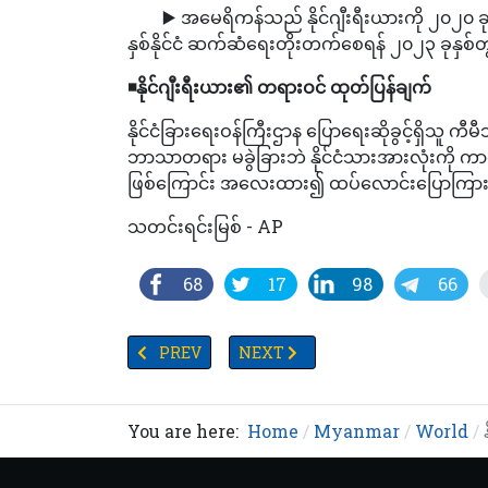
▶️ အမေရိကန်သည် နိုင်ဂျီးရီးယားကို ၂၀၂၀ ခုနှစ်
နှစ်နိုင်ငံ ဆက်ဆံရေးတိုးတက်စေရန် ၂၀၂၃ ခုနှစ်တ
◾️
နိုင်ဂျီးရီးယား၏ တရားဝင် ထုတ်ပြန်ချက်
နိုင်ငံခြားရေးဝန်ကြီးဌာန ပြောရေးဆိုခွင့်ရှိသူ က
ဘာသာတရား မခွဲခြားဘဲ နိုင်ငံသားအားလုံးကို ကာကွ
ဖြစ်ကြောင်း အလေးထား၍ ထပ်လောင်းပြောကြား
သတင်းရင်းမြစ် - AP
68
17
98
66
PREVIOUS ARTICLE: ဦးနှောက်စွမ်းဆောင်ရည်အမြ
NEXT ARTICLE: ဆီးကျိတ်ကင်ဆာအက
PREV
NEXT
You are here:
Home
Myanmar
World