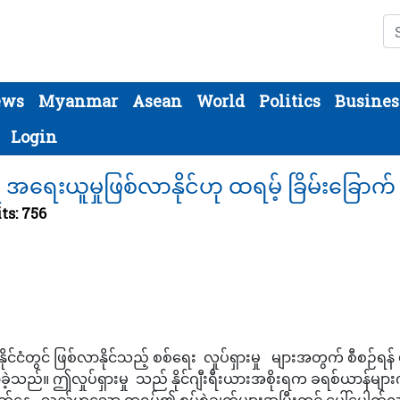
Se
ews
Myanmar
Asean
World
Politics
Busines
Login
ရ အရေးယူမှုဖြစ်လာနိုင်ဟု ထရမ့် ခြိမ်းခြောက်
ts: 756
င်ငံတွင် ဖြစ်လာနိုင်သည့် စစ်ရေး လှုပ်ရှားမှု များအတွက် စီစဉ်ရန
ဲ့သည်။ ဤလှုပ်ရှားမှု သည် နိုင်ဂျီးရီးယားအစိုးရက ခရစ်ယာန်များက
်ကွက်နေ သည်ဟူသော ထရမ့်၏ စွပ်စွဲချက်များအပြီးတွင် ပေါ်ပေါက်လ