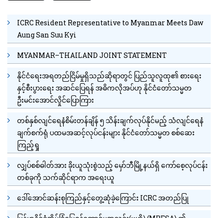
ICRC Resident Representative to Myanmar Meets Daw
Aung San Suu Kyi
MYANMAR–THAILAND JOINT STATEMENT
နိုင်ငံရေးအရတည်ငြိမ်မှုရှိသည်ဆိုရာတွင် ပြည်သူလူထု၏ စားရေး
နှင့်စီးပွားရေး အဆင်ပြေရန် အဓိကလိုအပ်ဟု နိုင်ငံတော်သမ္မတ
ဦးမင်းအောင်လှိုင်ပြောကြား
တစ်နှစ်လျင်ရေနံစိမ်းတန်ချိန် ၅ သိန်းချက်လုပ်နိုင်မည့် သံလျင်ရေနံ
ချက်စက်ရုံ ပထမအဆင့်လုပ်ငန်းများ နိုင်ငံတော်သမ္မတ စစ်ဆေး
ကြည့်ရှု
လျှပ်စစ်ဓါတ်အား ခိုးယူသုံးစွဲသည့် မှော်ဘီမြို့နယ်ရှိ ကော်စေ့လုပ်ငန်း
တစ်ခုကို သက်ဆိုင်ရာက အရေးယူ
ဒေါ်အောင်ဆန်းစုကြည်နှင့်တွေ့ဆုံခဲ့ကြောင်း ICRC အတည်ပြု