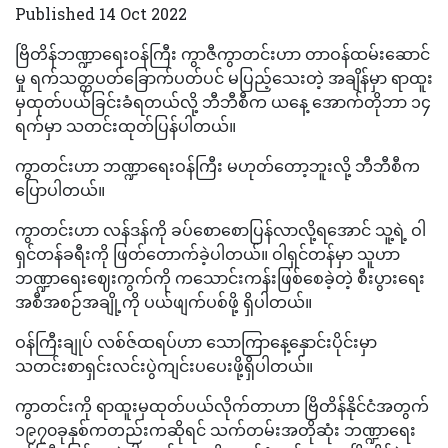
Published 14 Oct 2022
ဗြိတိန်ဘဏ္ဍာရေးဝန်ကြီး ကွာဇီကွာတင်းဟာ တာဝန်ထမ်းဆောင်
မှု ရက်သတ္တပတ်ခြောက်ပတ်ပင် မပြည့်သေးတဲ့ အချိန်မှာ ရာထူး
မှထုတ်ပယ်ခြင်းခံရတယ်လို့ ဘီဘီစီက ယနေ့ အောက်တိုဘာ ၁၄
ရက်မှာ သတင်းထုတ်ပြန်ပါတယ်။
ကွာတင်းဟာ ဘဏ္ဍာရေးဝန်ကြီး မဟုတ်တော့ဘူးလို့ ဘီဘီစီက
ပြောပါတယ်။
ကွာတင်းဟာ လန်ဒန်ကို ခပ်စောစောပြန်လာလို့ရအောင် သူ့ရဲ့ ဝါ
ရှင်တန်ခရီးကို ဖြတ်တောက်ခဲ့ပါတယ်။ ဝါရှင်တန်မှာ သူဟာ
ဘဏ္ဍာရေးဈေးကွက်ကို ကသောင်းကန်းဖြစ်စေခဲ့တဲ့ စီးပွားရေး
အစီအစဉ်အချို့ကို ပယ်ဖျက်ပစ်ဖို့ ရှိပါတယ်။
ဝန်ကြီးချုပ် လစ်ဇ်ထရပ်ဟာ သောကြာနေ့နှောင်းပိုင်းမှာ
သတင်းစာရှင်းလင်းပွဲကျင်းပပေးဖို့ရှိပါတယ်။
ကွာတင်းကို ရာထူးမှထုတ်ပယ်လိုက်တာဟာ ဗြိတိန်နိုင်ငံအတွက်
၁၉၇၀ခုနှစ်ကတည်းကဆိုရင် သက်တမ်းအတိုဆုံး ဘဏ္ဍာရေး