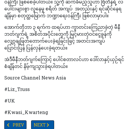
ဝန်ကြီး ဖြစ်စေခဲ့ပါတယ်။ သူ့ကို ဆက်ခံမည့်သူဟာ ဗြိတိန်ရဲ့ လ
ပေါင်းများစွာ လူနေမှု စရိတ် အကျပ် အတည်းနှင့် ရင်ဆိုင်နေရ
ချိန်မှာ စတုတ္ထမြောက် ဘဏ္ဍာရေးဝန်ကြီး ဖြစ်လာမှာပါ။
အောက်တိုဘာ ၃ ရက်က ထရပ်ဟာ ကွာတင်းကြေညာခဲ့တဲ့ မီနီ
ဘတ်ဂျက်ရဲ့ အစိတ်အပိုင်းတွေကို မြင့်မားတဲ့ဝင်ငွေခွန်ကို
လျှော့ချဖြတ်တောက်ပေးခဲ့ရခြင်းဖြင့် အတင်းအကျပ်
ပြောင်းပြန် ပြန်လှန်ပေးခဲ့ရတယ်။
အဲဒီမီနီဘတ်ဂျက်ကြောင့် ပေါင်စတာလင်ဟာ ဒေါ်လာနှင့်ယှဉ်ရင်
စံချိန်တင် နိမ့်ကျသွားခဲ့ရပါတယ်။
Source Channel News Asia
#Liz_Truss
#UK
#Kwasi_Kwarteng
PREVIOUS ARTICLE: “မမှန်သတင်း”ဥပဒေကြမ်းကိုရှုတ်ချသည့်အနေဖြင့် တူ
NEXT ARTICLE: ကိုယ်အလေးချိန်ကျလိုပါသား.. မနက်စ
PREV
NEXT