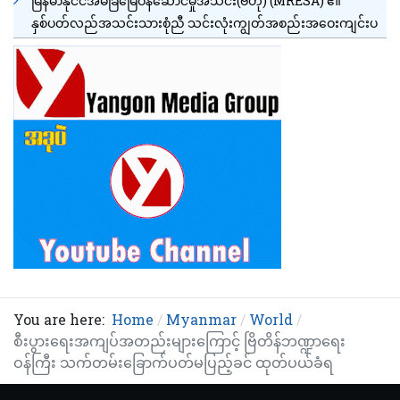
မြန်မာနိုင်ငံအိမ်ခြံမြေဝန်ဆောင်မှုအသင်း(ဗဟို) (MRESA) ၏
နှစ်ပတ်လည်အသင်းသားစုံညီ သင်းလုံးကျွတ်အစည်းအဝေးကျင်းပ
You are here:
Home
Myanmar
World
စီးပွားရေးအကျပ်အတည်းများကြောင့် ဗြိတိန်ဘဏ္ဍာရေး
ဝန်ကြီး သက်တမ်းခြောက်ပတ်မပြည့်ခင် ထုတ်ပယ်ခံရ