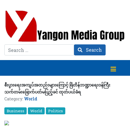
Search
Search
စီးပွားရေးအကျပ်အတည်းများကြောင့် ဗြိတိန်ဘဏ္ဍာရေးဝန်ကြီး
သက်တမ်းခြောက်ပတ်မပြည့်ခင် ထုတ်ပယ်ခံရ
Category:
World
Business
World
Politics