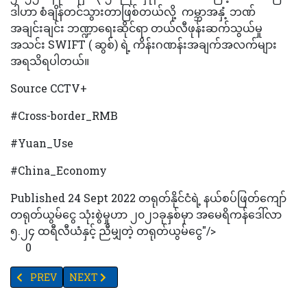
ဒါဟာ စံချိန်တင်သွားတာဖြစ်တယ်လို့ ကမ္ဘာအနှံ့ ဘဏ်
အချင်းချင်း ဘဏ္ဍာရေးဆိုင်ရာ တယ်လီဖုန်းဆက်သွယ်မှု
အသင်း SWIFT ( ဆွစ်) ရဲ့ ကိန်းဂဏန်းအချက်အလက်များ
အရသိရပါတယ်။
Source CCTV+
#Cross-border_RMB
#Yuan_Use
#China_Economy
Published 24 Sept 2022 တရုတ်နိုင်ငံရဲ့ နယ်စပ်ဖြတ်ကျော်
တရုတ်ယွမ်ငွေ သုံးစွဲမှုဟာ ၂၀၂၁ခုနှစ်မှာ အမေရိကန်ဒေါ်လာ
၅.၂၄ ထရီလီယံနှင့် ညီမျှတဲ့ တရုတ်ယွမ်ငွေ"/>
0
PREVIOUS ARTICLE: 'ဘရက်ဒ်ပစ်'၏ ပထမဆုံးရုပ်ထုပြပွဲအား ဖင်လန်တ
NEXT ARTICLE: သက်လတ်ပိုင်းလူကြီးများ အိပ်မက်ဆိုးမက်လေ
PREV
NEXT