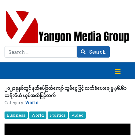
Search
Search
၂၀၂၁ခုနှစ်တွင် နယ်စပ်ဖြတ်ကျော် ယွမ်ငွေဖြင့် လက်ခံပေးချေမှု ၃၆.၆၁
ထရီလီယံ ယွမ်အထိမြင့်တက်
Category:
World
Business
World
Politics
Video