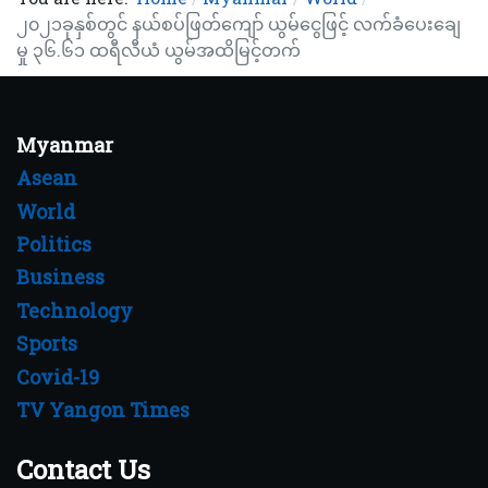
၂၀၂၁ခုနှစ်တွင် နယ်စပ်ဖြတ်ကျော် ယွမ်ငွေဖြင့် လက်ခံပေးချေ
မှု ၃၆.၆၁ ထရီလီယံ ယွမ်အထိမြင့်တက်
Myanmar
Asean
World
Politics
Business
Technology
Sports
Covid-19
TV Yangon Times
Contact Us