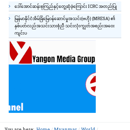
ဒေါ်အောင်ဆန်းစုကြည်နှင့်တွေ့ဆုံခဲ့ကြောင်း ICRC အတည်ပြု
မြန်မာနိုင်ငံအိမ်ခြံမြေဝန်ဆောင်မှုအသင်း(ဗဟို) (MRESA) ၏
နှစ်ပတ်လည်အသင်းသားစုံညီ သင်းလုံးကျွတ်အစည်းအဝေး
ကျင်းပ
You are here:
Home
Myanmar
World