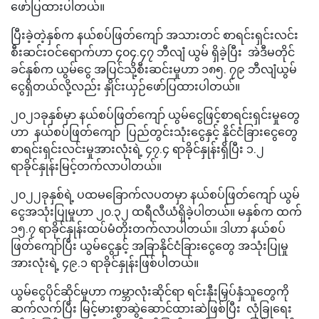
ဖော်ပြထားပါတယ်။
ပြီးခဲ့တဲ့နှစ်က နယ်စပ်ဖြတ်ကျော် အသားတင် စာရင်းရှင်းလင်း
စီးဆင်းဝင်ရောက်ဟာ ၄၀၄.၄၇ ဘီလျံ ယွမ် ရှိခဲ့ပြီး အဲဒီမတိုင်
ခင်နှစ်က ယွမ်ငွေ အပြင်သို့စီးဆင်းမှုဟာ ၁၈၅. ၇၉ ဘီလျံယွမ်
ငွေရှိတယ်လို့လည်း နှိုင်းယှဉ်ဖော်ပြထားပါတယ်။
၂၀၂၁ခုနှစ်မှာ နယ်စပ်ဖြတ်ကျော် ယွမ်ငွေဖြင့်စာရင်းရှင်းမှုတွေ
ဟာ နယ်စပ်ဖြတ်ကျော် ပြည်တွင်းသုံးငွေနှင့် နိုင်ငံခြားငွေတွေ
စာရင်းရှင်းလင်းမှုအားလုံးရဲ့ ၄၇.၄ ရာခိုင်နှုန်းရှိပြီး ၁.၂
ရာခိုင်နှုန်းမြင့်တက်လာပါတယ်။
၂၀၂၂ခုနှစ်ရဲ့ ပထမခြောက်လပတမှာ နယ်စပ်ဖြတ်ကျော် ယွမ်
ငွေအသုံးပြုမှုဟာ ၂၀.၃၂ ထရီလီယံရှိခဲ့ပါတယ်။ မနှစ်က ထက်
၁၅.၇ ရာခိုင်နှုန်းထပ်မံတိုးတက်လာပါတယ်။ ဒါဟာ နယ်စပ်
ဖြတ်ကျော်ပြီး ယွမ်ငွေနှင့် အခြာနိုင်ငံခြားငွေတွေ အသုံးပြုမှု
အားလုံးရဲ့ ၄၉.၁ ရာခိုင်နှုန်းဖြစ်ပါတယ်။
ယွမ်ငွေပိုင်ဆိုင်မှုဟာ ကမ္ဘာလုံးဆိုင်ရာ ရင်းနှီးမြှပ်နှံသူတွေကို
ဆက်လက်ပြီး မြင့်မားစွာဆွဲဆောင်ထားဆဲဖြစ်ပြီး လုံခြုရေး