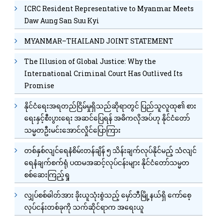
ICRC Resident Representative to Myanmar Meets
Daw Aung San Suu Kyi
MYANMAR–THAILAND JOINT STATEMENT
The Illusion of Global Justice: Why the
International Criminal Court Has Outlived Its
Promise
နိုင်ငံရေးအရတည်ငြိမ်မှုရှိသည်ဆိုရာတွင် ပြည်သူလူထု၏ စား
ရေးနှင့်စီးပွားရေး အဆင်ပြေရန် အဓိကလိုအပ်ဟု နိုင်ငံတော်
သမ္မတဦးမင်းအောင်လှိုင်ပြောကြား
တစ်နှစ်လျင်ရေနံစိမ်းတန်ချိန် ၅ သိန်းချက်လုပ်နိုင်မည့် သံလျင်
ရေနံချက်စက်ရုံ ပထမအဆင့်လုပ်ငန်းများ နိုင်ငံတော်သမ္မတ
စစ်ဆေးကြည့်ရှု
လျှပ်စစ်ဓါတ်အား ခိုးယူသုံးစွဲသည့် မှော်ဘီမြို့နယ်ရှိ ကော်စေ့
လုပ်ငန်းတစ်ခုကို သက်ဆိုင်ရာက အရေးယူ