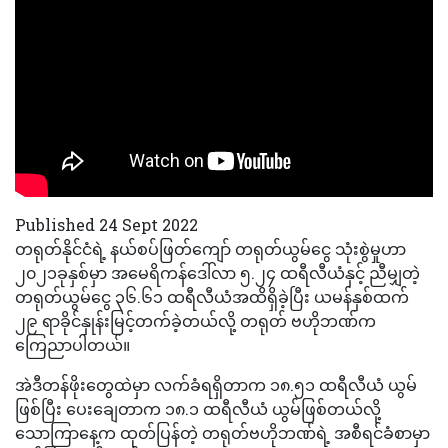
Published 24 Sept 2022
တရုတ်နိုင်ငံရဲ့ နယ်စပ်ဖြတ်ကျော် တရုတ်ယွမ်ငွေ သုံးစွဲမှုဟာ
၂၀၂၁ခုနှစ်မှာ အမေရိကန်ဒေါ်လာ ၅.၂၄ ထရီလီယံနှင့် ညီမျှတဲ့
တရုတ်ယွမ်ငွေ ၃၆.၆၁ ထရီလီယံအထိရှိခဲ့ပြီး ယမန်နှစ်ထက်
၂၉ ရာခိုင်နှုန်းမြင့်တက်ခဲ့တယ်လို့ တရုတ် ဗဟိုဘဏ်က
ကြေညာပါတယ်။
အဲဒီတန်ဖိုးတွေထဲမှာ လက်ခံရရှိတာက ၁၈.၅၁ ထရီလီယံ ယွမ်
ဖြစ်ပြီး ပေးချေတာက ၁၈.၁ ထရီလီယံ ယွမ်ဖြစ်တယ်လို့
သောကြာနေ့က ထုတ်ပြန်တဲ့ တရုတ်ဗဟိုဘဏ်ရဲ့ အစီရင်ခံစာမှာ