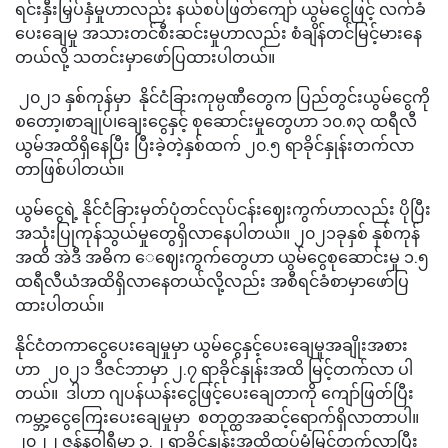
ရင်းနှီးမြှပ်နှံမှုဟာလည်း နယ်စပ်ဖြတ်ကျော် ယွမ်ငွေဖြင့် လက်ခံ
ပေးချေမှု အသားတင်စီးဆင်းမှုဟာလည်း စံချိန်တင်မြင့်မားနေ
တယ်လို့ သတင်းမှာဖော်ပြထားပါတယ်။
၂၀၂၁ နှစ်ကုန်မှာ နိုင်ငံခြားကုမ္ပဏီတွေက ပြည်တွင်းယွမ်ငွေကို
စတော့၊စာချုပ်၊ချေးငွေနှင့် စုဆောင်းမှုတွေဟာ ၁၀.၈၃ ထရီလီ
ယွမ်အထိရှိနေပြီး ပြီးခဲ့တဲ့နှစ်ထက် ၂၀.၅ ရာခိုင်နှုန်းတက်လာ
တာဖြစ်ပါတယ်။
ယွမ်ငွေရဲ့ နိုင်ငံခြားမှတ်ပုံတင်လုပ်ငန်းဈေးကွက်ဟာလည်း ပိုပြီး
အသုံးပြုကုန်သွယ်မှုတွေရှိလာနေပါတယ်။ ၂၀၂၁ခုနှစ် နှစ်ကုန်
အထိ အဲဒီ အဓိက ‌ေဈေးကွက်တွေဟာ ယွမ်ငွေစုဆောင်းမှု ၁.၅
ထရီလီယံအထိရှိလာနေတယ်လို့လည်း အစီရင်ခံစာမှာဖော်ပြ
ထားပါတယ်။
နိုင်ငံတကာငွေပေးချေမှုမှာ ယွမ်ငွေနှင့်ပေးချေမှုအချိုးအစား
ဟာ ၂၀၂၁ ဒီဇင်ဘာမှာ ၂.၇ ရာခိုင်နှုန်းအထိ မြင့်တက်လာ ပါ
တယ်။ ဒါဟာ ဂျပန်ယန်းငွေဖြင့်ပေးချေတာကို ကျော်ဖြတ်ပြီး
ကမ္ဘာ့ငွေကြေးပေးချေမှုမှာ စတုတ္ထအဆင့်ရောက်ရှိလာတာပါ။
၂၀၂၂ ဇန်နဝါရီမှာ ၃.၂ ရာခိုင်နှုန်းအထိထပ်မံမြင့်တက်လာပြီး