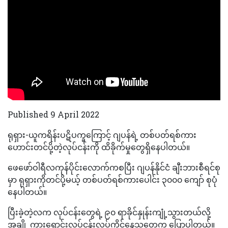
Published 9 April 2022
ရုရှား-ယူကရိန်းပဋိပက္ခကြောင့် ဂျပန်ရဲ့ တစ်ပတ်ရစ်ကား
ဟောင်းတင်ပို့တဲ့လုပ်ငန်းကို ထိခိုက်မှုတွေရှိနေပါတယ်။
ဖေဖော်ဝါရီလကုန်ပိုင်းလောက်ကစပြီး ဂျပန်နိုင်ငံ ချီးဘားစီရင်စု
မှာ ရုရှားကိုတင်ပို့မယ့် တစ်ပတ်ရစ်ကားပေါင်း ၃၀၀၀ ကျော် စုပုံ
နေပါတယ်။
ပြီးခဲ့တဲ့လက လုပ်ငန်းတွေရဲ့ ၉၀ ရာခိုင်နှုန်းကျုံ့သွားတယ်လို့
အချို့ ကားရောင်းလုပ်ငန်းလုပ်ကိုင်နေသူတွေက ပြောပါတယ်။