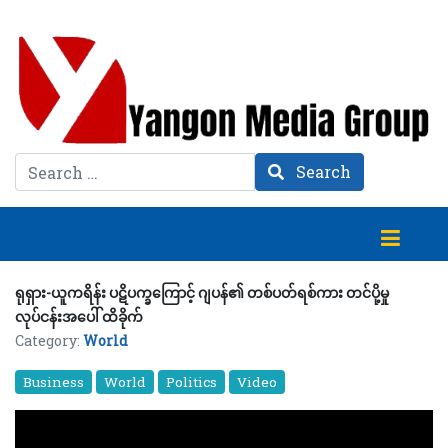
Search
Search
ရုရှား-ယူကရိန်း ပဋိပက္ခကြောင့် ဂျပန်၏ တစ်ပတ်ရစ်ကား တင်ပို့မှု
လုပ်ငန်းအပေါ် ထိခိုက်
Category:
World
Business
World
Politics
Video