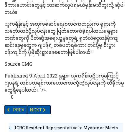
ဒီကားဟောင်းတွေနှင့် ဘာဆက်လုပ်ရမယ်မှန်းမသိဘူးလို့ ဆိုပါ
တယ်။
ယူကရိန်းနှင့် အထူးစစ်ဆင်ရေးစတင်ကတည်းက ရုရှားကို
သင်္ဘောတင်ပို့လုပ်ငန်းတွေ ပြတ်တောက်ခဲ့ရပါတယ်။ ရုရှား
ဘဏ်တွေကို ပိတ်ဆို့အရေးယူမှုတွေရဲ့ ရူဘဲလ်ငွေတန်ဖိုးကျ
ဆင်းနေမှုတွေက ဂျပန်ရဲ့ တစ်ပတ်ရစ်ကား တင်ပို့မှု စီးပွား
ဝန်းကျင်ကို ပိုမိုဆိုးရွားနေစေတာဖြစ်ပါတယ်။
Source CMG
Published 9 April 2022 ရုရှား-ယူကရိန်းပဋိပက္ခကြောင့်
ဂျပန်ရဲ့ တစ်ပတ်ရစ်ကားဟောင်းတင်ပို့တဲ့လုပ်ငန်းကို ထိခိုက်မှု
တွေရှိနေပါတယ်။ "/>
0
PREVIOUS ARTICLE: “ကိဗ်”ကာကွယ်ရေးတွင် သက်သေအဖြစ် ကျန်ရစ်ခဲ့
NEXT ARTICLE: ကျောင်းကိုခြေကျင်သွား၍ပင်မရအောင်
PREV
NEXT
ICRC Resident Representative to Myanmar Meets