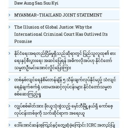
Daw Aung San Suu Kyi
MYANMAR–THAILAND JOINT STATEMENT
The Illusion of Global Justice: Why the
International Criminal Court Has Outlived Its
Promise
နိုင်ငံရေးအရတည်ငြိမ်မှုရှိသည်ဆိုရာတွင် ပြည်သူလူထု၏ စား
ရေးနှင့်စီးပွားရေး အဆင်ပြေရန် အဓိကလိုအပ်ဟု နိုင်ငံတော်
သမ္မတဦးမင်းအောင်လှိုင်ပြောကြား
တစ်နှစ်လျင်ရေနံစိမ်းတန်ချိန် ၅ သိန်းချက်လုပ်နိုင်မည့် သံလျင်
ရေနံချက်စက်ရုံ ပထမအဆင့်လုပ်ငန်းများ နိုင်ငံတော်သမ္မတ
စစ်ဆေးကြည့်ရှု
လျှပ်စစ်ဓါတ်အား ခိုးယူသုံးစွဲသည့် မှော်ဘီမြို့နယ်ရှိ ကော်စေ့
လုပ်ငန်းတစ်ခုကို သက်ဆိုင်ရာက အရေးယူ
ဒေါ်အောင်ဆန်းစုကြည်နှင့်တွေ့ဆုံခဲ့ကြောင်း ICRC အတည်ပြု