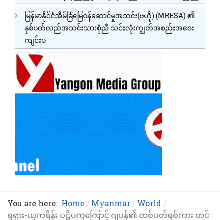
မြန်မာနိုင်ငံအိမ်ခြံမြေဝန်ဆောင်မှုအသင်း(ဗဟို) (MRESA) ၏
နှစ်ပတ်လည်အသင်းသားစုံညီ သင်းလုံးကျွတ်အစည်းအဝေး
ကျင်းပ
You are here:
Home
Myanmar
World
ရုရှား-ယူကရိန်း ပဋိပက္ခကြောင့် ဂျပန်၏ တစ်ပတ်ရစ်ကား တင်