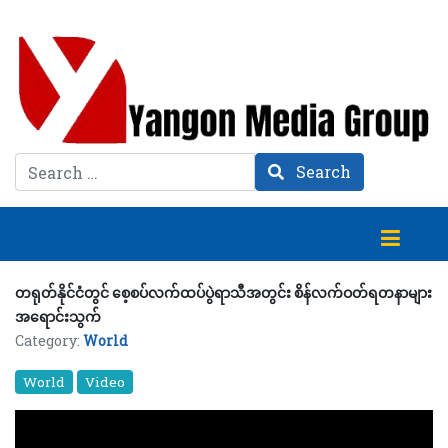
Search
Search
တရုတ်နိုင်ငံတွင် စေ့စပ်လက်ထပ်ပွဲရာသီအတွင်း စိန်လက်ဝတ်ရတနာများ
အရောင်းသွက်
Category:
World
World
Video