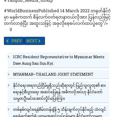
#Yangon_Media_Group
#WorldBusinessPublished 14 March 2022 တရုတ်နိုင်ငံ
မှာ မနှစ်ကထက် စိန်လက်ဝတ်ရတနာဝယ်လိုအား ပြန်လည်မြင့်
တက်လာခဲ့ပြီး အထူးသဖြင့် အခုလိုစေ့စပ်လက်ထပ်ပွဲတွေ"/>
0
PREVIOUS ARTICLE: ခွေးများက ကိုရိုနာဗိုင်းရပ်စ်ကို အလွန်တိကျသေချာစ
NEXT ARTICLE: တရုတ်နိုင်ငံရေးဗျူရိုအဖွဲ့ဝင်ယန်နှင့် အ
PREV
NEXT
ICRC Resident Representative to Myanmar Meets
Daw Aung San Suu Kyi
MYANMAR–THAILAND JOINT STATEMENT
နိုင်ငံရေးအရတည်ငြိမ်မှုရှိသည်ဆိုရာတွင် ပြည်သူလူထု၏ စား
ရေးနှင့်စီးပွားရေး အဆင်ပြေရန် အဓိကလိုအပ်ဟု နိုင်ငံတော်
သမ္မတဦးမင်းအောင်လှိုင်ပြောကြား
တစ်နှစ်လျင်ရေနံစိမ်းတန်ချိန် ၅ သိန်းချက်လုပ်နိုင်မည့် သံလျင်
ရေနံချက်စက်ရုံ ပထမအဆင့်လုပ်ငန်းများ နိုင်ငံတော်သမ္မတ