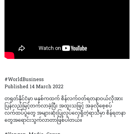
#WorldBusiness
Published 14 March 2022
တရုတ်နိုင်ငံမှာ မနှစ်ကထက် စိန်လက်ဝတ်ရတနာဝယ်လိုအား
ပြန်လည်မြင့်တက်လာခဲ့ပြီး အထူးသဖြင့် အခုလိုစေ့စပ်
လက်ထပ်ပွဲတွေ အများဆုံးပြုလုပ်လေ့ရှိတဲ့ရာသီမှာ စိန်ရတနာ
တွေအရောင်းသွက်လာတာဖြစ်ပါတယ်။