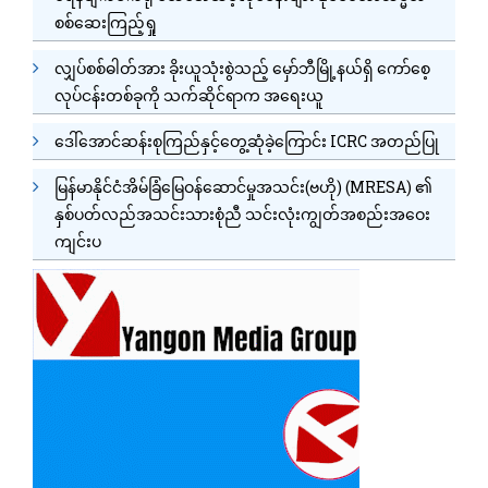
စစ်ဆေးကြည့်ရှု
လျှပ်စစ်ဓါတ်အား ခိုးယူသုံးစွဲသည့် မှော်ဘီမြို့နယ်ရှိ ကော်စေ့
လုပ်ငန်းတစ်ခုကို သက်ဆိုင်ရာက အရေးယူ
ဒေါ်အောင်ဆန်းစုကြည်နှင့်တွေ့ဆုံခဲ့ကြောင်း ICRC အတည်ပြု
မြန်မာနိုင်ငံအိမ်ခြံမြေဝန်ဆောင်မှုအသင်း(ဗဟို) (MRESA) ၏
နှစ်ပတ်လည်အသင်းသားစုံညီ သင်းလုံးကျွတ်အစည်းအဝေး
ကျင်းပ