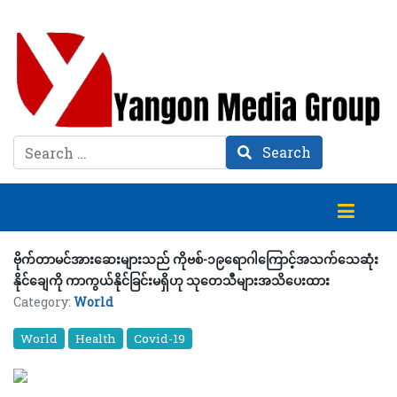
Search
Search
ဗိုက်တာမင်အားဆေးများသည် ကိုဗစ်-၁၉ရောဂါကြောင့်အသက်သေဆုံး
နိုင်ချေကို ကာကွယ်နိုင်ခြင်းမရှိဟု သုတေသီများအသိပေးထား
Category:
World
World
Health
Covid-19