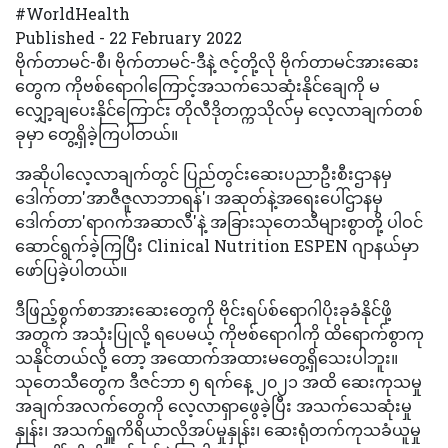
#WorldHealth
Published - 22 February 2022
ဗိုက်တာမင်-စီ၊ ဗိုက်တာမင်-ဒီနဲ့ ဇင့်တို့လို ဗိုက်တာမင်အားဆေး
တွေက ကိုဗစ်ရောဂါကြောင့်အသက်သေဆုံးနိုင်ချေကို မ
လျှော့ချပေးနိုင်ကြောင်း တိုလီဒိုတက္ကသိုလ်မှ လေ့လာချက်တစ်
ခုမှာ တွေ့ရှိခဲ့ကြပါတယ်။
အဆိုပါလေ့လာချက်တွင် ပြည်တွင်းဆေးပညာဦးစီးဌာနမှ
ဒေါက်တာ'အာဇီဇူလာဘာရန်'၊ အဆုတ်နဲ့အရေးပေါ်ဌာနမှ
ဒေါက်တာ'ရာဂက်အဆာလီ'နဲ့ အခြားသုတေသီများစွာတို့ ပါဝင်
ဆောင်ရွက်ခဲ့ကြပြီး Clinical Nutrition ESPEN ဂျာနယ်မှာ
ဖော်ပြခဲ့ပါတယ်။
ဒီဖြည့်စွက်စာအားဆေးတွေကို ဗိုင်းရပ်စ်ရောဂါပိုးခုခံနိုင်ဖို့
အတွက် အသုံးပြုလို့ ရပေမယ့် ကိုဗစ်ရောဂါကို ထိရောက်စွာကု
သနိုင်တယ်လို့ တော့ အထောက်အထားမတွေ့ရှိသေးပါဘူး။
သုတေသီတွေက ဒီဇင်ဘာ ၅ ရက်နေ့ ၂၀၂၁ အထိ ဆေးကုသမှု
အချက်အလက်တွေကို လေ့လာရှာဖွေခဲ့ပြီး အသက်သေဆုံးမှု
နှုန်း၊ အသက်ရှူကိရိယာလိုအပ်မှုနှုန်း၊ ဆေးရုံတက်ကုသခံယူမှု