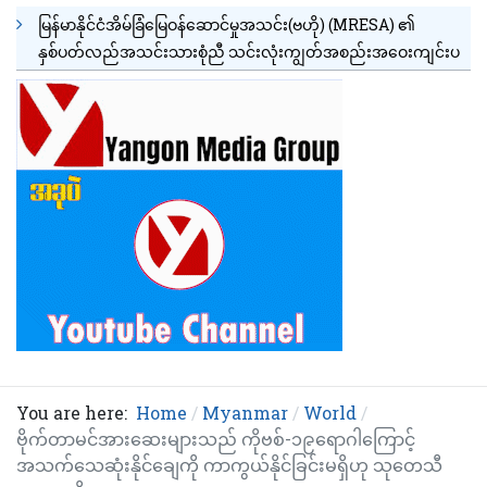
မြန်မာနိုင်ငံအိမ်ခြံမြေဝန်ဆောင်မှုအသင်း(ဗဟို) (MRESA) ၏
နှစ်ပတ်လည်အသင်းသားစုံညီ သင်းလုံးကျွတ်အစည်းအဝေးကျင်းပ
You are here:
Home
Myanmar
World
ဗိုက်တာမင်အားဆေးများသည် ကိုဗစ်-၁၉ရောဂါကြောင့်
အသက်သေဆုံးနိုင်ချေကို ကာကွယ်နိုင်ခြင်းမရှိဟု သုတေသီ