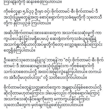
ကြာချိန်တို့ကို ဆန်းစစ်ခဲ့ကြပါတယ်။
ကိုဗစ်လူနာ ၅,၆၃၃ ဦးမှာ ဇင့်၊ ဗိုက်တာမင်-စီ၊ ဗိုက်တာမင်-ဒီ
အသုံးပြုမှုတွေနဲ့အတူ စောင့်ရှောက်ကုသခံရမှုတို့ကို သုတေသီ
တို့က နှိုင်းယှဉ်ခဲ့ ကြပါတယ်။
အဆိုပါဗိုက်တာမင်အားဆေးတွေက အသက်သေဆုံးမှုကို ကာ
ကွယ်ပေးနိုင်ခြင်းမရှိပေမယ့် ဆေးရုံတက်ကုသခံယူရချိန်နဲ့
အသက်ရှူကိရိယာလိုအပ်မှုတို့ကိုတော့ လျှော့ချပေးနိုင်ကြောင်း
တွေ့ရှိခဲ့ကြပါတယ်။
ဦးဆောင်သုတေသနပြုသူ'ဘာရန်'က "ဇင့်၊ ဗိုက်တာမင်-စီ၊ ဗိုက်
တာမင်-ဒီ အားဆေးများအသုံးပြုခြင်းက ကိုဗစ်ရောဂါကို
သက်သာစေတယ်လို့ အထင်အမြင်လွဲနေကြပါတယ်။ တကယ်
က အဲဒီလိုမဟုတ်ပါဘူး" လို့ သတိပေးလိုက်ပါတယ်။
ဗိုက်တာမင်တွေနဲ့သတ္တုဓာတ်တွေက အန္တရာယ်ဖြစ်စေတယ်လို့
ဆိုလိုတာမဟုတ်ကြောင်း၊ ဒါပေမဲ့လည်း ကိုဗစ်ရောဂါကြောင့်
အသက်သေဆုံးနိုင်ချေကိုတော့ မကာကွယ်နိုင်ကြောင်း
သုတေသီတွေက မှတ်ချက်ပြုဖော်ပြထားပါတယ်။