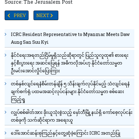
Source: The Jerusalem Post
PREVIOUS ARTICLE: ယူကရိန်းခွဲထွက်ရေးဒေသများ၏လွတ်လပ်ရေးကို အ
NEXT ARTICLE: ဘယ်အရာ ဘယ်သူကိုမှမကြောက်ဘူးဟ
PREV
NEXT
ICRC Resident Representative to Myanmar Meets Daw
Aung San Suu Kyi
နိုင်ငံရေးအရတည်ငြိမ်မှုရှိသည်ဆိုရာတွင် ပြည်သူလူထု၏ စားရေး
နှင့်စီးပွားရေး အဆင်ပြေရန် အဓိကလိုအပ်ဟု နိုင်ငံတော်သမ္မတ
ဦးမင်းအောင်လှိုင်ပြောကြား
တစ်နှစ်လျင်ရေနံစိမ်းတန်ချိန် ၅ သိန်းချက်လုပ်နိုင်မည့် သံလျင်ရေနံ
ချက်စက်ရုံ ပထမအဆင့်လုပ်ငန်းများ နိုင်ငံတော်သမ္မတ စစ်ဆေး
ကြည့်ရှု
လျှပ်စစ်ဓါတ်အား ခိုးယူသုံးစွဲသည့် မှော်ဘီမြို့နယ်ရှိ ကော်စေ့လုပ်ငန်း
တစ်ခုကို သက်ဆိုင်ရာက အရေးယူ
ဒေါ်အောင်ဆန်းစုကြည်နှင့်တွေ့ဆုံခဲ့ကြောင်း ICRC အတည်ပြု