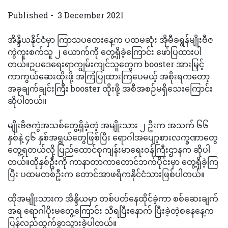
Published - 3 December 2021
အိန္ဒိယနိုင်ငံမှာ ကြာသပတေးနေ့က ပထမဆုံး အိုမီခရွန်မျိုးဗီဇ
ကွဲကူးစက်သူ ၂ ယောက်ကို တွေ့ရှိခဲ့ကြောင်း ဖော်ပြထားပါ
တယ်။ဥပဒေရေးရာကျွမ်းကျင်သူတွေက booster အားမြှင့်
ကာကွယ်ဆေးထိုးဖို့ အကြံပြုထားကြပေမယ့် အစိုးရကတော့
အခုချက်ချင်းကြီး booster ထိုးဖို့ အစီအစဉ်မရှိသေးကြောင်း
ဆိုပါတယ်။
မျိုးဗီဇကွဲအသစ်တွေ့ရှိခဲ့တဲ့ အမျိုးသား ၂ ဦးက အသက် ၆၆
နှစ်နဲ့ ၄၆ နှစ်အရွယ်တွေဖြစ်ပြီး ရောဂါအပျော့စားလက္ခဏာတွေ
တွေ့ရတယ်လို့ ပြည်ထောင်စုကျန်းမာရေးဝန်ကြီးဌာနက ဆိုပါ
တယ်။ထိုနှစ်ဦးကို ကာနာတာကာတောင်ဘက်ပိုင်းမှာ တွေ့ရှိခဲ့ကြ
ပြီး ပထမတစ်ဦးက တောင်အာဖရိကနိုင်ငံသားဖြစ်ပါတယ်။
ထိုအမျိုးသားက အိန္ဒိယမှာ တစ်ပတ်နေထိုင်ခဲ့ကာ စစ်ဆေးချက်
အရ ရောဂါပိုးမတွေ့ကြောင်း သိရပြီးနောက် ပြီးခဲ့တဲ့စနေနေ့က
ပြန်လည်ထွက်ခွာသွားခဲ့ပါတယ်။