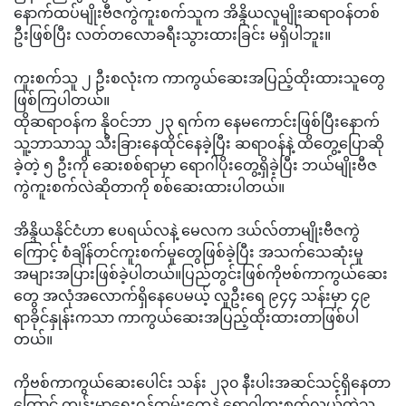
နောက်ထပ်မျိုးဗီဇကွဲကူးစက်သူက အိန္ဒိယလူမျိုးဆရာဝန်တစ်
ဦးဖြစ်ပြီး လတ်တလောခရီးသွားထားခြင်း မရှိပါဘူး။
ကူးစက်သူ ၂ ဦးစလုံးက ကာကွယ်ဆေးအပြည့်ထိုးထားသူတွေ
ဖြစ်ကြပါတယ်။
ထိုဆရာဝန်က နိုဝင်ဘာ ၂၃ ရက်က နေမကောင်းဖြစ်ပြီးနောက်
သူ့ဘာသာသူ သီးခြားနေထိုင်နေခဲ့ပြီး ဆရာဝန်နဲ့ ထိတွေ့ပြောဆို
ခဲ့တဲ့ ၅ ဦးကို ဆေးစစ်ရာမှာ ရောဂါပိုးတွေ့ရှိခဲ့ပြီး ဘယ်မျိုးဗီဇ
ကွဲကူးစက်လဲဆိုတာကို စစ်ဆေးထားပါတယ်။
အိန္ဒိယနိုင်ငံဟာ ဧပရယ်လနဲ့ မေလက ဒယ်လ်တာမျိုးဗီဇကွဲ
ကြောင့် စံချိန်တင်ကူးစက်မှုတွေဖြစ်ခဲ့ပြီး အသက်သေဆုံးမှု
အများအပြားဖြစ်ခဲ့ပါတယ်။ပြည်တွင်းဖြစ်ကိုဗစ်ကာကွယ်ဆေး
တွေ အလုံအလောက်ရှိနေပေမယ့် လူဦးရေ ၉၄၄ သန်းမှာ ၄၉
ရာခိုင်နှုန်းကသာ ကာကွယ်ဆေးအပြည့်ထိုးထားတာဖြစ်ပါ
တယ်။
ကိုဗစ်ကာကွယ်ဆေးပေါင်း သန်း ၂၃၀ နီးပါးအဆင်သင့်ရှိနေတာ
ကြောင့် ကျန်းမာရေးဝန်ထမ်းတွေနဲ့ ရောဂါကူးစက်လွယ်တဲ့သူ