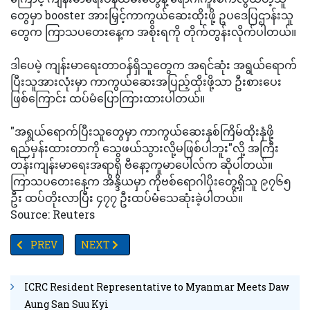
တွေမှာ booster အားမြှင့်ကာကွယ်ဆေးထိုးဖို့ ဥပဒေပြဌာန်းသူ
တွေက ကြာသပတေးနေ့က အစိုးရကို တိုက်တွန်းလိုက်ပါတယ်။
ဒါပေမဲ့ ကျန်းမာရေးတာဝန်ရှိသူတွေက အရင်ဆုံး အရွယ်ရောက်
ပြီးသူအားလုံးမှာ ကာကွယ်ဆေးအပြည့်ထိုးဖို့သာ ဦးစားပေး
ဖြစ်ကြောင်း ထပ်မံပြောကြားထားပါတယ်။
"အရွယ်ရောက်ပြီးသူတွေမှာ ကာကွယ်ဆေးနှစ်ကြိမ်ထိုးနှံဖို့
ရည်မှန်းထားတာကို သွေဖယ်သွားလို့မဖြစ်ပါဘူး"လို့ အကြီး
တန်းကျန်းမာရေးအရာရှိ ဗီနော့ကူမာပေါလ်က ဆိုပါတယ်။
ကြာသပတေးနေ့က အိန္ဒိယမှာ ကိုဗစ်ရောဂါပိုးတွေ့ရှိသူ ၉၇၆၅
ဦး ထပ်တိုးလာပြီး ၄၇၇ ဦးထပ်မံသေဆုံးခဲ့ပါတယ်။
Source: Reuters
PREVIOUS ARTICLE: ကိုဗစ်ရောဂါပိုးတွေ့ရှိရင် အချက်ပေးမယ့် စမတ်
NEXT ARTICLE: ကိုဗစ်ကာကွယ်ဆေးတွေက အိုမီခရွန်မျို
PREV
NEXT
ICRC Resident Representative to Myanmar Meets Daw
Aung San Suu Kyi