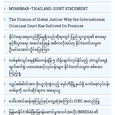
MYANMAR–THAILAND JOINT STATEMENT
The Illusion of Global Justice: Why the International
Criminal Court Has Outlived Its Promise
နိုင်ငံရေးအရတည်ငြိမ်မှုရှိသည်ဆိုရာတွင် ပြည်သူလူထု၏ စားရေး
နှင့်စီးပွားရေး အဆင်ပြေရန် အဓိကလိုအပ်ဟု နိုင်ငံတော်သမ္မတ
ဦးမင်းအောင်လှိုင်ပြောကြား
တစ်နှစ်လျင်ရေနံစိမ်းတန်ချိန် ၅ သိန်းချက်လုပ်နိုင်မည့် သံလျင်ရေနံ
ချက်စက်ရုံ ပထမအဆင့်လုပ်ငန်းများ နိုင်ငံတော်သမ္မတ စစ်ဆေး
ကြည့်ရှု
လျှပ်စစ်ဓါတ်အား ခိုးယူသုံးစွဲသည့် မှော်ဘီမြို့နယ်ရှိ ကော်စေ့လုပ်ငန်း
တစ်ခုကို သက်ဆိုင်ရာက အရေးယူ
ဒေါ်အောင်ဆန်းစုကြည်နှင့်တွေ့ဆုံခဲ့ကြောင်း ICRC အတည်ပြု
မြန်မာနိုင်ငံအိမ်ခြံမြေဝန်ဆောင်မှုအသင်း(ဗဟို) (MRESA) ၏