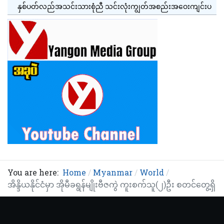
နှစ်ပတ်လည်အသင်းသားစုံညီ သင်းလုံးကျွတ်အစည်းအဝေးကျင်းပ
You are here:
Home
Myanmar
World
အိန္ဒိယနိုင်ငံမှာ အိုမီခရွန်မျိုးဗီဇကွဲ ကူးစက်သူ(၂)ဦး စတင်တွေ့ရှိ