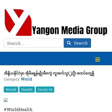
Search
Search
အိန္ဒိယနိုင်ငံမှာ အိုမီခရွန်မျိုးဗီဇကွဲ ကူးစက်သူ(၂)ဦး စတင်တွေ့ရှိ
Category:
World
World
Health
Covid-19
#WorldHealth