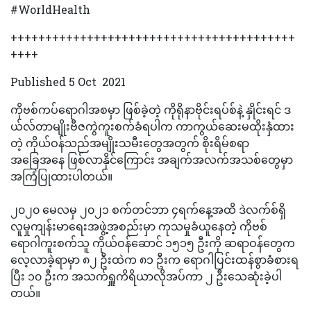
#WorldHealth
+++++++++++++++++++++++++++++++++++++++++
++++
Published 5 Oct 2021
ကိုဗစ်ကပ်ရောဂါအစမှာ ဖြစ်ခဲ့တဲ့ ကိုရိုနာဗိုင်းရပ်စ်နဲ့ နှိုင်းရင် ဒ
ယ်လ်တာမျိုးဗီဇကွဲကူးစက်ခံရပါက ကာကွယ်ဆေးမထိုးနှံထား
တဲ့ ကိုယ်ဝန်သည်အမျိုးသမီးတွေအတွက် စိုးရိမ်စရာ
အခြေအနေ ဖြစ်လာနိုင်ကြောင်း အချက်အလက်အသစ်တွေမှာ
အကြံပြုထားပါတယ်။
၂၀၂၀ မေလမှ ၂၀၂၁ စက်တင်ဘာ ၄ရက်နေ့အထိ ဒဲလက်စ်ရှိ
လူမှုကျန်းမာရေးအဖွဲ့အစည်းမှာ ကုသမှုခံယူနေတဲ့ ကိုဗစ်
ရောဂါကူးစက်သူ ကိုယ်ဝန်ဆောင် ၁၅၁၅ ဦးကို ဆရာဝန်တွေက
လေ့လာခဲ့ရာမှာ ၈၂ ဦးထဲက ၈၁ ဦးက ရောဂါပြင်းထန်စွာခံစားရ
ပြီး ၁၀ ဦးက အသက်ရှူကိရိယာလိုအပ်ကာ ၂ ဦးသေဆုံးခဲ့ပါ
တယ်။