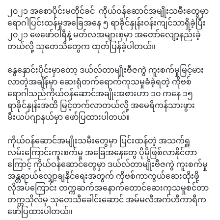
၂၀၂၁ အစောပိုင်းမတိုင်ခင် ကိုယ်ဝန်ဆောင်အမျိုးသမီးတွေမှာ
ရောဂါပြင်းထန်မှုအခြေအနေ ၅ ရာခိုင်နှုန်းဝန်းကျင်သာရှိခဲ့ပြီး
၂၀၂၁ ဖေဖော်ဝါရီနဲ့ မတ်လအများစုမှာ အတော်လျော့နည်းခဲ့
တယ်လို့ သုတေသီတွေက ထုတ်ပြန်ခဲ့ပါတယ်။
နွေနှောင်းပိုင်းမှာတော့ ဒယ်လ်တာမျိုးဗီဇကွဲ ကူးစက်မှုမြင့်မား
လာတဲ့အချိန်မှာ ဆေးရုံတက်ရောက်ကုသမှုခံခဲ့ရတဲ့ ကိုဗစ်
ရောဂါသည်ကိုယ်ဝန်ဆောင်အချိုးအစားဟာ ၁၀ ကနေ ၁၅
ရာခိုင်နှုန်းအထိ မြင့်တက်လာတယ်လို့ အမေရိကန်သားဖွား
မီးယပ်ဂျာနယ်မှာ ဖော်ပြထားပါတယ်။
ကိုယ်ဝန်ဆောင်အမျိုးသမီးတွေမှာ ပြင်းထန်တဲ့ အသက်ရှူ
လမ်းကြောင်းကူးစက်မှု အခြေအနေတွေ ပိုမိုဖြစ်လာနိုင်တာ
ကြောင့် ကိုယ်ဝန်ဆောင်တွေမှာ ဒယ်လ်တာမျိုးဗီဇကွဲ ကူးစက်မှု
အန္တရာယ်လျှော့ချနိုင်ရေးအတွက် ကိုဗစ်ကာကွယ်ဆေးထိုးဖို့
လိုအပ်ကြောင်း တက္ကဆက်အနောက်တောင်ဆေးကုသမှုစင်တာ
တက္ကသိုလ်မှ သုတေသီခေါင်းဆောင် အမ်မလီအက်ဟီကာရီက
ဖော်ပြထားပါတယ်။