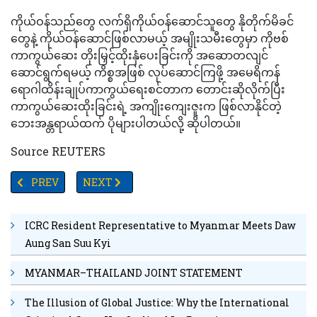
ကိုယ်ဝန်သည်တွေ လက်ရှိကိုယ်ဝန်ဆောင်သူတွေ နိုတိုက်မိခင်
တွေနဲ့ ကိုယ်ဝန်ဆောင်ဖြစ်လာမယ့် အမျိုးသမီးတွေမှာ ကိုဗစ်
ကာကွယ်ဆေး တိုးမြှင့်ထိုးနှံပေးခြင်းကို အဆောတလျင်
ဆောင်ရွက်ရမယ့် ကိစ္စအဖြစ် လုပ်ဆောင်ကြဖို့ အမေရိကန်
ရောဂါထိန်းချုပ်ကာကွယ်ရေးစင်တာက တောင်းဆိုလိုက်ပြီး
ကာကွယ်ဆေးထိုးခြင်းရဲ့ အကျိုးကျေးဇူးက ဖြစ်လာနိုင်တဲ့
ဘေးအန္တရာယ်ထက် ပိုများပါတယ်လို့ ဆိုပါတယ်။
Source REUTERS
PREVIOUS ARTICLE: သွေးကျဲဆေးတွေဟာ ကိုဗစ်ကြောင့်သေဆုံးမှုကို ထ
NEXT ARTICLE: ခြောက်နာရီခန့်ပြတ်တောက်ပြီး ဖေ့စ်ဘုတ်
PREV
NEXT
ICRC Resident Representative to Myanmar Meets Daw
Aung San Suu Kyi
MYANMAR–THAILAND JOINT STATEMENT
The Illusion of Global Justice: Why the International