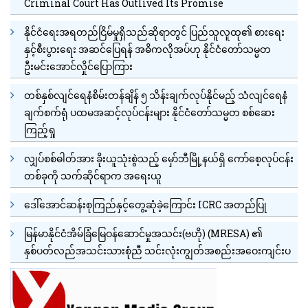
Criminal Court Has Outlived Its Promise
နိုင်ငံရေးအရတည်ငြိမ်မှုရှိသည်ဆိုရာတွင် ပြည်သူလူထု၏ စားရေး
နှင့်စီးပွားရေး အဆင်ပြေရန် အဓိကလိုအပ်ဟု နိုင်ငံတော်သမ္မတ
ဦးမင်းအောင်လှိုင်ပြောကြား
တစ်နှစ်လျင်ရေနံစိမ်းတန်ချိန် ၅ သိန်းချက်လုပ်နိုင်မည့် သံလျင်ရေနံ
ချက်စက်ရုံ ပထမအဆင့်လုပ်ငန်းများ နိုင်ငံတော်သမ္မတ စစ်ဆေး
ကြည့်ရှု
လျှပ်စစ်ဓါတ်အား ခိုးယူသုံးစွဲသည့် မှော်ဘီမြို့နယ်ရှိ ကော်စေ့လုပ်ငန်း
တစ်ခုကို သက်ဆိုင်ရာက အရေးယူ
ဒေါ်အောင်ဆန်းစုကြည်နှင့်တွေ့ဆုံခဲ့ကြောင်း ICRC အတည်ပြု
မြန်မာနိုင်ငံအိမ်ခြံမြေဝန်ဆောင်မှုအသင်း(ဗဟို) (MRESA) ၏
နှစ်ပတ်လည်အသင်းသားစုံညီ သင်းလုံးကျွတ်အစည်းအဝေးကျင်းပ