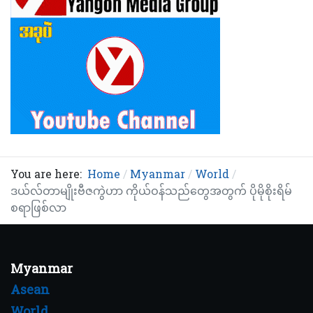
You are here:
Home
Myanmar
World
ဒယ်လ်တာမျိုးဗီဇကွဲဟာ ကိုယ်ဝန်သည်တွေအတွက် ပိုမိုစိုးရိမ်
စရာဖြစ်လာ
Myanmar
Asean
World