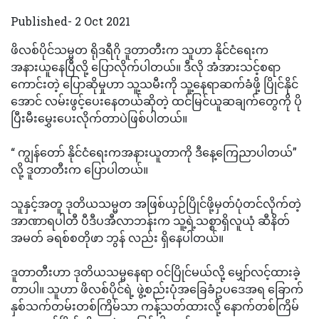
Published- 2 Oct 2021
ဖိလစ်ပိုင်သမ္မတ ရိုဒရီဂို ဒူတာတီးက သူဟာ နိုင်ငံရေးက
အနားယူနေပြီလို့ ပြောလိုက်ပါတယ်။ ဒီလို အံအားသင့်စရာ
ကောင်းတဲ့ ပြောဆိုမှုဟာ သူ့သမီးကို သူ့နေရာဆက်ခံဖို့ ပြိုင်နိုင်
အောင် လမ်းဖွင့်ပေးနေတယ်ဆိုတဲ့ ထင်မြင်ယူဆချက်တွေကို ပို
ပြီးမီးမွှေးပေးလိုက်တာပဲဖြစ်ပါတယ်။
“ ကျွန်တော် နိုင်ငံရေးကအနားယူတာကို ဒီနေ့ကြေညာပါတယ်”
လို့ ဒူတာတီးက ပြောပါတယ်။
သူနှင့်အတူ ဒုတိယသမ္မတ အဖြစ်ယှဉ်ပြိုင်ဖို့မှတ်ပုံတင်လိုက်တဲ့
အာဏာရပါတီ ပီဒီပအီလာဘန်းက သူ့ရဲ့သစ္စာရှိလူယုံ ဆီနိတ်
အမတ် ခရစ်စတိုဖာ ဘွန် လည်း ရှိနေပါတယ်။
ဒူတာတီးဟာ ဒုတိယသမ္မနေရာ ဝင်ပြိုင်မယ်လို့ မျှော်လင့်ထားခဲ့
တာပါ။ သူဟာ ဖိလစ်ပိုင်ရဲ့ ဖွဲ့စည်းပုံအခြေခံဥပဒေအရ ခြောက်
နှစ်သက်တမ်းတစ်ကြိမ်သာ ကန့်သတ်ထားလို့ နောက်တစ်ကြိမ်