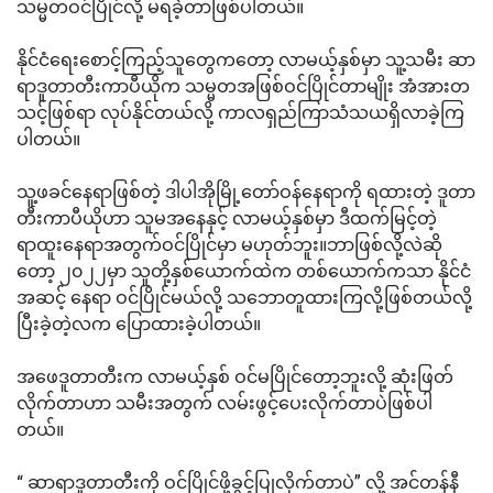
သမ္မတဝင်ပြိုင်လို့ မရခဲ့တာဖြစ်ပါတယ်။
နိုင်ငံရေးစောင့်ကြည့်သူတွေကတော့ လာမယ့်နှစ်မှာ သူ့သမီး ဆာ
ရာဒူတာတီးကာပီယိုက သမ္မတအဖြစ်ဝင်ပြိုင်တာမျိုး အံအားတ
သင့်ဖြစ်ရာ လုပ်နိုင်တယ်လို့ ကာလရှည်ကြာသံသယရှိလာခဲ့ကြ
ပါတယ်။
သူ့ဖခင်နေရာဖြစ်တဲ့ ဒါပါအိုမြို့တော်ဝန်နေရာကို ရထားတဲ့ ဒူတာ
တီးကာပီယိုဟာ သူမအနေနှင့် လာမယ့်နှစ်မှာ ဒီထက်မြင့်တဲ့
ရာထူးနေရာအတွက်ဝင်ပြိုင်မှာ မဟုတ်ဘူး။ဘာဖြစ်လို့လဲဆို
တော့ ၂၀၂၂မှာ သူတို့နှစ်ယောက်ထဲက တစ်ယောက်ကသာ နိုင်ငံ
အဆင့် နေရာ ဝင်ပြိုင်မယ်လို့ သဘောတူထားကြလို့ဖြစ်တယ်လို့
ပြီးခဲ့တဲ့လက ပြောထားခဲ့ပါတယ်။
အဖေဒူတာတီးက လာမယ့်နှစ် ဝင်မပြိုင်တော့ဘူးလို့ ဆုံးဖြတ်
လိုက်တာဟာ သမီးအတွက် လမ်းဖွင့်ပေးလိုက်တာပဲဖြစ်ပါ
တယ်။
“ ဆာရာဒူတာတီးကို ဝင်ပြိုင်ဖို့ခွင့်ပြုလိုက်တာပဲ” လို့ အင်တန်နီ