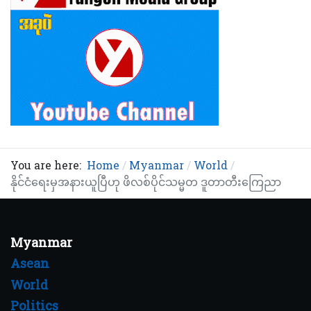
You are here:
Home
Myanmar
World
နိုင်ငံရေးမှအနားယူပြီဟု ဖိလစ်ပိုင်သမ္မတ ဒူတာတီးကြေညာ
Myanmar
Asean
World
Politics