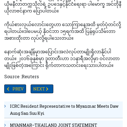
ယိုမနီလာတက္ကသိုလ်ရဲ့ ဥပဒေနှင့်နိုင်ငံရေးရာ ပါမောက္ခ အင်တိုနီ
ယိုလာဗင်နာက ပြောပါတယ်။
ကိုယ်စားလှယ်လောင်းတွေဟာ သောကြာနေ့အထိ မှတ်ပုံတင်လို့
ရပါတယ်။ဒါပေမယ့် နိုဝင်ဘာ ၁၅ရက်အထိ ပြန်ရုပ်သိမ်းတာ
အစားထိုးတာ လုပ်လို့ရပါသေးတယ်။
နောက်ဆုံးအချိန်မှာအပြောင်းအလဲလုပ်တာမျိုးရှိလာနိုင်ပါ
တယ်။ ၂၀၁၆ခုနှစ်မှာ ဒူတာတီးဟာ ၁၁နာရီအလိုမှာ ဝင်လာတာ
မျိုးဖြစ်တဲ့အကြောင်း ရိုက်တာကသတင်းရေးသားပါတယ်။
Source :Reuters
PREVIOUS ARTICLE: ရှုမငြီးဖွယ် ဖန်တီးပြုလုပ်ချက်များဖြင့် ဒူဘိုင်းနို
NEXT ARTICLE: ရုရှားဆီက လက်နက်များ ထပ်မဝယ်
PREV
NEXT
ICRC Resident Representative to Myanmar Meets Daw
Aung San Suu Kyi
MYANMAR–THAILAND JOINT STATEMENT