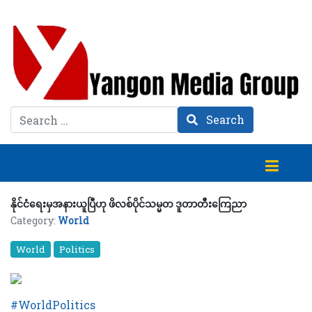
Search
Search
နိုင်ငံရေးမှအနားယူပြီဟု ဖိလစ်ပိုင်သမ္မတ ဒူတာတီးကြေညာ
Category:
World
World
Politics
#WorldPolitics