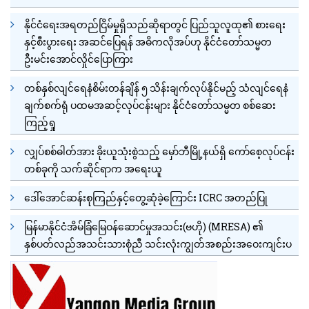
နိုင်ငံရေးအရတည်ငြိမ်မှုရှိသည်ဆိုရာတွင် ပြည်သူလူထု၏ စားရေး
နှင့်စီးပွားရေး အဆင်ပြေရန် အဓိကလိုအပ်ဟု နိုင်ငံတော်သမ္မတ
ဦးမင်းအောင်လှိုင်ပြောကြား
တစ်နှစ်လျင်ရေနံစိမ်းတန်ချိန် ၅ သိန်းချက်လုပ်နိုင်မည့် သံလျင်ရေနံ
ချက်စက်ရုံ ပထမအဆင့်လုပ်ငန်းများ နိုင်ငံတော်သမ္မတ စစ်ဆေး
ကြည့်ရှု
လျှပ်စစ်ဓါတ်အား ခိုးယူသုံးစွဲသည့် မှော်ဘီမြို့နယ်ရှိ ကော်စေ့လုပ်ငန်း
တစ်ခုကို သက်ဆိုင်ရာက အရေးယူ
ဒေါ်အောင်ဆန်းစုကြည်နှင့်တွေ့ဆုံခဲ့ကြောင်း ICRC အတည်ပြု
မြန်မာနိုင်ငံအိမ်ခြံမြေဝန်ဆောင်မှုအသင်း(ဗဟို) (MRESA) ၏
နှစ်ပတ်လည်အသင်းသားစုံညီ သင်းလုံးကျွတ်အစည်းအဝေးကျင်းပ