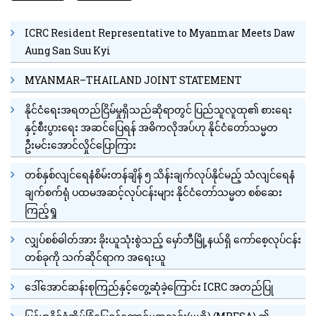
ICRC Resident Representative to Myanmar Meets Daw
Aung San Suu Kyi
MYANMAR–THAILAND JOINT STATEMENT
နိုင်ငံရေးအရတည်ငြိမ်မှုရှိသည်ဆိုရာတွင် ပြည်သူလူထု၏ စားရေး
နှင့်စီးပွားရေး အဆင်ပြေရန် အဓိကလိုအပ်ဟု နိုင်ငံတော်သမ္မတ
ဦးမင်းအောင်လှိုင်ပြောကြား
တစ်နှစ်လျင်ရေနံစိမ်းတန်ချိန် ၅ သိန်းချက်လုပ်နိုင်မည့် သံလျင်ရေနံ
ချက်စက်ရုံ ပထမအဆင့်လုပ်ငန်းများ နိုင်ငံတော်သမ္မတ စစ်ဆေး
ကြည့်ရှု
လျှပ်စစ်ဓါတ်အား ခိုးယူသုံးစွဲသည့် မှော်ဘီမြို့နယ်ရှိ ကော်စေ့လုပ်ငန်း
တစ်ခုကို သက်ဆိုင်ရာက အရေးယူ
ဒေါ်အောင်ဆန်းစုကြည်နှင့်တွေ့ဆုံခဲ့ကြောင်း ICRC အတည်ပြု