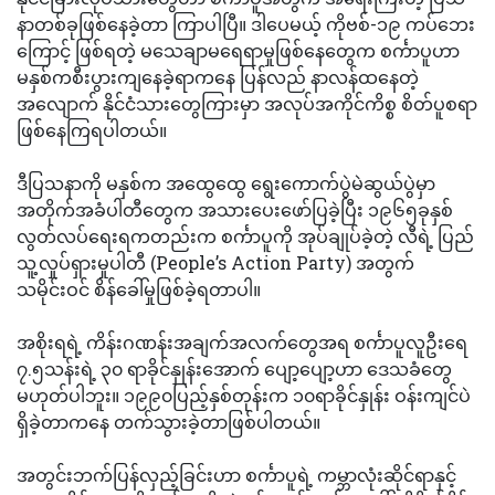
နာတစ်ခုဖြစ်နေခဲ့တာ ကြာပါပြီ။ ဒါပေမယ့် ကိုဗစ်-၁၉ ကပ်ဘေး
ကြောင့် ဖြစ်ရတဲ့ မသေချာမရေရာမှုဖြစ်နေတွေက စင်္ကာပူဟာ
မနှစ်ကစီးပွားကျနေခဲ့ရာကနေ ပြန်လည် နာလန်ထနေတဲ့
အလျောက် နိုင်ငံသားတွေကြားမှာ အလုပ်အကိုင်ကိစ္စ စိတ်ပူစရာ
ဖြစ်နေကြရပါတယ်။
ဒီပြသနာကို မနှစ်က အထွေထွေ ရွေးကောက်ပွဲမဲဆွယ်ပွဲမှာ
အတိုက်အခံပါတီတွေက အသားပေးဖော်ပြခဲ့ပြီး ၁၉၆၅ခုနှစ်
လွတ်လပ်ရေးရကတည်းက စင်္ကာပူကို အုပ်ချုပ်ခဲ့တဲ့ လီရဲ့ ပြည်
သူ့လှုပ်ရှားမှုပါတီ (People’s Action Party) အတွက်
သမိုင်းဝင် စိန်ခေါ်မှုဖြစ်ခဲ့ရတာပါ။
အစိုးရရဲ့ ကိန်းဂဏန်းအချက်အလက်တွေအရ စင်္ကာပူလူဦးရေ
၇.၅သန်းရဲ့ ၃၀ ရာခိုင်နှုန်းအောက် ပျော့ပျော့ဟာ ဒေသခံတွေ
မဟုတ်ပါဘူး။ ၁၉၉၀ပြည့်နှစ်တုန်းက ၁၀ရာခိုင်နှုန်း ဝန်းကျင်ပဲ
ရှိခဲ့တာကနေ တက်သွားခဲ့တာဖြစ်ပါတယ်။
အတွင်းဘက်ပြန်လှည့်ခြင်းဟာ စင်္ကာပူရဲ့ ကမ္ဘာလုံးဆိုင်ရာနှင့်