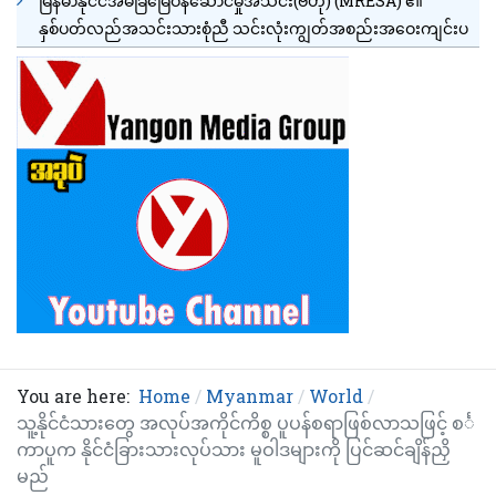
မြန်မာနိုင်ငံအိမ်ခြံမြေဝန်ဆောင်မှုအသင်း(ဗဟို) (MRESA) ၏
နှစ်ပတ်လည်အသင်းသားစုံညီ သင်းလုံးကျွတ်အစည်းအဝေးကျင်းပ
You are here:
Home
Myanmar
World
သူ့နိုင်ငံသားတွေ အလုပ်အကိုင်ကိစ္စ ပူပန်စရာဖြစ်လာသဖြင့် စင်္
ကာပူက နိုင်ငံခြားသားလုပ်သား မူဝါဒများကို ပြင်ဆင်ချိန်ညှိ
မည်