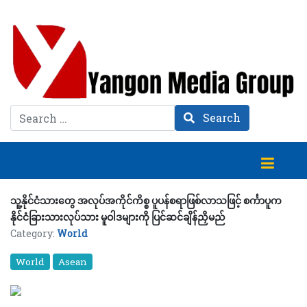
Search
Search
သူ့နိုင်ငံသားတွေ အလုပ်အကိုင်ကိစ္စ ပူပန်စရာဖြစ်လာသဖြင့် စင်္ကာပူက
နိုင်ငံခြားသားလုပ်သား မူဝါဒများကို ပြင်ဆင်ချိန်ညှိမည်
Category:
World
World
Asean