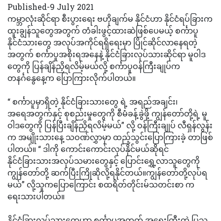
Published-9 July 2021
ကမ္ဘာလုံးဆိုင်ရာ စီးပွားရေး ဗဟိုချက်မ နိုင်ငံဟာ နိုင်ငံရပ်ခြားက
ထူးချွန်သူတွေအတွက် တံခါးဖွင့်ထားဆဲဖြစ်ပေမယ့် စင်္ကာပူ
နိုင်ငံသားတွေ အလုပ်အကိုင်ရရှိရေးမှာ ပြိုင်ဆိုင်လာနေရတဲ့
အတွက် စင်္ကာပူအစိုးရအနေနဲ့ နိုင်ငံခြားလုပ်သားဆိုင်ရာ မူဝါဒ
တွေကို ပြန်ချိန်ညှိရလိမ့်မယ်လို့ စင်္ကာပူဝန်ကြီးချုပ်က
တနင်္ဂနွေနေ့က ပြောကြားလိုက်ပါတယ်။
“ စင်္ကာပူမှာရှိတဲ့ နိုင်ငံခြားသားတွေ ရဲ့ အရည်အချင်း၊
အရေအတွက်နှင့် စုစည်းမှုတွေကို စီမံခန့်ခွဲဖို့ ကျွန်တော်တို့ရဲ့ မူ
ဝါဒတွေကို ပြန်ပြီးချိန်ညှိရလိမ့်မယ်” လို့ ဝန်ကြီးချုပ် လီရှန်လွန်း
က အမျိုးသားနေ့ သဝဏ်လွှာမှာ ထည့်သွင်းပြောကြားခဲ့ တာဖြစ်
ပါတယ်။ “ ဒါကို ကောင်းကောင်းလုပ်နိုင်မယ်ဆိုရင်
နိုင်ငံခြားသားအလုပ်သမားတွေနှင့် ပြောင်းရွှေ့လာသူတွေကို
ကျွန်တော်တို့ ဆက်ပြီးကြိုဆိုလို့ရနိုင်တယ်။ကျွန်တော်တို့လုပ်ရ
မယ်” လို့သူကပြောကြောင်း စထရိတ်တိုင်းမ်သတင်းစာ က
ရေးသားပါတယ်။
နိုင်ငံခြားလုပ်သားတွေဟာ စင်္ကာပူအတွက် အရေးကြီးတဲ့ ပြသ