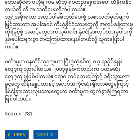
ဒေသဆိုင်ရာ ဗဟိုချက်မ ဆိုတဲ့ ရပ်တည်ချက်အပေါ် ထိခိုက်နိုင်
တယ်လို့ လီ က သတိပေးလိုက်ပါတယ်။
သူ့ရဲ့အစိုးရဟာ အလုပ်ပါမစ်ထုတ်ပေးဖို့ လစာသတ်မှတ်ချက်
မြှင့်ထားတာ အပါအဝင် ကိုယ့်နိုင်ငံသားတွေကို အလုပ်ခန့်ထားမှု
တိုးမြှင့်ဖို့ အဆင့်တွေတက်လှမ်းရင်း နိုင်ငံခြားလုပ်သားမူဝါဒကို
နှစ်ပေါင်းများစွာ တင်းကြပ်ထားနေပါတယ်လို့ သူကပြောပါ
တယ်။
စင်္ကာပူမှာ နေထိုင်သူတွေဟာ ပြီးခဲ့တဲ့နှစ်က ၀.၃ ရာခိုင်နှုန်း
လျော့ကျသွားပါတယ်။ ၂၀၀၃ခုနှစ်ကတည်းက ပထမဆုံး
လျော့ကျမှုဖြစ်ပါတယ်။ ရောဂါကပ်ဘေးကြောင့် ခရီးသွားလာ
ခွင့်တွေ ထိန်းချုပ်တာနှင့် အလုပ်အကိုင်ဆုံးရှုံးတာတွေကြောင့်
နိုင်ငံခြားသားလုပ်သားတွေဟာ စင်္ကာပူက ထွက်ခွာခဲ့ကြရတာ
ဖြစ်ပါတယ်။
Source: TST
PREVIOUS ARTICLE: ဟိုက်ဒရိုဂျင်လောင်စာဆဲလ် မော်တော်ကားတွေ တရ
NEXT ARTICLE: ဒယ်လ်တာ၏ ဟိုမှာဘက်တွင်..။ ပညာရှင်တ
PREV
NEXT