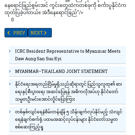
နေရောင်ခြည်စွမ်းအင် ကွင်းတွေထဲကတစ်ခုကို စင်္ကာပူနိုင်ငံက
ထုတ်ပြခဲ့ပါတယ်။ အဲဒီနေရောင်ခြည်"/>
0
PREVIOUS ARTICLE: မြစ်ရေကြီးလာသဖြင့် နယ်သာလန်တွင် လူထောင်ပေါင်းမ
NEXT ARTICLE: ပါကစ္စတန်တွင် ဘတ်စ်ကားတစ်စီးပေါက်ကွ
PREV
NEXT
ICRC Resident Representative to Myanmar Meets
Daw Aung San Suu Kyi
MYANMAR–THAILAND JOINT STATEMENT
နိုင်ငံရေးအရတည်ငြိမ်မှုရှိသည်ဆိုရာတွင် ပြည်သူလူထု၏ စား
ရေးနှင့်စီးပွားရေး အဆင်ပြေရန် အဓိကလိုအပ်ဟု နိုင်ငံတော်
သမ္မတဦးမင်းအောင်လှိုင်ပြောကြား
တစ်နှစ်လျင်ရေနံစိမ်းတန်ချိန် ၅ သိန်းချက်လုပ်နိုင်မည့် သံလျင်
ရေနံချက်စက်ရုံ ပထမအဆင့်လုပ်ငန်းများ နိုင်ငံတော်သမ္မတ
စစ်ဆေးကြည့်ရှု