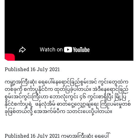
Published 16 July 2021
ကမ္ဘာ့အကြီးဆုံး ရေပေါ်နေရောင်ခြည်စွမ်းအင် ကွင်းတွေထဲက
တစ်ခုကို စင်္ကာပူနိုင်ငံက ထုတ်ပြခဲ့ပါတယ်။ အဲဒီနေရောင်ခြည်
စွမ်းအင်ကွင်းကြီးဟာ ဘောလုံးကွင်း ၄၆ ကွင်းစာရှိပြီး မြို့ပြ
နိုင်ငံစင်္ကာပူရဲ့ ဖန်လုံအိမ် ဓာတ်ငွေ့လျှော့ချ်ရေး ကြိုးပမ်းမှုတစ်
ခုဖြစ်တယ်လို့ အေအက်ဖ်ပီက သတင်းပေးပို့ပါတယ်။
Published 16 July 2021 ကမ္ဘာ့အကြီးဆုံး ရေပေါ်