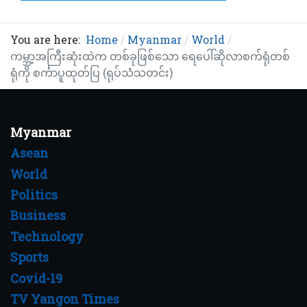
You are here:
Home
Myanmar
World
ကမ္ဘာ့အကြီးဆုံးထဲက တစ်ခုဖြစ်သော ရေပေါ်ဆိုလာစက်ရုံတစ်
ရုံကို စင်္ကာပူထုတ်ပြ (ရုပ်သံသတင်း)
Myanmar
Asean
World
Politics
Business
Technology
Sports
Covid-19
TV Yangon Times