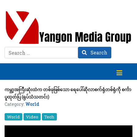
Search
Search
ကမ္ဘာ့အကြီးဆုံးထဲက တစ်ခုဖြစ်သော ရေပေါ်ဆိုလာစက်ရုံတစ်ရုံကို စင်္ကာ
ပူထုတ်ပြ (ရုပ်သံသတင်း)
Category:
World
World
Video
Tech