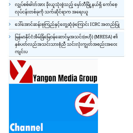
လျှပ်စစ်ဓါတ်အား ခိုးယူသုံးစွဲသည့် မှော်ဘီမြို့နယ်ရှိ ကော်စေ့
လုပ်ငန်းတစ်ခုကို သက်ဆိုင်ရာက အရေးယူ
ဒေါ်အောင်ဆန်းစုကြည်နှင့်တွေ့ဆုံခဲ့ကြောင်း ICRC အတည်ပြု
မြန်မာနိုင်ငံအိမ်ခြံမြေဝန်ဆောင်မှုအသင်း(ဗဟို) (MRESA) ၏
နှစ်ပတ်လည်အသင်းသားစုံညီ သင်းလုံးကျွတ်အစည်းအဝေး
ကျင်းပ