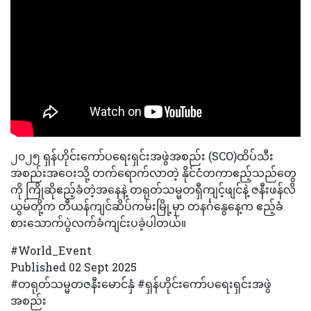
၂၀၂၅ ရှန်ဟိုင်းကော်ပရေးရှင်းအဖွဲအစည်း (SCO)ထိပ်သီး
အစည်းအဝေးသို့ တက်ရောက်လာတဲ့ နိုင်ငံတကာဧည့်သည်တွေ
ကို ကြိုဆိုဧည့်ခံတဲ့အနေနဲ့ တရုတ်သမ္မတရှီကျင့်ဖျင်နဲ့ ဇနီးဖန်လိ
ယွမ်တို့က တီယန်ကျင်ဆိပ်ကမ်းမြို့မှာ တနင်္ဂနွေနေ့က ဧည့်ခံ
စားသောက်ပွဲလက်ခံကျင်းပခဲ့ပါတယ်။
#World_Event
Published 02 Sept 2025
#တရုတ်သမ္မတဇနီးမောင်နှံ #ရှန်ဟိုင်းကော်ပရေးရှင်းအဖွဲ
အစည်း