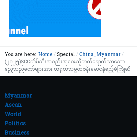
You are here:
Home
Special
China_Myanmar
(၂၀၂၅)SCOထိပ်သီးအစည်းအဝေးသိုတက်ရောက်လာသော
ဧည့်သည်တော်များအား တရုတ်သမ္မတဇနီးမောင်နှံဧည့်ခံကြိုဆို
Myanmar
Asean
World
Politics
Business