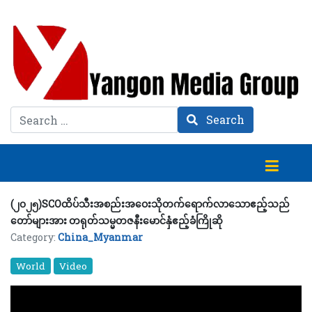
Search
Search
(၂၀၂၅)SCOထိပ်သီးအစည်းအဝေးသိုတက်ရောက်လာသောဧည့်သည်
တော်များအား တရုတ်သမ္မတဇနီးမောင်နှံဧည့်ခံကြိုဆို
Category:
China_Myanmar
World
Video