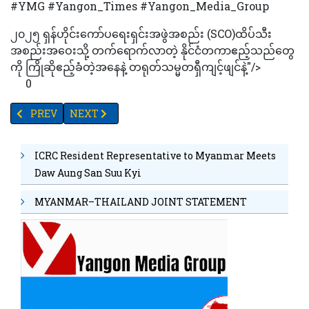
#YMG #Yangon_Times #Yangon_Media_Group
၂၀၂၅ ရှန်ဟိုင်းကော်ပရေးရှင်းအဖွဲအစည်း (SCO)ထိပ်သီး
အစည်းအဝေးသို့ တက်ရောက်လာတဲ့ နိုင်ငံတကာဧည့်သည်တွေ
ကို ကြိုဆိုဧည့်ခံတဲ့အနေနဲ့ တရုတ်သမ္မတရှီကျင့်ဖျင်နဲ့"/>
0
PREVIOUS ARTICLE: ဒုတိယကမ္ဘာစစ် အောင်ပွဲ နှစ် ၈၀ ပြည့် အထိမ်းအ
NEXT ARTICLE: တရုတ်ကိုယ်ပိုင်အုပ်ချုပ်ခွင့်ရဒေသတည်ထ
PREV
NEXT
ICRC Resident Representative to Myanmar Meets
Daw Aung San Suu Kyi
MYANMAR–THAILAND JOINT STATEMENT