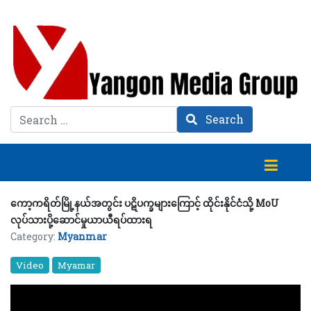
Search
Search
ကော့ကရိတ်မြို့နယ်အတွင်း ပဋိပက္ခများကြောင့် ထိုင်းနိုင်ငံသို့ MoU
လုပ်သားပို့ဆောင်မှုယာယီရပ်ထားရ
Category:
Myanmar
Video
Myamar