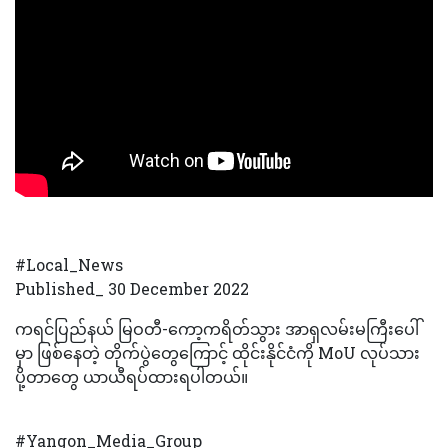
#Local_News
Published_ 30 December 2022
ကရင်ပြည်နယ် မြဝတီ-ကော့ကရိတ်သွား အာရှလမ်းမကြီးပေါ်
မှာ ဖြစ်နေတဲ့ တိုက်ပွဲတွေကြောင့် ထိုင်းနိုင်ငံကို MoU လုပ်သား
ပို့တာတွေ ယာယီရပ်ထားရပါတယ်။
#Yangon_Media_Group