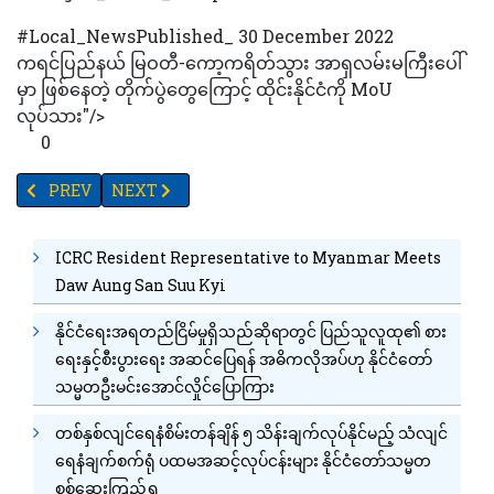
#Local_NewsPublished_ 30 December 2022
ကရင်ပြည်နယ် မြဝတီ-ကော့ကရိတ်သွား အာရှလမ်းမကြီးပေါ်
မှာ ဖြစ်နေတဲ့ တိုက်ပွဲတွေကြောင့် ထိုင်းနိုင်ငံကို MoU
လုပ်သား"/>
0
PREVIOUS ARTICLE: မြန်မာအလုပ်သမား (၆၀၀)ကျော်ကို ဂျပန်ကုမ္ပဏီ
NEXT ARTICLE: ကုန်ကားပိမိသည့် အိမ်ကားပေါ်ပါ အသက် ၂၀ က
PREV
NEXT
ICRC Resident Representative to Myanmar Meets
Daw Aung San Suu Kyi
နိုင်ငံရေးအရတည်ငြိမ်မှုရှိသည်ဆိုရာတွင် ပြည်သူလူထု၏ စား
ရေးနှင့်စီးပွားရေး အဆင်ပြေရန် အဓိကလိုအပ်ဟု နိုင်ငံတော်
သမ္မတဦးမင်းအောင်လှိုင်ပြောကြား
တစ်နှစ်လျင်ရေနံစိမ်းတန်ချိန် ၅ သိန်းချက်လုပ်နိုင်မည့် သံလျင်
ရေနံချက်စက်ရုံ ပထမအဆင့်လုပ်ငန်းများ နိုင်ငံတော်သမ္မတ
စစ်ဆေးကြည့်ရှု