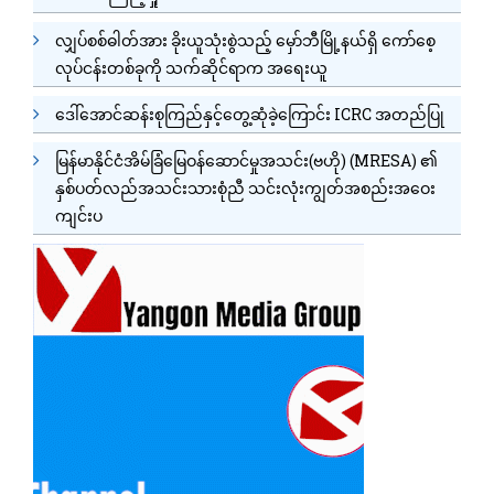
လျှပ်စစ်ဓါတ်အား ခိုးယူသုံးစွဲသည့် မှော်ဘီမြို့နယ်ရှိ ကော်စေ့
လုပ်ငန်းတစ်ခုကို သက်ဆိုင်ရာက အရေးယူ
ဒေါ်အောင်ဆန်းစုကြည်နှင့်တွေ့ဆုံခဲ့ကြောင်း ICRC အတည်ပြု
မြန်မာနိုင်ငံအိမ်ခြံမြေဝန်ဆောင်မှုအသင်း(ဗဟို) (MRESA) ၏
နှစ်ပတ်လည်အသင်းသားစုံညီ သင်းလုံးကျွတ်အစည်းအဝေး
ကျင်းပ