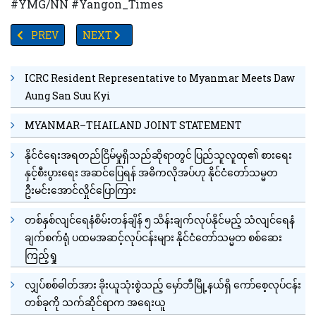
#YMG/NN #Yangon_Times
PREVIOUS ARTICLE: စက်သုံးဆီသင်္ဘော(၁၀)စီးရောက်ရှိရန်ရှိပြီး သီလ
NEXT ARTICLE: ကမ္ဘာလှည့်ယဉ်ကျေးမှုအနုပညာပြပွဲဖြ
PREV
NEXT
ICRC Resident Representative to Myanmar Meets Daw
Aung San Suu Kyi
MYANMAR–THAILAND JOINT STATEMENT
နိုင်ငံရေးအရတည်ငြိမ်မှုရှိသည်ဆိုရာတွင် ပြည်သူလူထု၏ စားရေး
နှင့်စီးပွားရေး အဆင်ပြေရန် အဓိကလိုအပ်ဟု နိုင်ငံတော်သမ္မတ
ဦးမင်းအောင်လှိုင်ပြောကြား
တစ်နှစ်လျင်ရေနံစိမ်းတန်ချိန် ၅ သိန်းချက်လုပ်နိုင်မည့် သံလျင်ရေနံ
ချက်စက်ရုံ ပထမအဆင့်လုပ်ငန်းများ နိုင်ငံတော်သမ္မတ စစ်ဆေး
ကြည့်ရှု
လျှပ်စစ်ဓါတ်အား ခိုးယူသုံးစွဲသည့် မှော်ဘီမြို့နယ်ရှိ ကော်စေ့လုပ်ငန်း
တစ်ခုကို သက်ဆိုင်ရာက အရေးယူ