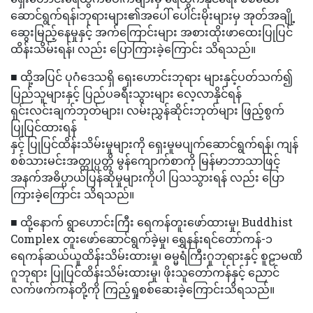
ဆောင်ရွက်ရန်၊ဘုရားများ၏အပေါ် ပေါင်းမိုးများမှ အုတ်အချို့
ဆွေးမြည့်နေမှုနှင့် အက်ကြောင်းများ အစားထိုးဖာထေးပြုပြင်
ထိန်းသိမ်းရန်၊ လည်း ပြောကြားခဲ့ကြောင်း သိရသည်။
■ ထို့အပြင် ပုဂံဒေသရှိ ရှေးဟောင်းဘုရား များနှင့်ပတ်သက်၍
ပြည်သူများနှင့် ပြည်ပခရီးသွားများ လေ့လာနိုင်ရန်
ရှင်းလင်းချက်ဘုတ်များ၊ လမ်းညွှန်ဆိုင်းဘုတ်များ ဖြည့်စွက်
ပြုပြင်ထားရန်
နှင့် ပြုပြင်ထိန်းသိမ်းမှုများကို ရှေးမူမပျက်ဆောင်ရွက်ရန်၊ ကျန်
စစ်သားမင်းအတ္ထုပ္ပတ္တိ မွန်ကျောက်စာကို မြန်မာဘာသာဖြင့်
အနက်အဓိပ္ပာယ်ပြန်ဆိုမှုများကိုပါ ပြသသွားရန် လည်း ပြော
ကြားခဲ့ကြောင်း သိရသည်။
■ ထို့နောက် ရွာဟောင်းကြီး ရေကန်တူးဖော်ထားမှု၊ Buddhist
Complex တူးဖော်ဆောင်ရွက်ခဲ့မှု၊ ရွှေနန်းရင်တော်ကန်-၁
ရေကန်ဆယ်ယူထိန်းသိမ်းထားမှု၊ ဓမ္မရံကြီးဂူဘုရားနှင့် စူဠာမဏိ
ဂူဘုရား ပြုပြင်ထိန်းသိမ်းထားမှု၊ ဖိုးသူတော်ကန်နှင့် ညောင်
လက်ဖက်ကန်တို့ကို ကြည့်ရှုစစ်ဆေးခဲ့ကြောင်းသိရသည်။