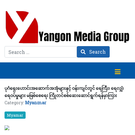
Search
Search
ပုဂံရှေးဟောင်းအဆောက်အအုံများနှင့် ဝန်းကျင်တွင် ရေကြီး၊ ရေလျှံ၊
ရေဝပ်မှုများ မဖြစ်စေရေး ကြိုတင်စစ်ဆေးဆောင်ရွက်ရန်မှာကြား
Category:
Myanmar
Myamar