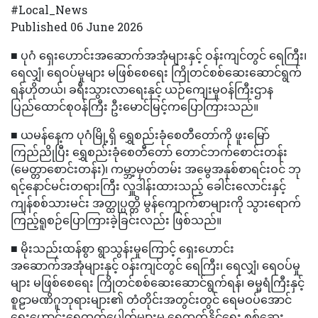
#Local_News
Published 06 June 2026
■ ပုဂံ ရှေးဟောင်းအဆောက်အအုံများနှင့် ဝန်းကျင်တွင် ရေကြီး၊
ရေလျှံ၊ ရေဝပ်မှုများ မဖြစ်စေရေး ကြိုတင်စစ်ဆေးဆောင်ရွက်
ရန်ဟိုတယ်၊ ခရီးသွားလာရေးနှင့် ယဉ်ကျေးမှုဝန်ကြီးဌာန
ပြည်ထောင်စုဝန်ကြီး ဦးမောင်မြင့်ကပြောကြားသည်။
■ ယမန်နေ့က ပုဂံမြို့ရှိ ရွှေစည်းခုံစေတီတော်ကို ဖူးမြော်
ကြည်ညိုပြီး ရွှေစည်းခုံစေတီတော် တောင်ဘက်စောင်းတန်း
(မေတ္တာစောင်းတန်း)၊ ကမ္ဘာ့မှတ်တမ်း အမွေအနှစ်စာရင်းဝင် ဘု
ရင့်နောင်မင်းတရားကြီး လှူဒါန်းထားသည့် ခေါင်းလောင်းနှင့်
ကျန်စစ်သားမင်း အတ္ထုပ္ပတ္တိ မွန်ကျောက်စာများကို သွားရောက်
ကြည့်ရူစဉ်ပြောကြားခဲ့ခြင်းလည်း ဖြစ်သည်။
■ မိုးသည်းထန်စွာ ရွာသွန်းမှုကြောင့် ရှေးဟောင်း
အဆောက်အအုံများနှင့် ဝန်းကျင်တွင် ရေကြီး၊ ရေလျှံ၊ ရေဝပ်မှု
များ မဖြစ်စေရေး ကြိုတင်စစ်ဆေးဆောင်ရွက်ရန်၊ ဓမ္မရံကြီးနှင့်
စူဠာမဏိဂူဘုရားများ၏ တံတိုင်းအတွင်းတွင် ရေမဝပ်အောင်
ရှေးဟောင်းရေထွက်ပေါက်များမှ ရေထွက်နိုင်ရေး စစ်ဆေး