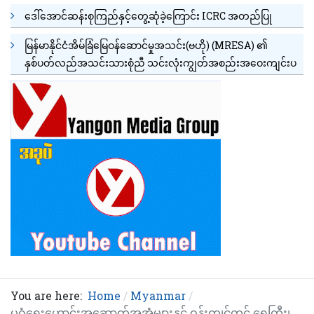
ဒေါ်အောင်ဆန်းစုကြည်နှင့်တွေ့ဆုံခဲ့ကြောင်း ICRC အတည်ပြု
မြန်မာနိုင်ငံအိမ်ခြံမြေဝန်ဆောင်မှုအသင်း(ဗဟို) (MRESA) ၏
နှစ်ပတ်လည်အသင်းသားစုံညီ သင်းလုံးကျွတ်အစည်းအဝေးကျင်းပ
You are here:
Home
Myanmar
ပုဂံရှေးဟောင်းအဆောက်အအုံများနှင့် ဝန်းကျင်တွင် ရေကြီး၊