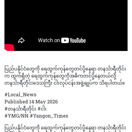
ပြည်ပနိုင်ငံတွေကို ရေထွက်ကုန်တွေတင်ပို့နေရာ တနင်္သာရီတိုင်း
က ထွက်ရှိတဲ့ ရေထွက်ကုန်တွေကိုအဓိကတင်ပို့နေတယ်လို့
တနင်္သာရီတိုင်းဒေသကြီး ငါးလုပ်ငန်းအဖွဲ့ချုပ်က သိရပါတယ်။
#Local_News
Published 14 May 2026
#တနင်္သာရီတိုင်း #ငါး
#YMG/NN #Yangon_Times
ပြည်ပနိုင်ငံတွေကို ရေထွက်ကုန်တွေတင်ပို့နေရာ တနင်္သာရီတိုင်း