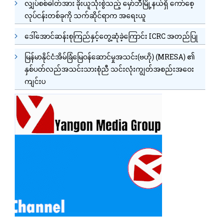
လျှပ်စစ်ဓါတ်အား ခိုးယူသုံးစွဲသည့် မှော်ဘီမြို့နယ်ရှိ ကော်စေ့
လုပ်ငန်းတစ်ခုကို သက်ဆိုင်ရာက အရေးယူ
ဒေါ်အောင်ဆန်းစုကြည်နှင့်တွေ့ဆုံခဲ့ကြောင်း ICRC အတည်ပြု
မြန်မာနိုင်ငံအိမ်ခြံမြေဝန်ဆောင်မှုအသင်း(ဗဟို) (MRESA) ၏
နှစ်ပတ်လည်အသင်းသားစုံညီ သင်းလုံးကျွတ်အစည်းအဝေး
ကျင်းပ