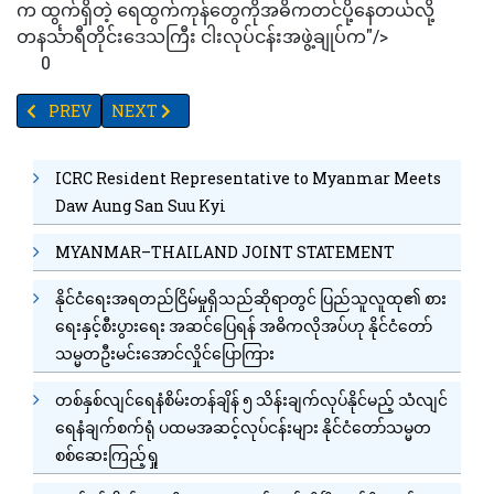
က ထွက်ရှိတဲ့ ရေထွက်ကုန်တွေကိုအဓိကတင်ပို့နေတယ်လို့
တနင်္သာရီတိုင်းဒေသကြီး ငါးလုပ်ငန်းအဖွဲ့ချုပ်က"/>
0
PREVIOUS ARTICLE: ပုဂ္ဂလိကမီးရထားလုပ်ငန်း များပေါ်ပေါက်လာပါက မ
NEXT ARTICLE: ပြည်သူ့အငှားအိမ်ရာစီမံကိန်းများတွင် အခ
PREV
NEXT
ICRC Resident Representative to Myanmar Meets
Daw Aung San Suu Kyi
MYANMAR–THAILAND JOINT STATEMENT
နိုင်ငံရေးအရတည်ငြိမ်မှုရှိသည်ဆိုရာတွင် ပြည်သူလူထု၏ စား
ရေးနှင့်စီးပွားရေး အဆင်ပြေရန် အဓိကလိုအပ်ဟု နိုင်ငံတော်
သမ္မတဦးမင်းအောင်လှိုင်ပြောကြား
တစ်နှစ်လျင်ရေနံစိမ်းတန်ချိန် ၅ သိန်းချက်လုပ်နိုင်မည့် သံလျင်
ရေနံချက်စက်ရုံ ပထမအဆင့်လုပ်ငန်းများ နိုင်ငံတော်သမ္မတ
စစ်ဆေးကြည့်ရှု