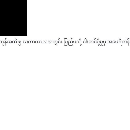
ုန်အထိ ၅ လတာကာလအတွင်း ပြည်ပသို့ ငါးတင်ပို့မှုမှ အမေရိကန
်သတင်းအစီအစဉ်(တိုက်ရိုက်)
ပ်ထုတ်လုပ်မည့် ဆိုလာစီမံကိန်းတည်ဆောက်မည်