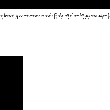
ုန်အထိ ၅ လတာကာလအတွင်း ပြည်ပသို့ ငါးတင်ပို့မှုမှ အမေရိကန