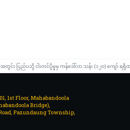
ွင်း ပြည်ပသို့ ငါးတင်ပို့မှုမှ ကန်ဒေါ်လာ သန်း (၁၂၀) ကျော် ရရှိ
101, 1st Floor, Mahabandoola
abandoola Bridge),
Road, Pazundaung Township,