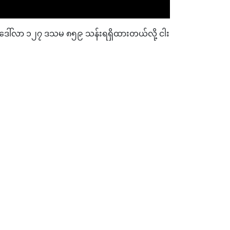
်ဒေါ်လာ ၁၂၇ ဒသမ ၈၅၉ သန်းရရှိထားတယ်လို့ ငါး