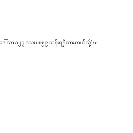
်ဒေါ်လာ ၁၂၇ ဒသမ ၈၅၉ သန်းရရှိထားတယ်လို့"/>