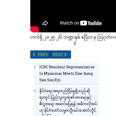
လက်ရှိ ၂၀၂၅-၂၆ ဘဏ္ဍာနှစ် ဧပြီလ မှ ဩဂုတ်လက
54
74
89
14
53
84
0
PREVIOUS ARTICLE: TV YANGON TIMES ရဲ့ နေ့စဉ
NEXT ARTICLE: မြိတ်တွင် (၂၀) မဂ္ဂါဝ
PREV
NEXT
ICRC Resident Representative
to Myanmar Meets Daw Aung
San Suu Kyi
နိုင်ငံရေးအရတည်ငြိမ်မှုရှိသည်ဆို
ရာတွင် ပြည်သူလူထု၏ စားရေးနှင့်
စီးပွားရေး အဆင်ပြေရန် အဓိကလိုအပ်
ဟု နိုင်ငံတော်သမ္မတဦးမင်းအောင်လှိုင်