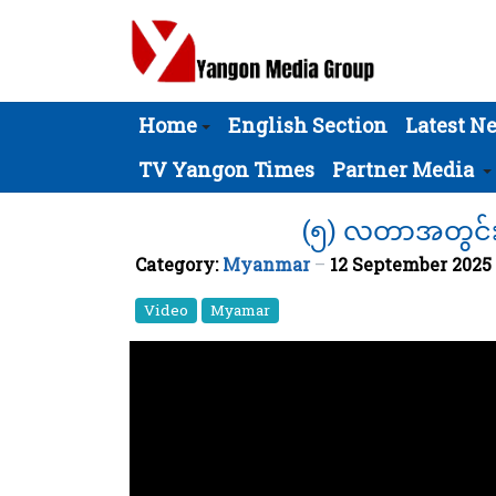
Home
English Section
Latest N
TV Yangon Times
Partner Media
(၅) လတာအတွင်း ပြ
Category:
Myanmar
12 September 2025
Video
Myamar