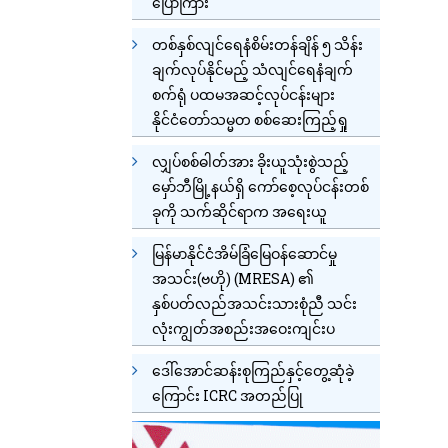
ပြောကြား
တစ်နှစ်လျင်ရေနံစိမ်းတန်ချိန် ၅ သိန်း
ချက်လုပ်နိုင်မည့် သံလျင်ရေနံချက်
စက်ရုံ ပထမအဆင့်လုပ်ငန်းများ
နိုင်ငံတော်သမ္မတ စစ်ဆေးကြည့်ရှု
လျှပ်စစ်ဓါတ်အား ခိုးယူသုံးစွဲသည့်
မှော်ဘီမြို့နယ်ရှိ ကော်စေ့လုပ်ငန်းတစ်
ခုကို သက်ဆိုင်ရာက အရေးယူ
မြန်မာနိုင်ငံအိမ်ခြံမြေဝန်ဆောင်မှု
အသင်း(ဗဟို) (MRESA) ၏
နှစ်ပတ်လည်အသင်းသားစုံညီ သင်း
လုံးကျွတ်အစည်းအဝေးကျင်းပ
ဒေါ်အောင်ဆန်းစုကြည်နှင့်တွေ့ဆုံခဲ့
ကြောင်း ICRC အတည်ပြု