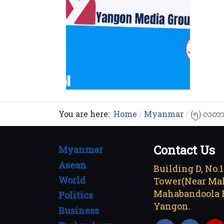
You are here:
Home
Myanmar
(၅) လတာအတ
Contact Us
Myanmar
Asean
Building D, No.
World
Tower(Near Mah
Mahabandoola 
Politics
Yangon.
Business