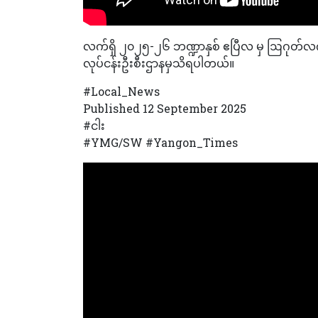
လက်ရှိ ၂၀၂၅-၂၆ ဘဏ္ဍာနှစ် ဧပြီလ မှ ဩဂုတ်လက
လုပ်ငန်းဦးစီးဌာနမှသိရပါတယ်။
#Local_News
Published 12 September 2025
#ငါး
#YMG/SW #Yangon_Times