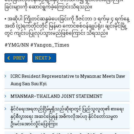
ခြင်းများကို ဆောင်ရွက်ခဲ့ကြောင်းသိရသည်။
▪️ အဆိုပါ ကြိုတင်ဆန္ဒမဲပေးခြင်းကို ဒီဇင်ဘာ ၁ ရက်မှ ၄ ရက်နေ့
အထိ (၄)ရက်တိုင်တိုင် မြန်မာ ကောင်စစ်ဝန်ချုပ်ရုံး၊ ချင်းမိုင်မြို့
တွင် ကျင်းပပြုလုပ်သွားမည်ဖြစ်ကြောင်း သိရသည်။
#YMG/NN #Yangon_Times
PREVIOUS ARTICLE: ၅၀၀ ကေဗွီ စပါးကြွယ် (တောင်ငူ) ဓာတ်အား ခွဲရုံစီမ
NEXT ARTICLE: မြန်မာလုပ်သား ၅၀၀ကျော်ကို ဂျပန်ထပ်
PREV
NEXT
ICRC Resident Representative to Myanmar Meets Daw
Aung San Suu Kyi
MYANMAR–THAILAND JOINT STATEMENT
နိုင်ငံရေးအရတည်ငြိမ်မှုရှိသည်ဆိုရာတွင် ပြည်သူလူထု၏ စားရေး
နှင့်စီးပွားရေး အဆင်ပြေရန် အဓိကလိုအပ်ဟု နိုင်ငံတော်သမ္မတ
ဦးမင်းအောင်လှိုင်ပြောကြား