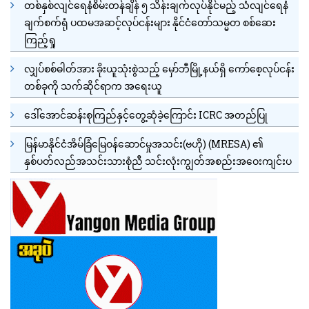
တစ်နှစ်လျင်ရေနံစိမ်းတန်ချိန် ၅ သိန်းချက်လုပ်နိုင်မည့် သံလျင်ရေနံ
ချက်စက်ရုံ ပထမအဆင့်လုပ်ငန်းများ နိုင်ငံတော်သမ္မတ စစ်ဆေး
ကြည့်ရှု
လျှပ်စစ်ဓါတ်အား ခိုးယူသုံးစွဲသည့် မှော်ဘီမြို့နယ်ရှိ ကော်စေ့လုပ်ငန်း
တစ်ခုကို သက်ဆိုင်ရာက အရေးယူ
ဒေါ်အောင်ဆန်းစုကြည်နှင့်တွေ့ဆုံခဲ့ကြောင်း ICRC အတည်ပြု
မြန်မာနိုင်ငံအိမ်ခြံမြေဝန်ဆောင်မှုအသင်း(ဗဟို) (MRESA) ၏
နှစ်ပတ်လည်အသင်းသားစုံညီ သင်းလုံးကျွတ်အစည်းအဝေးကျင်းပ