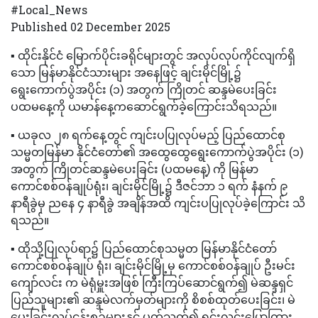
#Local_News
Published 02 December 2025
▪️ ထိုင်းနိုင်ငံ မြောက်ပိုင်းခရိုင်များတွင် အလုပ်လုပ်ကိုင်လျက်ရှိ
သော မြန်မာနိုင်ငံသားများ အနေဖြင့် ချင်းမိုင်မြို့၌
ရွေးကောက်ပွဲအပိုင်း (၁) အတွက် ကြိုတင် ဆန္ဒမဲပေးခြင်း
ပထမနေ့ကို ယမာန်နေ့ကဆောင်ရွက်ခဲ့ကြောင်းသိရသည်။
▪️ ယခုလ ၂၈ ရက်နေ့တွင် ကျင်းပပြုလုပ်မည့် ပြည်ထောင်စု
သမ္မတမြန်မာ နိုင်ငံတော်၏ အထွေထွေရွေးကောက်ပွဲအပိုင်း (၁)
အတွက် ကြိုတင်ဆန္ဒမဲပေးခြင်း (ပထမနေ့) ကို မြန်မာ
ကောင်စစ်ဝန်ချုပ်ရုံး၊ ချင်းမိုင်မြို့၌ ဒီဇင်ဘာ ၁ ရက် နံနက် ၉
နာရီခွဲမှ ညနေ ၄ နာရီခွဲ အချိန်အထိ ကျင်းပပြုလုပ်ခဲ့ကြောင်း သိ
ရသည်။
▪️ ထိုသို့ပြုလုပ်ရာ၌ ပြည်ထောင်စုသမ္မတ မြန်မာနိုင်ငံတော်
ကောင်စစ်ဝန်ချုပ် ရုံး၊ ချင်းမိုင်မြို့မှ ကောင်စစ်ဝန်ချုပ် ဦးမင်း
ကျော်လင်း က မဲရုံမှူးအဖြစ် ကြီးကြပ်ဆောင်ရွက်၍ မဲဆန္ဒရှင်
ပြည်သူများ၏ ဆန္ဒမဲလက်မှတ်များကို စိစစ်ထုတ်ပေးခြင်း၊ မဲ
ပေးခြင်းလုပ်ငန်းစဉ်များနှင့် ပတ်သက်၍ ရှင်းလင်းပြောကြား