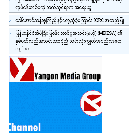
လုပ်ငန်းတစ်ခုကို သက်ဆိုင်ရာက အရေးယူ
ဒေါ်အောင်ဆန်းစုကြည်နှင့်တွေ့ဆုံခဲ့ကြောင်း ICRC အတည်ပြု
မြန်မာနိုင်ငံအိမ်ခြံမြေဝန်ဆောင်မှုအသင်း(ဗဟို) (MRESA) ၏
နှစ်ပတ်လည်အသင်းသားစုံညီ သင်းလုံးကျွတ်အစည်းအဝေး
ကျင်းပ