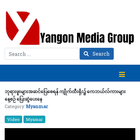
Search
Search
ဘုရားဖူးများအဆင်ပြေစေရန် ကျိုက်ထီးရိုး၌ ကေဘယ်လ်ကားများ
နေ့စဉ် ပြေးဆွဲပေးနေ
Category:
Myanmar
Video
Myamar