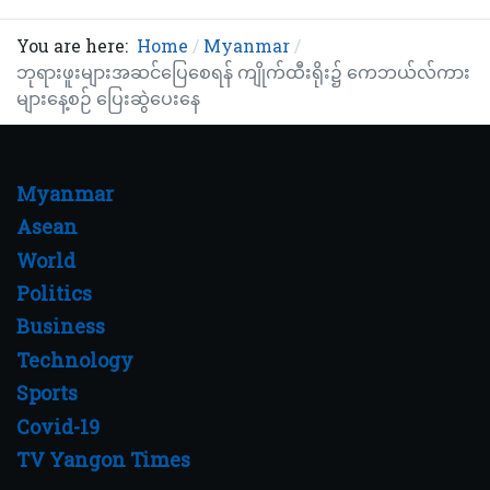
You are here:
Home
Myanmar
ဘုရားဖူးများအဆင်ပြေစေရန် ကျိုက်ထီးရိုး၌ ကေဘယ်လ်ကား
များနေ့စဉ် ပြေးဆွဲပေးနေ
Myanmar
Asean
World
Politics
Business
Technology
Sports
Covid-19
TV Yangon Times