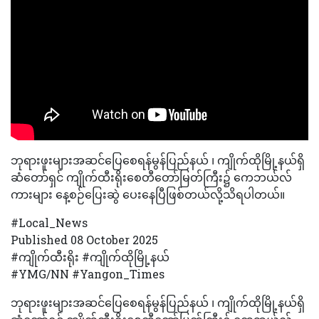
ဘုရားဖူးများအဆင်ပြေစေရန်မွန်ပြည်နယ် ၊ ကျိုက်ထိုမြို့နယ်ရှိ
ဆံတော်ရှင် ကျိုက်ထီးရိုးစေတီတော်မြတ်ကြီး၌ ကေဘယ်လ်
ကားများ နေ့စဉ်ပြေးဆွဲ ပေးနေပြီဖြစ်တယ်လို့သိရပါတယ်။
#Local_News
Published 08 October 2025
#ကျိုက်ထီးရိုး #ကျိုက်ထိုမြို့နယ်
#YMG/NN #Yangon_Times
ဘုရားဖူးများအဆင်ပြေစေရန်မွန်ပြည်နယ် ၊ ကျိုက်ထိုမြို့နယ်ရှိ