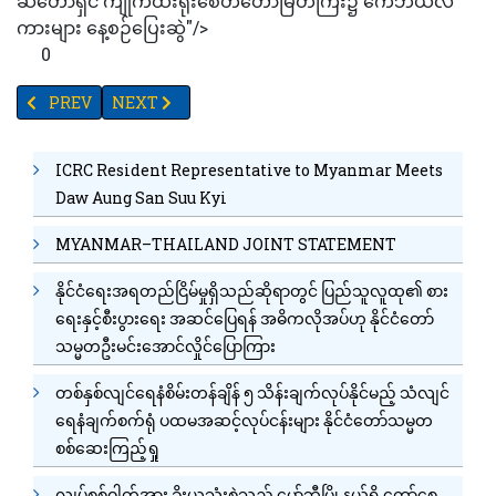
ဆံတော်ရှင် ကျိုက်ထီးရိုးစေတီတော်မြတ်ကြီး၌ ကေဘယ်လ်
ကားများ နေ့စဉ်ပြေးဆွဲ"/>
0
PREVIOUS ARTICLE: နေပြည်တော်တွင် တည်ဆောက်နေသည့်စက်ရုံများကိ
NEXT ARTICLE: FIFA ၏ လူမှုအကျိုးပြုလုပ်ငန်း‌ကော်မတီဥ
PREV
NEXT
ICRC Resident Representative to Myanmar Meets
Daw Aung San Suu Kyi
MYANMAR–THAILAND JOINT STATEMENT
နိုင်ငံရေးအရတည်ငြိမ်မှုရှိသည်ဆိုရာတွင် ပြည်သူလူထု၏ စား
ရေးနှင့်စီးပွားရေး အဆင်ပြေရန် အဓိကလိုအပ်ဟု နိုင်ငံတော်
သမ္မတဦးမင်းအောင်လှိုင်ပြောကြား
တစ်နှစ်လျင်ရေနံစိမ်းတန်ချိန် ၅ သိန်းချက်လုပ်နိုင်မည့် သံလျင်
ရေနံချက်စက်ရုံ ပထမအဆင့်လုပ်ငန်းများ နိုင်ငံတော်သမ္မတ
စစ်ဆေးကြည့်ရှု
လျှပ်စစ်ဓါတ်အား ခိုးယူသုံးစွဲသည့် မှော်ဘီမြို့နယ်ရှိ ကော်စေ့