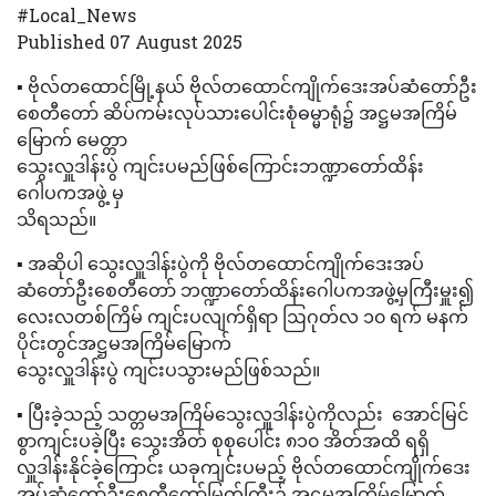
#Local_News
Published 07 August 2025
▪️ ဗိုလ်တထောင်မြို့နယ် ဗိုလ်တထောင်ကျိုက်ဒေးအပ်ဆံတော်ဦး
စေတီတော် ဆိပ်ကမ်းလုပ်သားပေါင်းစုံဓမ္မာရုံ၌ အဋ္ဌမအကြိမ်
မြောက် မေတ္တာ
သွေးလှူဒါန်းပွဲ ကျင်းပမည်ဖြစ်ကြောင်းဘဏ္ဍာတော်ထိန်း
ဂေါပကအဖွဲ့ မှ
သိရသည်။
▪️ အဆိုပါ သွေးလှူဒါန်းပွဲကို ဗိုလ်တထောင်ကျိုက်ဒေးအပ်
ဆံတော်ဦးစေတီတော် ဘဏ္ဍာတော်ထိန်းဂေါပကအဖွဲ့မှကြီးမှူး၍
လေးလတစ်ကြိမ် ကျင်းပလျက်ရှိရာ ဩဂုတ်လ ၁၀ ရက် မနက်
ပိုင်းတွင်အဋ္ဌမအကြိမ်မြောက်
သွေးလှူဒါန်းပွဲ ကျင်းပသွားမည်ဖြစ်သည်။
▪️ ပြီးခဲ့သည့် သတ္တမအကြိမ်သွေးလှူဒါန်းပွဲကိုလည်း အောင်မြင်
စွာကျင်းပခဲ့ပြီး သွေးအိတ် စုစုပေါင်း ၈၁၀ အိတ်အထိ ရရှိ
လှူဒါန်းနိုင်ခဲ့ကြောင်း ယခုကျင်းပမည့် ဗိုလ်တထောင်ကျိုက်ဒေး
အပ်ဆံတော်ဦးစေတီတော်မြတ်ကြီး၌ အဋ္ဌမအကြိမ်မြောက်