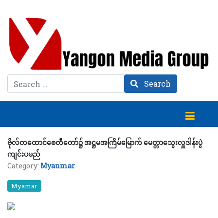
Search
Search
ဗိုလ်တထောင်စေတီတော်၌ အဋ္ဌမအကြိမ်မြောက် မေတ္တာသွေးလှူဒါန်းပွဲ
ကျင်းပမည်
Category:
Myanmar
Myamar