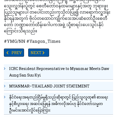
သွေးလှူဒါန်းပွဲတွင် စေတီတော်ဝန်ထမ်းများနှင့်အတူ ဘုရားဖူး
ပြည်သူများပါ တပေါင်းတည်းကုသိုလ်ပြု၍ လာရောက်လှူဒါန်း
နိုင်ရန်အတွက် ဗိုလ်တထောင်ကျိုက်ဒေးအပ်ဆံတော်ဦးစေတီ
တော် ဘဏ္ဍာတော်ထိန်းဂေါပကအဖွဲ့ သို့စာရင်းပေးသွင်းနိုင်
ကြောင်းသိရသည်။
#YMG/NN #Yangon_Times
PREVIOUS ARTICLE: ရွှေတိဂုံဘုရားတွင် ပန်းပေါင်း ၈၄,၀၀၀ ဖြင့် ပန်း
NEXT ARTICLE: ဆက်သွယ်ရေးကွန်ရက်ကိုအသုံးပြု၍ ရုပ်ရှ
PREV
NEXT
ICRC Resident Representative to Myanmar Meets Daw
Aung San Suu Kyi
MYANMAR–THAILAND JOINT STATEMENT
နိုင်ငံရေးအရတည်ငြိမ်မှုရှိသည်ဆိုရာတွင် ပြည်သူလူထု၏ စားရေး
နှင့်စီးပွားရေး အဆင်ပြေရန် အဓိကလိုအပ်ဟု နိုင်ငံတော်သမ္မတ
ဦးမင်းအောင်လှိုင်ပြောကြား