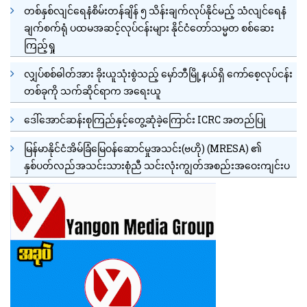
တစ်နှစ်လျင်ရေနံစိမ်းတန်ချိန် ၅ သိန်းချက်လုပ်နိုင်မည့် သံလျင်ရေနံ
ချက်စက်ရုံ ပထမအဆင့်လုပ်ငန်းများ နိုင်ငံတော်သမ္မတ စစ်ဆေး
ကြည့်ရှု
လျှပ်စစ်ဓါတ်အား ခိုးယူသုံးစွဲသည့် မှော်ဘီမြို့နယ်ရှိ ကော်စေ့လုပ်ငန်း
တစ်ခုကို သက်ဆိုင်ရာက အရေးယူ
ဒေါ်အောင်ဆန်းစုကြည်နှင့်တွေ့ဆုံခဲ့ကြောင်း ICRC အတည်ပြု
မြန်မာနိုင်ငံအိမ်ခြံမြေဝန်ဆောင်မှုအသင်း(ဗဟို) (MRESA) ၏
နှစ်ပတ်လည်အသင်းသားစုံညီ သင်းလုံးကျွတ်အစည်းအဝေးကျင်းပ