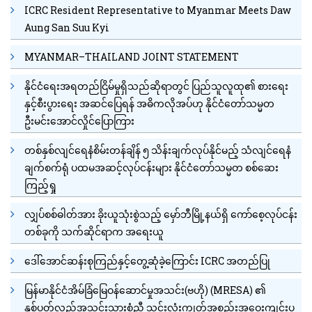
ICRC Resident Representative to Myanmar Meets Daw
Aung San Suu Kyi
MYANMAR–THAILAND JOINT STATEMENT
နိုင်ငံရေးအရတည်ငြိမ်မှုရှိသည်ဆိုရာတွင် ပြည်သူလူထု၏ စားရေး
နှင့်စီးပွားရေး အဆင်ပြေရန် အဓိကလိုအပ်ဟု နိုင်ငံတော်သမ္မတ
ဦးမင်းအောင်လှိုင်ပြောကြား
တစ်နှစ်လျင်ရေနံစိမ်းတန်ချိန် ၅ သိန်းချက်လုပ်နိုင်မည့် သံလျင်ရေနံ
ချက်စက်ရုံ ပထမအဆင့်လုပ်ငန်းများ နိုင်ငံတော်သမ္မတ စစ်ဆေး
ကြည့်ရှု
လျှပ်စစ်ဓါတ်အား ခိုးယူသုံးစွဲသည့် မှော်ဘီမြို့နယ်ရှိ ကော်စေ့လုပ်ငန်း
တစ်ခုကို သက်ဆိုင်ရာက အရေးယူ
ဒေါ်အောင်ဆန်းစုကြည်နှင့်တွေ့ဆုံခဲ့ကြောင်း ICRC အတည်ပြု
မြန်မာနိုင်ငံအိမ်ခြံမြေဝန်ဆောင်မှုအသင်း(ဗဟို) (MRESA) ၏
နှစ်ပတ်လည်အသင်းသားစုံညီ သင်းလုံးကျွတ်အစည်းအဝေးကျင်းပ