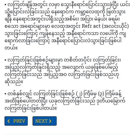
▪️ လကြတ်ချိန်အတွင်း လမှာ သွေးနီရောင်ပြောင်းသွားခဲ့ပြီး ယင်း
သိူ့ပြောင်းလဲခြင်းသည် နေရောင်က ကမ္ဘာ့လေထုကို ဖြတ်သွား
ချိန် နေရောင်အတွင်းပါရှိသည့်အစိမ်း၊ အပြာ၊ မဲနယ်၊ ခရမ်း
စ‌သော အရောင်များမှာ လေထုအတွင်း Refr act (အလင်းယိုင်)
သွားခြင်းကြောင့် ကျန်နေသည့် အနီရောင်ကသာ လပေါ်ကို ကျ
ရောက်လာခြင်းကြောင့် အနီရောင်ပြောင်းလဲသွားခြင်းဖြစ်ပါ
တယ်။
▪️ လကြတ်ခြင်းဖြစ်စဉ်များမှာ တစိတ်တပိုင်း လကြတ်ခြင်း၊
အပြည့်လကြတ်ခြင်းရှိသည့် အလျောက် ယခုဖြစ်ပေါ်မည့်
လကြတ်ခြင်းသည် အပြည့်အဝ လကြတ်ခြင်းဖြစ်သည်ဟု
ဆိုသည်။
▪️ တစ်နှစ်လျှင် လကြတ်ခြင်းဖြစ်စဉ် (၂) ကြိမ်မှ (၃) ကြိမ်ခန့်
အထိဖြစ်ပေါ်တတ်ပြီး ယခုလကြတ်ခြင်းသည် ဒုတိယမြောက်
လကြတ်ခြင်းဖြစ်ပါတယ်။
PREVIOUS ARTICLE: ကမ်းနီး၊ ကမ်းဝေးငါးဖမ်းရေယာဉ်များ ရာသီဥတုဆိုးရွာ
NEXT ARTICLE: ရှစ်လအတွင်း သွေးလွန်တုပ်ကွေးရောဂါဖြစ်
PREV
NEXT