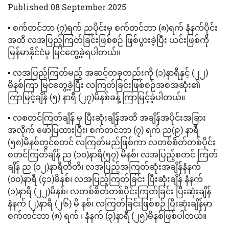
Published 08 September 2025
▪️ စက်တင်ဘာ (၇)ရက် ညပိုင်းမှ စက်တင်ဘာ (၈)ရက် နံနက်ပိုင်း
အထိ လအပြည့်ကြတ်ခြင်းဖြစ်စဉ် ဖြစ်ပွားခဲ့ပြီး ယင်းဖြစ်ကို
မြန်မာနိုင်ငံမှ မြင်တွေ့ခဲ့ရပါတယ်။
▪️ လအပြည့်ကြတ်မည့် အဆင့်တခုတည်းကို (၁)နာရီနှင့် (၂၂)
မိနစ်ကြာ မြင်တွေ့ခဲ့ပြီး လကြတ်ခြင်းဖြစ်စဉ်အစအဆုံး၏
ကြာမြင့်ချိန် (၅) နာရီ (၂၇)မိနစ်ခန့် ကြာမြင့်ခဲ့ပါတယ်။
▪️ လစတင်ကြတ်ချိန် မှ ပြီးဆုံးချိန်အထိ အချိန်အပိုင်းအခြား
အလိုက် ဖော်ပြထားပြီး၊ စက်တင်ဘာ (၇) ရက် ည(၉) နာရီ
(၅၈)မိနစ်တွင်စတင် လကြတ်မည်ဖြစ်ကာ လတစ်စိတ်တစ်ပိုင်း
စတင်ကြတ်ချိန် ည (၁၀)နာရီ(၅၇) မိနစ်၊ လအပြည့်စတင် ကြတ်
ချိန် ည (၁၂)နာရီတိတိ၊ လအပြည့်အကြတ်ဆုံးအချိန်နံနက်
(၀၀)နာရီ (၄၁)မိနစ်၊ လအပြည့်ကြတ်ခြင်း ပြီးဆုံးချိန် နံနက်
(၁)နာရီ (၂၂)မိနစ်၊ လတစ်စိတ်တစ်ပိုင်းကြတ်ခြင်း ပြီးဆုံးချိန်
နံနက် (၂)နာရီ (၂၆) မိ နစ်၊ လကြတ်ခြင်းဖြစ်စဉ် ပြီးဆုံးချိန်မှာ
စက်တင်ဘာ (၈) ရက် ၊ နံနက် (၃)နာရီ (၂၅)မိနစ်ဖြစ်ပါတယ်။