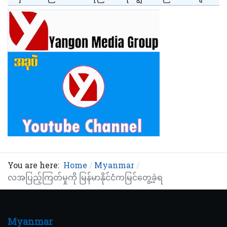
You are here:
Home
Myanmar
လအပြည့်ကြတ်မှုကို မြန်မာနိုင်ငံကမြင်တွေ့ခဲ့ရ
Myanmar