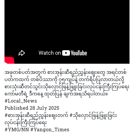
အခုတစ်ပတ်အတွက် စားအုန်းဆီရည်ညွှန်းဈေးတွေ အရင်တစ်
ပတ်ကထက် တစ်ပိဿာကို ၇၅ကျပ်နဲ့ တက်ရိပ်ပြလာတယ်လို့
စားသုံးဆီတင်သွင်းသိုလှောင်ဖြန့်ဖြူးခြင်းလုပ်ငန်းကြီးကြပ်ရေး
ကော်မတီရဲ့ ဒီကနေ့ ထုတ်ပြန် ချက်အရသိရပါတယ်။
#Local_News
Published 28 July 2025
#‎‎‎စားအုန်းဆီရည်ညွှန်းဈေးတက် #သိုလှောင်ဖြန့်ဖြူးခြင်း
လုပ်ငန်းကြီးကြပ်ရေး
#YMG/NN #Yangon_Times