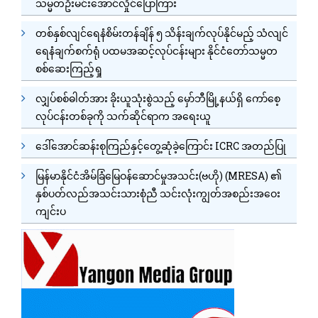
သမ္မတဦးမင်းအောင်လှိုင်ပြောကြား
တစ်နှစ်လျင်ရေနံစိမ်းတန်ချိန် ၅ သိန်းချက်လုပ်နိုင်မည့် သံလျင်
ရေနံချက်စက်ရုံ ပထမအဆင့်လုပ်ငန်းများ နိုင်ငံတော်သမ္မတ
စစ်ဆေးကြည့်ရှု
လျှပ်စစ်ဓါတ်အား ခိုးယူသုံးစွဲသည့် မှော်ဘီမြို့နယ်ရှိ ကော်စေ့
လုပ်ငန်းတစ်ခုကို သက်ဆိုင်ရာက အရေးယူ
ဒေါ်အောင်ဆန်းစုကြည်နှင့်တွေ့ဆုံခဲ့ကြောင်း ICRC အတည်ပြု
မြန်မာနိုင်ငံအိမ်ခြံမြေဝန်ဆောင်မှုအသင်း(ဗဟို) (MRESA) ၏
နှစ်ပတ်လည်အသင်းသားစုံညီ သင်းလုံးကျွတ်အစည်းအဝေး
ကျင်းပ