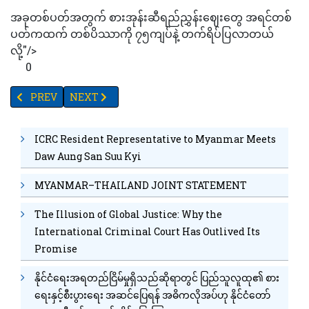
အခုတစ်ပတ်အတွက် စားအုန်းဆီရည်ညွှန်းဈေးတွေ အရင်တစ်
ပတ်ကထက် တစ်ပိဿာကို ၇၅ကျပ်နဲ့ တက်ရိပ်ပြလာတယ်
လို့"/>
0
PREVIOUS ARTICLE: အမျိုးသားကင်ဆာရောဂါ ကုသရေးဌာနကို ကျပ် ၃၂ 
NEXT ARTICLE: မင်းဘူးနေရောင်ခြည်စွမ်းအင်သုံး ဓာတ်အ
PREV
NEXT
ICRC Resident Representative to Myanmar Meets
Daw Aung San Suu Kyi
MYANMAR–THAILAND JOINT STATEMENT
The Illusion of Global Justice: Why the
International Criminal Court Has Outlived Its
Promise
နိုင်ငံရေးအရတည်ငြိမ်မှုရှိသည်ဆိုရာတွင် ပြည်သူလူထု၏ စား
ရေးနှင့်စီးပွားရေး အဆင်ပြေရန် အဓိကလိုအပ်ဟု နိုင်ငံတော်