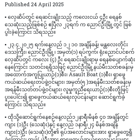
Published 24 April 2025
▪️ လှေဆိပ်တွင် ရေဆင်းချိုးသည့် ကလေးငယ် ၄ဦး ရေနစ်
သေဆုံးသည့်ဖြစ်စဉ် ဧပြီလ ၂၃ရက် က ညောင်ဦးမြို့တွင် ဖြစ်
ပွါးခဲ့ကြောင်း သိရသည်။
▪️ ၂၃.၄.၂၀၂၅ ရက်၊နေ့လည် ၁၂ ၁၀ အချိန်ခန့်၊ မန္တလေးတိုင်း
ဒေသကြီး၊ ညောင်ဦးမြို့၊ အမှတ်(၁) ရပ်ကွက်၊ ရုံးညောင်ပင်စက်
လှေဆိပ်တွင် ကလေး (၄) ဦး ရေဆင်းချိုးရာမှ ရေနစ်ပျောက်ဆုံး
နေကြောင်း သတင်းရရှိသဖြင့် ညောင်ဦးမြို့နယ်မီးသတ်စခန်းမှ
အထောက်အကူပြုယာဉ်(၁)စီး၊ Asault Boat (၁)စီး၊ ရှာဖွေ
ကယ်ဆယ်ရေးတပ်ဖွဲ့ဝင်များ၊ အမှတ်(၅ )အရန်မီးသတ်စခန်းမှ
အရန်မီးသတ်တပ်ဖွဲ့ဝင်များ၊ လူမှုကူညီရေးယာဉ်(၁)စီးတို့ဖြင့်
ပူးပေါင်း၍ ရှာဖွေကယ်ဆယ်ရေးလုပ်ငန်းများ ဆောင်ရွက်ခဲ့
ကြောင်း သိရသည်။
▪️ ထိုသို့ဆောင်ရွက်နေစဉ်နေ့လည်၁၂နာရီ၊မိနစ် ၄၀ အချိန်တွင်
ကျား (၁)ဦး (သေဆုံး)နှင့် နေ့လည် ၁နာရီ၊၂၄ မိနစ်အချိန်
ကျား(၁)ဦး (သေဆုံး)တို့၏ ရုပ်အလောင်းများအား ရှာဖွေတွေ့ရှိ
ခဲ့ကြောင်း၊ ကျန်(၂)ဦးအား ရှာဖွေကယ်ဆယ်ရေးလုပ်ငန်းများ