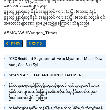
ဆက်လက်ဆောင်ရွက်ခဲ့ရာ
မွန်းလွဲ၂နာရီ၊၀၃ မိနစ်အချိန်တွင် ကျား (၁)ဦး (သေဆုံး)နှင့်
မွန်းလွဲ၂နာရီ၊၀၄မိနစ် အချိန်တွင် ကျား(၁)ဦး (သေဆုံး)တို့၏ ရုပ်
အလောင်းများအား ရှာဖွေတွေ့ရှိခဲ့ကြောင်း သိရသည်။
#YMG/SW #Yangon_Times
PREVIOUS ARTICLE: ကလေးများအတွက် အခမဲ့နွေရာသီဂျပန်စာသင်တန်
NEXT ARTICLE: ရတနာပုံနည်းပညာတက္ကသိုလ်အနီး ၌ ယန
PREV
NEXT
ICRC Resident Representative to Myanmar Meets Daw
Aung San Suu Kyi
MYANMAR–THAILAND JOINT STATEMENT
နိုင်ငံရေးအရတည်ငြိမ်မှုရှိသည်ဆိုရာတွင် ပြည်သူလူထု၏ စားရေး
နှင့်စီးပွားရေး အဆင်ပြေရန် အဓိကလိုအပ်ဟု နိုင်ငံတော်သမ္မတ
ဦးမင်းအောင်လှိုင်ပြောကြား
တစ်နှစ်လျင်ရေနံစိမ်းတန်ချိန် ၅ သိန်းချက်လုပ်နိုင်မည့် သံလျင်ရေနံ