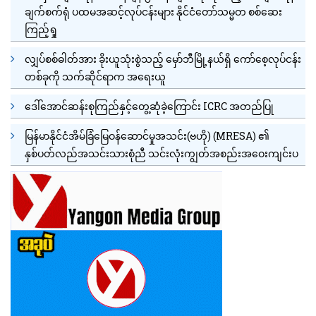
ချက်စက်ရုံ ပထမအဆင့်လုပ်ငန်းများ နိုင်ငံတော်သမ္မတ စစ်ဆေး
ကြည့်ရှု
လျှပ်စစ်ဓါတ်အား ခိုးယူသုံးစွဲသည့် မှော်ဘီမြို့နယ်ရှိ ကော်စေ့လုပ်ငန်း
တစ်ခုကို သက်ဆိုင်ရာက အရေးယူ
ဒေါ်အောင်ဆန်းစုကြည်နှင့်တွေ့ဆုံခဲ့ကြောင်း ICRC အတည်ပြု
မြန်မာနိုင်ငံအိမ်ခြံမြေဝန်ဆောင်မှုအသင်း(ဗဟို) (MRESA) ၏
နှစ်ပတ်လည်အသင်းသားစုံညီ သင်းလုံးကျွတ်အစည်းအဝေးကျင်းပ