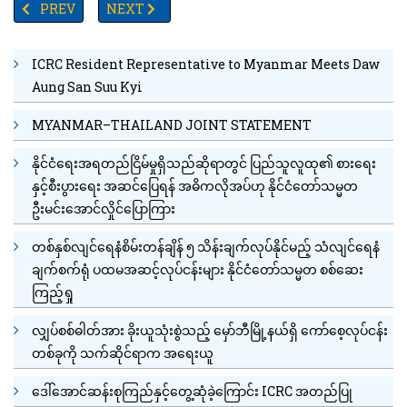
PREVIOUS ARTICLE: ရန်ကုန်-မန္တလေအမြန်လမ်းမကြီးတွင် ယာဉ်မတော်တ
NEXT ARTICLE: ဗိုလ်ချုပ်မှူးကြီးက ထရမ့်ထံစာပို့အပြီး
PREV
NEXT
ICRC Resident Representative to Myanmar Meets Daw
Aung San Suu Kyi
MYANMAR–THAILAND JOINT STATEMENT
နိုင်ငံရေးအရတည်ငြိမ်မှုရှိသည်ဆိုရာတွင် ပြည်သူလူထု၏ စားရေး
နှင့်စီးပွားရေး အဆင်ပြေရန် အဓိကလိုအပ်ဟု နိုင်ငံတော်သမ္မတ
ဦးမင်းအောင်လှိုင်ပြောကြား
တစ်နှစ်လျင်ရေနံစိမ်းတန်ချိန် ၅ သိန်းချက်လုပ်နိုင်မည့် သံလျင်ရေနံ
ချက်စက်ရုံ ပထမအဆင့်လုပ်ငန်းများ နိုင်ငံတော်သမ္မတ စစ်ဆေး
ကြည့်ရှု
လျှပ်စစ်ဓါတ်အား ခိုးယူသုံးစွဲသည့် မှော်ဘီမြို့နယ်ရှိ ကော်စေ့လုပ်ငန်း
တစ်ခုကို သက်ဆိုင်ရာက အရေးယူ
ဒေါ်အောင်ဆန်းစုကြည်နှင့်တွေ့ဆုံခဲ့ကြောင်း ICRC အတည်ပြု