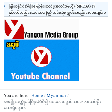
မြန်မာနိုင်ငံအိမ်ခြံမြေဝန်ဆောင်မှုအသင်း(ဗဟို) (MRESA) ၏
နှစ်ပတ်လည်အသင်းသားစုံညီ သင်းလုံးကျွတ်အစည်းအဝေးကျင်းပ
You are here:
Home
Myanmar
နှစ်ချို့ကုက္ကိုပင်ပြိုလဲပိမိ၍ ရေဘေးရှောင်က‌ေ-လးတစ်ဦး
ဆေးရုံရောက်