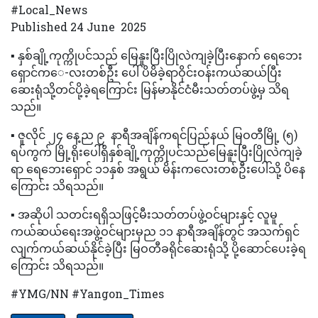
#Local_News
Published 24 June 2025
▪️ နှစ်ချို့ကုက္ကိုပင်သည် မြေနူးပြီးပြိုလဲကျခဲ့ပြီးနောက် ရေဘေး
ရှောင်က‌ေ-လးတစ်ဦး ပေါ် ပိမိခဲ့ရာဝိုင်းဝန်းကယ်ဆယ်ပြီး
ဆေးရုံသို့တင်ပို့ခဲ့ရကြောင်း မြန်မာနိုင်ငံမီးသတ်တပ်ဖွဲ့မှ သိရ
သည်။
▪️ ဇူလိုင် ၂၄ နေ့ည ၉ နာရီအချိန်ကရင်ပြည်နယ် မြဝတီမြို့ (၅)
ရပ်ကွက် မြို့ရိုးပေါ်ရှိနှစ်ချို့ကုက္ကိုပင်သည်မြေနူးပြီးပြိုလဲကျခဲ့
ရာ ရေဘေးရှောင် ၁၁နှစ် အရွယ် မိန်းကလေးတစ်ဦးပေါ်သို့ ပိနေ
ကြောင်း သိရသည်။
▪️ အဆိုပါ သတင်းရရှိသဖြင့်မီးသတ်တပ်ဖွဲ့ဝင်များနှင့် လူမူ
ကယ်ဆယ်ရေးအဖွဲ့ဝင်များမှည ၁၁ နာရီအချိန်တွင် အသက်ရှင်
လျက်ကယ်ဆယ်နိုင်ခဲ့ပြီး မြဝတီခရိုင်ဆေးရုံသို့ ပို့ဆောင်ပေးခဲ့ရ
ကြောင်း သိရသည်။
#YMG/NN #Yangon_Times