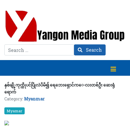
Search
Search
နှစ်ချို့ကုက္ကိုပင်ပြိုလဲပိမိ၍ ရေဘေးရှောင်က‌ေ-လးတစ်ဦး ဆေးရုံ
ရောက်
Category:
Myanmar
Myamar