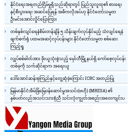
နိုင်ငံရေးအရတည်ငြိမ်မှုရှိသည်ဆိုရာတွင် ပြည်သူလူထု၏ စားရေး
နှင့်စီးပွားရေး အဆင်ပြေရန် အဓိကလိုအပ်ဟု နိုင်ငံတော်သမ္မတ
ဦးမင်းအောင်လှိုင်ပြောကြား
တစ်နှစ်လျင်ရေနံစိမ်းတန်ချိန် ၅ သိန်းချက်လုပ်နိုင်မည့် သံလျင်ရေနံ
ချက်စက်ရုံ ပထမအဆင့်လုပ်ငန်းများ နိုင်ငံတော်သမ္မတ စစ်ဆေး
ကြည့်ရှု
လျှပ်စစ်ဓါတ်အား ခိုးယူသုံးစွဲသည့် မှော်ဘီမြို့နယ်ရှိ ကော်စေ့လုပ်ငန်း
တစ်ခုကို သက်ဆိုင်ရာက အရေးယူ
ဒေါ်အောင်ဆန်းစုကြည်နှင့်တွေ့ဆုံခဲ့ကြောင်း ICRC အတည်ပြု
မြန်မာနိုင်ငံအိမ်ခြံမြေဝန်ဆောင်မှုအသင်း(ဗဟို) (MRESA) ၏
နှစ်ပတ်လည်အသင်းသားစုံညီ သင်းလုံးကျွတ်အစည်းအဝေးကျင်းပ