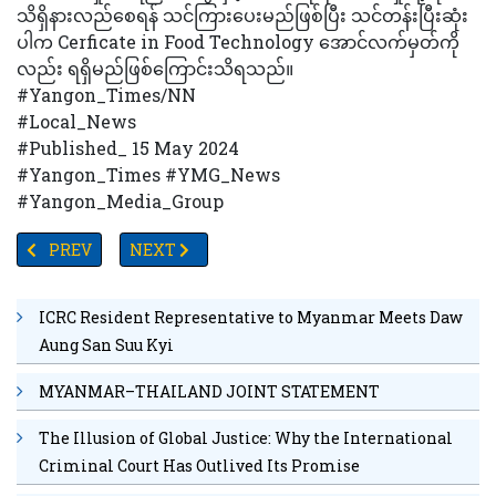
သိရှိနားလည်စေရန် သင်ကြားပေးမည်ဖြစ်ပြီး သင်တန်းပြီးဆုံး
ပါက Cerficate in Food Technology အောင်လက်မှတ်ကို
လည်း ရရှိမည်ဖြစ်ကြောင်းသိရသည်။
#Yangon_Times/NN
#Local_News
#Published_ 15 May 2024
#Yangon_Times #YMG_News
#Yangon_Media_Group
PREVIOUS ARTICLE: လုပ်ပွဲများမကစားရန်နှင့် ပြည်ပကစားသမားများကို
NEXT ARTICLE: မြန်မာ-ထိုင်း နယ်နိမိတ်ထိစပ်လျက်ရှိသေ
PREV
NEXT
ICRC Resident Representative to Myanmar Meets Daw
Aung San Suu Kyi
MYANMAR–THAILAND JOINT STATEMENT
The Illusion of Global Justice: Why the International
Criminal Court Has Outlived Its Promise