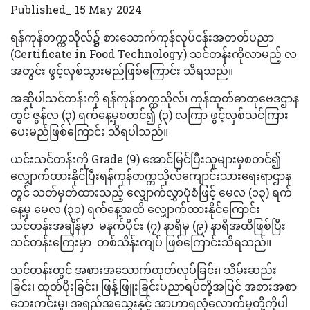
Published_ 15 May 2024
ရန်ကုန်တက္ကသိုလ်၌ စားသောက်ကုန်လုပ်ငန်းအတတ်ပညာ
(Certificate in Food Technology) သင်တန်းကိုလာမည့် လ
အတွင်း ဖွင့်လှစ်သွားမည်ဖြစ်ကြောင်း သိရသည်။
အဆိုပါသင်တန်းကို ရန်ကုန်တက္ကသိုလ်၊ ကုန်ထုတ်ဓာတုဗေဒဌာန
တွင် ဇွန်လ (၃) ရက်နေ့မှစတင်၍ (၃) လကြာ ဖွင့်လှစ်သင်ကြား
ပေးမည်ဖြစ်‌ကြောင်း သိရပါသည်။
ယင်းသင်တန်းကို Grade (9) အောင်မြင်ပြီးသူများမှစတင်၍
လျှောက်ထားနိုင်ပြီးရန်ကုန်တက္ကသိုလ်ကျောင်းသားရေးရာဌာန
တွင် သတ်မှတ်ထားသည့် လျှောက်လွှာပုံစံဖြင့် မေလ (၁၃) ရက်
နေ့မှ မေလ (၃၁) ရက်နေ့အထိ လျှောက်ထားနိုင်ကြောင်း
သင်တန်းအချိန်မှာ မနက်ပိုင်း (၇) နာရီမှ (၉) နာရီအထိဖြစ်ပြီး
သင်တန်းကြေးမှာ တစ်သိန်းကျပ် ဖြစ်ကြောင်းသိရသည်။
သင်တန်းတွင် အစားအသောက်ထုတ်လုပ်ခြင်း၊ သိမ်းဆည်း
ခြင်း၊ ထုတ်ပိုးခြင်း၊ ဖြန့်ဖြူးခြင်းပညာရပ်တို့အပြင် အစားအစာ
ဘေးကင်းမှု၊ အရည်အသွေးနှင့် အာဟာရလုံလောက်မှုတို့ကိုပါ