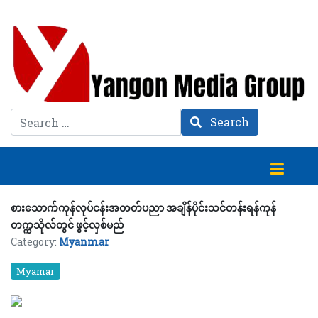
Search
Search
စားသောက်ကုန်လုပ်ငန်းအတတ်ပညာ အချိန်ပိုင်းသင်တန်းရန်ကုန်
တက္ကသိုလ်တွင် ဖွင့်လှစ်မည်
Category:
Myanmar
Myamar