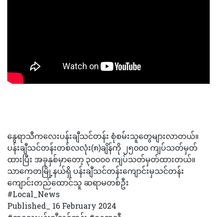
နွေရာသီကလေးပန်းချီသင်တန်း စုံစမ်းသူတွေများလာတယ်။
ပန်းချီသင်တန်းတစ်လလုံး(၈)ချိန်ကို ၂၅၀၀၀ ကျပ်သတ်မှတ်
ထားပြီး အခုနှစ်မှာတော့ ၃၀၀၀၀ ကျပ်သတ်မှတ်ထားတယ်။
သာကေတမြို့နယ်ရှိ ပန်းချီသင်တန်းကျောင်းမှသင်တန်း
ကျောင်းတည်ထောင်သူ ဆရာမတစ်ဦး
#Local_News
Published_ 16 February 2024