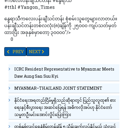
#ကလေးပန်းချီသင်တန်း #နွေရာသီ
#tthl #Yangon_Times
နွေရာသီကလေးပန်းချီသင်တန်း စုံစမ်းသူတွေများလာတယ်။
ပန်းချီသင်တန်းတစ်လလုံး(၈)ချိန်ကို ၂၅၀၀၀ ကျပ်သတ်မှတ်
ထားပြီး အခုနှစ်မှာတော့ ၃၀၀၀၀"/>
0
PREVIOUS ARTICLE: ချေးငွေလိုအပ်သည့်ဈေးသူဈေးသားများ ချေးငွေလျ
NEXT ARTICLE: ပြည်ကြီးတံခွန်မြို့နယ်တွင် မီးလောင်မှုဖြစ
PREV
NEXT
ICRC Resident Representative to Myanmar Meets
Daw Aung San Suu Kyi
MYANMAR–THAILAND JOINT STATEMENT
နိုင်ငံရေးအရတည်ငြိမ်မှုရှိသည်ဆိုရာတွင် ပြည်သူလူထု၏ စား
ရေးနှင့်စီးပွားရေး အဆင်ပြေရန် အဓိကလိုအပ်ဟု နိုင်ငံတော်
သမ္မတဦးမင်းအောင်လှိုင်ပြောကြား
တစ်နှစ်လျင်ရေနံစိမ်းတန်ချိန် ၅ သိန်းချက်လုပ်နိုင်မည့် သံလျင်