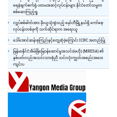
ရေနံချက်စက်ရုံ ပထမအဆင့်လုပ်ငန်းများ နိုင်ငံတော်သမ္မတ
စစ်ဆေးကြည့်ရှု
လျှပ်စစ်ဓါတ်အား ခိုးယူသုံးစွဲသည့် မှော်ဘီမြို့နယ်ရှိ ကော်စေ့
လုပ်ငန်းတစ်ခုကို သက်ဆိုင်ရာက အရေးယူ
ဒေါ်အောင်ဆန်းစုကြည်နှင့်တွေ့ဆုံခဲ့ကြောင်း ICRC အတည်ပြု
မြန်မာနိုင်ငံအိမ်ခြံမြေဝန်ဆောင်မှုအသင်း(ဗဟို) (MRESA) ၏
နှစ်ပတ်လည်အသင်းသားစုံညီ သင်းလုံးကျွတ်အစည်းအဝေး
ကျင်းပ