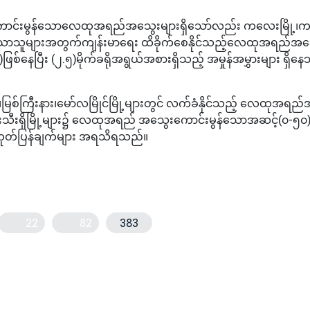
 ကောင်းမွန်သောလေထုအရည်အသွေးများရှိသော်လည်း ကလေးမြို့
်နည်းပါးသောသူများအတွက်ကျန်းမာရေး ထိခိုက်စေနိုင်သည့်လေထုအရည်အ
နေပြီး (၂.၅)မိုက်ခရိုအရွယ်အစားရှိသည့် အမှုန်အမွှားများ ရှိန
၊မြစ်ကြီးနား၊မော်လမြိုင်မြို့များတွင် လက်ခံနိုင်သည့် လေထုအရည
အသီးသီးရှိမြို့များ၌ လေထုအရည် အသွေးကောင်းမွန်သောအဆင့်(၀-၅၀)ရ
၏ထုတ်ပြန်ချက်များ အရသိရသည်။
22
82
383
န်မာ့လက်ရွေးစင် အမျိုးသမီးအသင်း ခြေစမ်းပွဲများ ဆက်တိုက်ကစား
့ ထောပတ်သီးအဆီကို လာမည့်အောက်တိုဘာလတွင် ဘာရိန်းနိုင်ငံသို့စမ်းသပ်တ