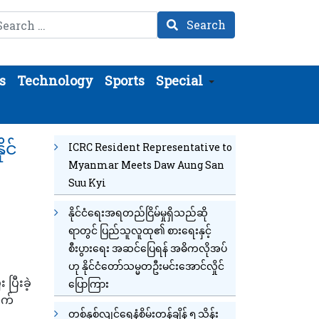
arch
Search
s
Technology
Sports
Special
ုင်
ICRC Resident Representative to
Myanmar Meets Daw Aung San
Suu Kyi
နိုင်ငံရေးအရတည်ငြိမ်မှုရှိသည်ဆို
ရာတွင် ပြည်သူလူထု၏ စားရေးနှင့်
စီးပွားရေး အဆင်ပြေရန် အဓိကလိုအပ်
ဟု နိုင်ငံတော်သမ္မတဦးမင်းအောင်လှိုင်
ြီးခဲ့
ပြောကြား
ုက်
တစ်နှစ်လျင်ရေနံစိမ်းတန်ချိန် ၅ သိန်း