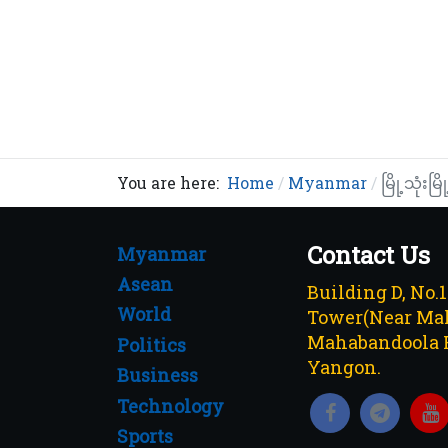
You are here:
Home
Myanmar
မြို့သုံး
Contact Us
Myanmar
Asean
Building D, No.
World
Tower(Near Mah
Mahabandoola 
Politics
Yangon.
Business
Technology
Sports