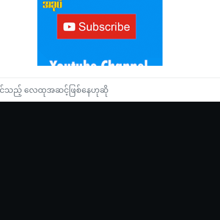
ေနိုင်သည့် လေထုအဆင့်ဖြစ်နေဟုဆို