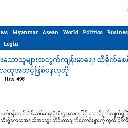
Se
ews
Myanmar
Asean
World
Politics
Busines
Login
နည်းပါးသောသူများအတွက်ကျန်းမာရေး ထိခိုက်စေနိ
ေထုအဆင့်ဖြစ်နေဟုဆို
3
Hits: 495
ဝန်းကျင်ထိန်းသိမ်းရေးဦးစီးဌာနအနေဖြင့် ဆောင်ရွက်လျက်ရှိပြီး ပ
ီးရှိလေထုအရည်အသွေး တိုင်းတာချက်ရလာဒ်များကို ထုတ်ပြန်လိ