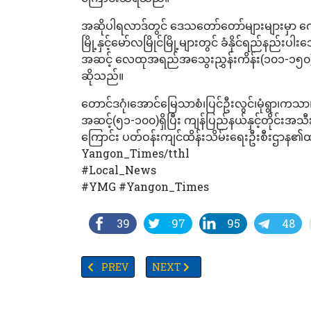
အဆိုပါရလာဒ်တွင် ဒေသတော်တော်များများမှာ
မြို့နှင့်မော်လမြိုင်မြို့များတွင် ခံနိုင်ရည
အဆင့် လေထုအရည်အသွေးညွှန်းကိန်း(၁၀၁-၁၅၀)ဖြစ်
ဆိုသည်။
တောင်ဒဂုံ၊အောင်မြေသာစံ၊ပြင်ဦးလွင်၊မုံရွာ၊ကသာ
အဆင့်(၅၁-၁၀၀)ရှိပြီး ကျန်ပြည်နယ်နှင့်တိုင်း
ကြောင်း ပတ်ဝန်းကျင်ထိန်းသိမ်းရေးဦးစီးဌာန
Yangon_Times/tthl
#Local_News
#YMG #Yangon_Times
39
97
95
48
PREVIOUS ARTICLE: အာရှအားကစားပြိုင်ပွဲအတွက် မြ
NEXT ARTICLE: မြန်မာ့ထောပတ်သီးနှင်
PREV
NEXT