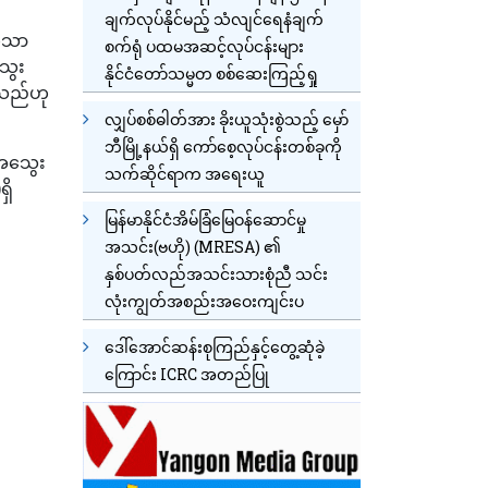
ချက်လုပ်နိုင်မည့် သံလျင်ရေနံချက်
၊ကသာ
စက်ရုံ ပထမအဆင့်လုပ်ငန်းများ
သွေး
နိုင်ငံတော်သမ္မတ စစ်ဆေးကြည့်ရှု
ေသည်ဟု
လျှပ်စစ်ဓါတ်အား ခိုးယူသုံးစွဲသည့် မှော်
ဘီမြို့နယ်ရှိ ကော်စေ့လုပ်ငန်းတစ်ခုကို
်အသွေး
သက်ဆိုင်ရာက အရေးယူ
ှိ
မြန်မာနိုင်ငံအိမ်ခြံမြေဝန်ဆောင်မှု
အသင်း(ဗဟို) (MRESA) ၏
နှစ်ပတ်လည်အသင်းသားစုံညီ သင်း
လုံးကျွတ်အစည်းအဝေးကျင်းပ
ဒေါ်အောင်ဆန်းစုကြည်နှင့်တွေ့ဆုံခဲ့
ကြောင်း ICRC အတည်ပြု
င်ပို့မှု လုပ်ဆောင်သွားမည်