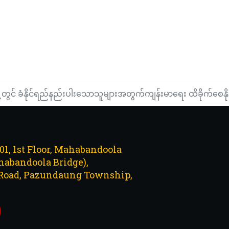
မြို့တွင် ခံနိုင်ရည်နည်းပါးသောသူများအတွက်ကျန်းမာရေး ထိခိုက်စ
101, 1st Floor, Mahabandoola
abandoola Bridge),
Road, Pazundaung Township,