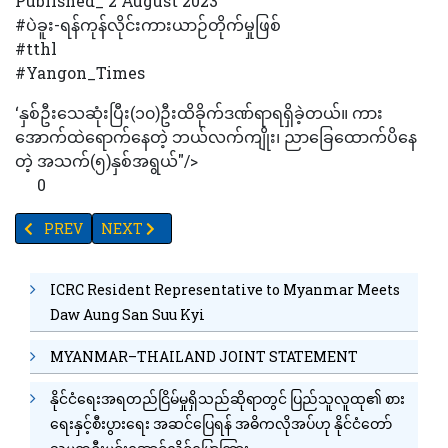
Published_ 2 August 2023
#ပဲခူး-ရန်ကုန်လိုင်းကားယာဉ်တိုက်မှုဖြစ်
#tthl
#Yangon_Times
‘နှစ်ဦးသေဆုံးပြီး(၁၀)ဦးထိခိုက်ဒဏ်ရာရရှိခဲ့တယ်။ ကား
အောက်ထဲရောက်နေတဲ့ ဘယ်လက်ကျိုး၊ ညာခြေထောက်ပိနေ
တဲ့ အသက်(၅)နှစ်အရွယ်"/>
0
PREVIOUS ARTICLE: အလုပ်သမား အေဂျင်စီ (၂၅)ခုအား စည်းကမ်းဖောက်
NEXT ARTICLE: သံလွင်တံတားပေါ်မှ သံဃာတော်တစ်ပါး ခုန်ခ
PREV
NEXT
ICRC Resident Representative to Myanmar Meets
Daw Aung San Suu Kyi
MYANMAR–THAILAND JOINT STATEMENT
နိုင်ငံရေးအရတည်ငြိမ်မှုရှိသည်ဆိုရာတွင် ပြည်သူလူထု၏ စား
ရေးနှင့်စီးပွားရေး အဆင်ပြေရန် အဓိကလိုအပ်ဟု နိုင်ငံတော်