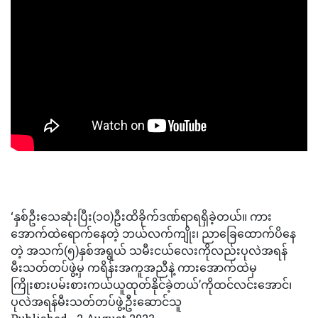
‘နှစ်ဦးသေဆုံးပြီး(၁၀)ဦးထိခိုက်ဒဏ်ရာရရှိခဲ့တယ်။ ကား
အောက်ထဲရောက်နေတဲ့ ဘယ်လက်ကျိုး၊ ညာခြေထောက်ပိနေ
တဲ့ အသက်(၅)နှစ်အရွယ် သမီးငယ်လေးကိုလည်းပုလဲအရန်
မီးသတ်တပ်ဖွဲ့မှ ကရိန်းအကူအညီနဲ့ ကားအောက်ထဲမှ
ကြိုးစားပမ်းစားကယ်ယူထုတ်နိုင်ခဲ့တယ်’ကိုထင်လင်းအောင်၊
ပုလဲအရန်မီးသတ်တပ်ဖွဲ့ဦးဆောင်သူ