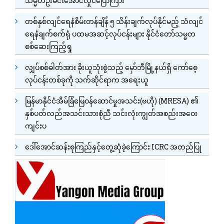
သမ္မတဦးမင်းအောင်လှိုင်ပြောကြား
တစ်နှစ်လျင်ရေနံစိမ်းတန်ချိန် ၅ သိန်းချက်လုပ်နိုင်မည့် သံလျင်
ရေနံချက်စက်ရုံ ပထမအဆင့်လုပ်ငန်းများ နိုင်ငံတော်သမ္မတ
စစ်ဆေးကြည့်ရှု
လျှပ်စစ်ဓါတ်အား ခိုးယူသုံးစွဲသည့် မှော်ဘီမြို့နယ်ရှိ ကော်စေ့
လုပ်ငန်းတစ်ခုကို သက်ဆိုင်ရာက အရေးယူ
မြန်မာနိုင်ငံအိမ်ခြံမြေဝန်ဆောင်မှုအသင်း(ဗဟို) (MRESA) ၏
နှစ်ပတ်လည်အသင်းသားစုံညီ သင်းလုံးကျွတ်အစည်းအဝေး
ကျင်းပ
ဒေါ်အောင်ဆန်းစုကြည်နှင့်တွေ့ဆုံခဲ့ကြောင်း ICRC အတည်ပြု