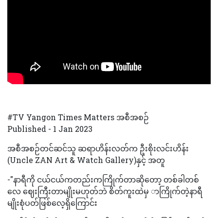
#TV Yangon Times Matters အစီအစဉ်
Published - 1 Jan 2023
အစီအစဉ်တင်ဆင်သူ ဆရာဟိန်းလတ်က ဦးစိုးလင်းဟိန်း
(Uncle ZAN Art & Watch Gallery)နှင့် အတူ
-"နာရီကို ငယ်ငယ်ကတည်းကကြိုက်တာဆိုတော့ တစ်ခါတစ်
လေ ဈေးကြီးတာမျိုးမဟုတ်ဘဲ စိတ်ကူးထဲမှ ာကြိုက်တဲ့နာရီ
မျိုးစုံပတ်ဖြစ်လေ့ရှိကြောင်း