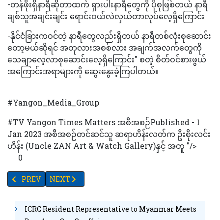
-တန်ဖိုးရှိနာရီဆိုတာထက် ရှားပါးနာရီတွေကို ပိုစုဖြစ်တယ် နာရီ
ချစ်သူအချင်းချင်း ရောင်းဝယ်လဲလှယ်တာလုပ်လေ့ရှိကြောင်း
-နိုင်ငံခြားကဝင်တဲ့ နာရီတွေလည်းရှိတယ် နာရီတစ်လုံးစုဆောင်း
တော့မယ်ဆိုရင် အတုလားအစစ်လား အချက်အလက်တွေကို
သေချာလေ့လာစုဆောင်းလေ့ရှိကြောင်း" စတဲ့ စိတ်ဝင်စားဖွယ်
အကြောင်းအရာများကို ဆွေးနွေးခဲ့ကြပါတယ်။
#Yangon_Media_Group
#TV Yangon Times Matters အစီအစဉ်Published - 1
Jan 2023 အစီအစဉ်တင်ဆင်သူ ဆရာဟိန်းလတ်က ဦးစိုးလင်း
ဟိန်း (Uncle ZAN Art & Watch Gallery)နှင့် အတူ "/>
0
PREVIOUS ARTICLE: (၇၅) နှစ်မြောက် စိန်ရတု လွတ်လပ်ရေးနေ့ အထိမ်းအမှ
NEXT ARTICLE: လာမည့်နှစ်တွင် မန္တလေးနန်းတွင်းနှင့်အင်း
PREV
NEXT
ICRC Resident Representative to Myanmar Meets