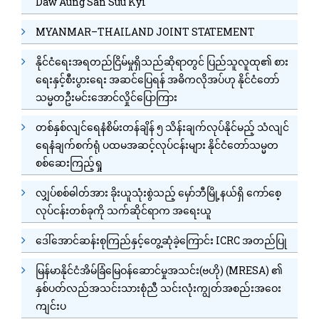
Daw Aung San Suu Kyi
MYANMAR–THAILAND JOINT STATEMENT
နိုင်ငံရေးအရတည်ငြိမ်မှုရှိသည်ဆိုရာတွင် ပြည်သူလူထု၏ စား
ရေးနှင့်စီးပွားရေး အဆင်ပြေရန် အဓိကလိုအပ်ဟု နိုင်ငံတော်
သမ္မတဦးမင်းအောင်လှိုင်ပြောကြား
တစ်နှစ်လျင်ရေနံစိမ်းတန်ချိန် ၅ သိန်းချက်လုပ်နိုင်မည့် သံလျင်
ရေနံချက်စက်ရုံ ပထမအဆင့်လုပ်ငန်းများ နိုင်ငံတော်သမ္မတ
စစ်ဆေးကြည့်ရှု
လျှပ်စစ်ဓါတ်အား ခိုးယူသုံးစွဲသည့် မှော်ဘီမြို့နယ်ရှိ ကော်စေ့
လုပ်ငန်းတစ်ခုကို သက်ဆိုင်ရာက အရေးယူ
ဒေါ်အောင်ဆန်းစုကြည်နှင့်တွေ့ဆုံခဲ့ကြောင်း ICRC အတည်ပြု
မြန်မာနိုင်ငံအိမ်ခြံမြေဝန်ဆောင်မှုအသင်း(ဗဟို) (MRESA) ၏
နှစ်ပတ်လည်အသင်းသားစုံညီ သင်းလုံးကျွတ်အစည်းအဝေး
ကျင်းပ