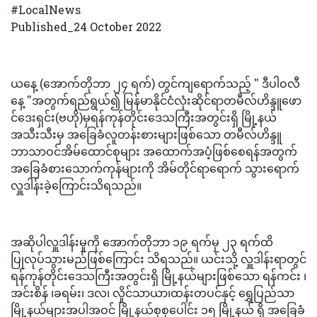
#LocalNews
Published_24 October 2022
ယနေ့ (အောက်တိုဘာ ၂၄ ရက်) တွင်ကျရောက်သည့် '' ဒီပါဝလီ
နေ့ ''အတွက်ရည်ရွယ်၍ မြန်မာနိုင်ငံလုံးဆိုင်ရာတမီလ်ဟိန္ဒူဖော
င်ဒေးရှင်း(ဗဟို)မှရန်ကုန်တိုင်းဒေသကြီးအတွင်းရှိ မြို့နယ်
အသီးသီးမှ အခြေခံလူတန်းစားများဖြစ်သော တမီလ်ဟိန္ဒူ
ဘာသာဝင်အိမ်ထောင်စုများ အထောက်အပံ့ဖြစ်စေရန်အတွက်
အခြေခံစားသောက်ကုန်များကို အိမ်တိုင်ရာရောက် သွားရောက်
လှူဒါန်းခဲ့ကြောင်းသိရသည်။
အဆိုပါလှူဒါန်းမှုကို အောက်တိုဘာ ၁၉ ရက်မှ ၂၃ ရက်ထိ
ပြုလုပ်သွားမည်ဖြစ်ကြောင်း သိရသည်။ ယင်းသို့ လှူဒါန်းရာတွင်
ရန်ကုန်တိုင်းဒေသကြီးအတွင်းရှိ မြို့နယ်များဖြစ်သော ရန်ကင်း ၊
အင်းစိန် ၊ခရမ်း၊ ဒလ၊ လှိုင်သာယာ၊ထန်းတပင်နှင့် ရွှေပြည်သာ
မြို့နယ်များအပါအဝင် မြို့နယ်စုစုပေါင်း ၁၅ မြို့နယ် ရှိ အခြေခံ