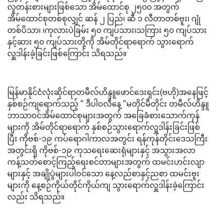
လူတန်းစားများဖြစ်သော အိမ်ထောင်စု ၂၅၀၀ အတွက်
အိမ်ထောင်စုတစ်စုလျှင် ဆန် ၂ ပြည်၊ ဆီ ၁ လီတာတစ်ဗူး၊ ဂျုံ
တစ်ပိသာ၊ ၊ကုလားပဲခြမ်း ၅၀ ကျပ်သား၊သကြား ၅၀ ကျပ်သား
နှင့်ဆား ၅၀ ကျပ်သားတို့ကို အိမ်တိုင်ရာရောက် သွားရောက်
လှူဒါန်းခဲ့ခြင်းဖြစ်ကြောင်း သိရသည်။
မြန်မာနိုင်ငံလုံးဆိုင်ရာတမီလ်ဟိန္ဒူဖောင်ဒေးရှင်း(ဗဟို)အနေဖြင့်
နှစ်စဉ်ကျရောက်သည့် '' ဒီပါဝလီနေ့ ''မတိုင်မီတိုင်း တမီလ်ဟိန္ဒူ
ဘာသာဝင်အိမ်ထောင်စုများအတွက် အခြေခံစားသောက်ကုန်
များကို အိမ်တိုင်ရာရောက် နှစ်စဉ်သွားရောက်လှူဒါန်းခြင်းဖြစ်
ပြီး ကိုဗစ်-၁၉ ကပ်ရောဂါကာလအတွင်း ရန်ကုန်တိုင်းဒေသကြီး
အတွင်းရှိ ကိုဗစ်-၁၉ ကုသရေးဆေးရုံများနှင့် အသွားအလာ
ကန့်သတ်စောင့်ကြည့်ရေးစင်တာများအတွက် ထမင်းဟင်းလျာ
များနှင့် အချိုပွဲများပါဝင်သော နေ့လည်စာနှင့်ညစာ ထမင်းဗူး
များကို နေ့စဉ်ကိုယ်တိုင်ကိုယ်ကျ သွားရောက်လှူဒါန်းခဲ့ကြောင်း
လည်း သိရသည်။