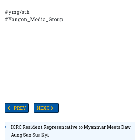
#ymg/sth
#Yangon_Media_Group
PREVIOUS ARTICLE: စစ်တွေတွင် သုံးရက်ခန့်ကြာပျောက်ဆုံးနေသည့်
NEXT ARTICLE: အမှတ်(၂)ကမာကြည်တံတားပေါ်မှတဆင့် အ
PREV
NEXT
ICRC Resident Representative to Myanmar Meets Daw
Aung San Suu Kyi