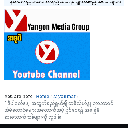
နှစ်ပတ်လည်အသင်းသားစုံညီ သင်းလုံးကျွတ်အစည်းအဝေးကျင်းပ
You are here:
Home
Myanmar
'' ဒီပါဝလီနေ့ ''အတွက်ရည်ရွယ်၍ တမီလ်ဟိန္ဒူ ဘာသာဝင်
အိမ်ထောင်စုများအထောက်အပံ့ဖြစ်စေရန် အခြေခံ
စားသောက်ကုန်များကို လှူဒါန်း