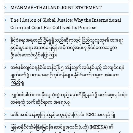
MYANMAR–THAILAND JOINT STATEMENT
The Illusion of Global Justice: Why the International
Criminal Court Has Outlived Its Promise
နိုင်ငံရေးအရတည်ငြိမ်မှုရှိသည်ဆိုရာတွင် ပြည်သူလူထု၏ စားရေး
နှင့်စီးပွားရေး အဆင်ပြေရန် အဓိကလိုအပ်ဟု နိုင်ငံတော်သမ္မတ
ဦးမင်းအောင်လှိုင်ပြောကြား
တစ်နှစ်လျင်ရေနံစိမ်းတန်ချိန် ၅ သိန်းချက်လုပ်နိုင်မည့် သံလျင်ရေနံ
ချက်စက်ရုံ ပထမအဆင့်လုပ်ငန်းများ နိုင်ငံတော်သမ္မတ စစ်ဆေး
ကြည့်ရှု
လျှပ်စစ်ဓါတ်အား ခိုးယူသုံးစွဲသည့် မှော်ဘီမြို့နယ်ရှိ ကော်စေ့လုပ်ငန်း
တစ်ခုကို သက်ဆိုင်ရာက အရေးယူ
ဒေါ်အောင်ဆန်းစုကြည်နှင့်တွေ့ဆုံခဲ့ကြောင်း ICRC အတည်ပြု
မြန်မာနိုင်ငံအိမ်ခြံမြေဝန်ဆောင်မှုအသင်း(ဗဟို) (MRESA) ၏