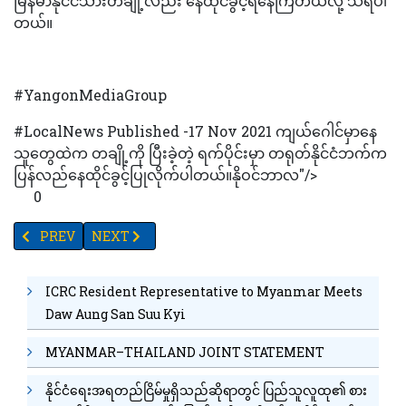
မြန်မာနိုင်ငံသားတချို့လည်း နေထိုင်ခွင့်ရနေကြတယ်လို့ သိရပါ
တယ်။
#YangonMediaGroup
#LocalNews Published -17 Nov 2021 ကျယ်ဂေါင်မှာနေ
သူတွေထဲက တချို့ကို ပြီးခဲ့တဲ့ ရက်ပိုင်းမှာ တရုတ်နိုင်ငံဘက်က
ပြန်လည်နေထိုင်ခွင့်ပြုလိုက်ပါတယ်။နိုဝင်ဘာလ"/>
0
PREVIOUS ARTICLE: မစ္စတာဆာဆာကာဝါနှင့် နိုင်ငံရေးပါတီများ မြန်မာ
NEXT ARTICLE: TV YANGON TIMES ရဲ့နေ့စဉ်သတင်းအစီ
PREV
NEXT
ICRC Resident Representative to Myanmar Meets
Daw Aung San Suu Kyi
MYANMAR–THAILAND JOINT STATEMENT
နိုင်ငံရေးအရတည်ငြိမ်မှုရှိသည်ဆိုရာတွင် ပြည်သူလူထု၏ စား