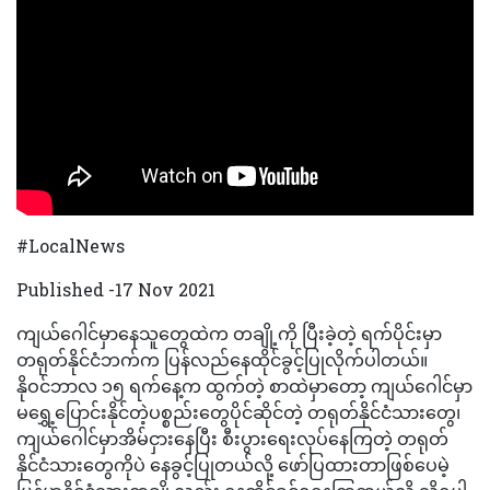
#LocalNews
Published -17 Nov 2021
ကျယ်ဂေါင်မှာနေသူတွေထဲက တချို့ကို ပြီးခဲ့တဲ့ ရက်ပိုင်းမှာ
တရုတ်နိုင်ငံဘက်က ပြန်လည်နေထိုင်ခွင့်ပြုလိုက်ပါတယ်။
နိုဝင်ဘာလ ၁၅ ရက်နေ့က ထွက်တဲ့ စာထဲမှာတော့ ကျယ်ဂေါင်မှာ
မရွှေ့ပြောင်းနိုင်တဲ့ပစ္စည်းတွေပိုင်ဆိုင်တဲ့ တရုတ်နိုင်ငံသားတွေ၊
ကျယ်ဂေါင်မှာအိမ်ငှားနေပြီး စီးပွားရေးလုပ်နေကြတဲ့ တရုတ်
နိုင်ငံသားတွေကိုပဲ နေခွင့်ပြုတယ်လို့ ဖော်ပြထားတာဖြစ်ပေမဲ့