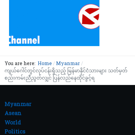
You are here:
Home
Myanmar
ကျယ်ဂေါင်တွင်လုပ်ငန်းရှိသည့် မြန်မာနိုင်ငံသားများ သတ်မှတ်
စည်းကမ်းညီညွတ်လျှင် ပြန်လည်နေထိုင်ခွင့်ရ
Myanmar
Asean
World
Politics