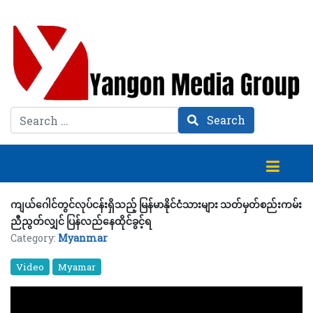
Search
Search
ကျယ်ဂေါင်တွင်လုပ်ငန်းရှိသည့် မြန်မာနိုင်ငံသားများ သတ်မှတ်စည်းကမ်း
ညီညွတ်လျှင် ပြန်လည်နေထိုင်ခွင့်ရ
Category:
Myanmar
Video
Myamar