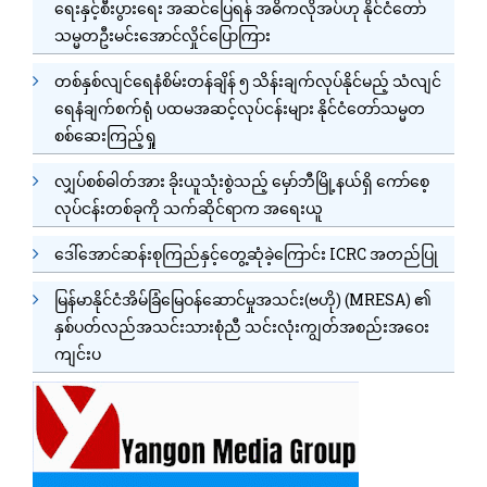
ရေးနှင့်စီးပွားရေး အဆင်ပြေရန် အဓိကလိုအပ်ဟု နိုင်ငံတော်
သမ္မတဦးမင်းအောင်လှိုင်ပြောကြား
တစ်နှစ်လျင်ရေနံစိမ်းတန်ချိန် ၅ သိန်းချက်လုပ်နိုင်မည့် သံလျင်
ရေနံချက်စက်ရုံ ပထမအဆင့်လုပ်ငန်းများ နိုင်ငံတော်သမ္မတ
စစ်ဆေးကြည့်ရှု
လျှပ်စစ်ဓါတ်အား ခိုးယူသုံးစွဲသည့် မှော်ဘီမြို့နယ်ရှိ ကော်စေ့
လုပ်ငန်းတစ်ခုကို သက်ဆိုင်ရာက အရေးယူ
ဒေါ်အောင်ဆန်းစုကြည်နှင့်တွေ့ဆုံခဲ့ကြောင်း ICRC အတည်ပြု
မြန်မာနိုင်ငံအိမ်ခြံမြေဝန်ဆောင်မှုအသင်း(ဗဟို) (MRESA) ၏
နှစ်ပတ်လည်အသင်းသားစုံညီ သင်းလုံးကျွတ်အစည်းအဝေး
ကျင်းပ