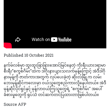
Published 10 October 2021
နက်ဖ်လစ်မှာ ထူးထူးခြာခြားအောင်မြင်နေတဲ့ ကိုးရီးယားဒရာမာ
စီးရီး”စကွစ်ဂိမ်း”ထဲက ဒါဂိုးနားပျားသလက်မုန့်ကြောင့် အဲဒီဒါဂို
နားမုန့်ကို ဇာတ်ကားအတွက် လုပ်ပေးခဲ့တဲ့ ဆိုးလ်မြို့က လမ်း
ဘေးမုန့်ဆိုင်ကလေးမှာ ဝယ်သူတွေစည်ကားလို့နေပါတယ်။ အဲဒီ
မုန့်ဆိုင်ပိုင်ရှင်နှင့် မုန့်လာဝယ်ကြသူတွေရဲ့ "စကွစ်ဂိမ်း" အပေါ်
ခံစားမှုတွေကို ရုပ်သံ တင်ဆက်တင်ပြထားတာဖြစ်ပါတယ်။
Source AFP