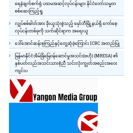
ရေနံချက်စက်ရုံ ပထမအဆင့်လုပ်ငန်းများ နိုင်ငံတော်သမ္မတ
စစ်ဆေးကြည့်ရှု
လျှပ်စစ်ဓါတ်အား ခိုးယူသုံးစွဲသည့် မှော်ဘီမြို့နယ်ရှိ ကော်စေ့
လုပ်ငန်းတစ်ခုကို သက်ဆိုင်ရာက အရေးယူ
ဒေါ်အောင်ဆန်းစုကြည်နှင့်တွေ့ဆုံခဲ့ကြောင်း ICRC အတည်ပြု
မြန်မာနိုင်ငံအိမ်ခြံမြေဝန်ဆောင်မှုအသင်း(ဗဟို) (MRESA) ၏
နှစ်ပတ်လည်အသင်းသားစုံညီ သင်းလုံးကျွတ်အစည်းအဝေး
ကျင်းပ