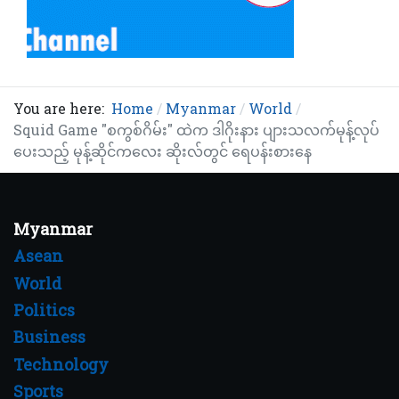
You are here:
Home
Myanmar
World
Squid Game "စကွစ်ဂိမ်း" ထဲက ဒါဂိုးနား ပျားသလက်မုန့်လုပ်
ပေးသည့် မုန့်ဆိုင်ကလေး ဆိုးလ်တွင် ရေပန်းစားနေ
Myanmar
Asean
World
Politics
Business
Technology
Sports