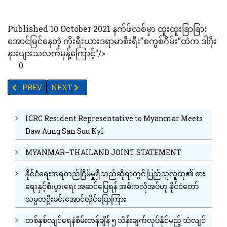
Published 10 October 2021 နက်ဖ်လစ်မှာ ထူးထူးခြာခြား
အောင်မြင်နေတဲ့ ကိုးရီးယားဒရာမာစီးရီး”စကွစ်ဂိမ်း”ထဲက ဒါဂိုး
နားပျားသလက်မုန့်ကြောင့်"/>
0
PREVIOUS ARTICLE: ကိုဗစ်နှင့်အတူရှင်သန်နေထိုင်ရေးအတွက် ပုံမှန
NEXT ARTICLE: စင်္ကာပူကို ကွာရန်တင်းဝင်စရာမလိုဘဲ ခရီး
PREV
NEXT
ICRC Resident Representative to Myanmar Meets
Daw Aung San Suu Kyi
MYANMAR–THAILAND JOINT STATEMENT
နိုင်ငံရေးအရတည်ငြိမ်မှုရှိသည်ဆိုရာတွင် ပြည်သူလူထု၏ စား
ရေးနှင့်စီးပွားရေး အဆင်ပြေရန် အဓိကလိုအပ်ဟု နိုင်ငံတော်
သမ္မတဦးမင်းအောင်လှိုင်ပြောကြား
တစ်နှစ်လျင်ရေနံစိမ်းတန်ချိန် ၅ သိန်းချက်လုပ်နိုင်မည့် သံလျင်