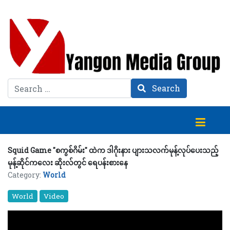
Search
Search
Squid Game "စကွစ်ဂိမ်း" ထဲက ဒါဂိုးနား ပျားသလက်မုန့်လုပ်ပေးသည့်
မုန့်ဆိုင်ကလေး ဆိုးလ်တွင် ရေပန်းစားနေ
Category:
World
World
Video