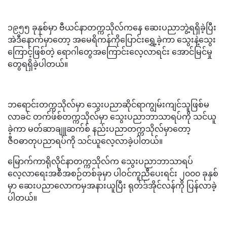
၁၉၅၅ ခုနှစ်မှာ ဗီယင်နာတက္ကသိုလ်ကနေ ဆေးပညာဘွဲ့ရရှိခဲ့ပြီး
အဲဒီနောက်မှာတော့ အမေရိကန်ကိုပြောင်းရွှေ့ခဲ့ကာ သွေးနဲ့သွေး
ကြောင့်ဖြစ်တဲ့ ရောဂါတွေအကြောင်းလေ့လာရင်း အောင်မြင်မှု
တွေရရှိခဲ့ပါတယ်။
ဘရောင်းတက္ကသိုလ်မှာ သွေးပညာဆိုင်ရာကျွမ်းကျင်သူဖြစ်မ
လာခင် တက်ဖ်စ်တက္ကသိုလ်မှာ သွေးပညာဘာသာရပ်ကို သင်ယူ
ခဲ့ကာ မတ်ဆာချူဆက်စ် နည်းပညာတက္ကသိုလ်မှာတော့
ဇီဝဓာတုပညာရပ်ကို သင်ယူလေ့လာခဲ့ပါတယ်။
မြောက်ကာရိုလိုင်နာတက္ကသိုလ်က သွေးပညာဘာသာရပ်
လေ့လာရေးအစီအစဉ်တစ်ခုမှာ ပါဝင်ကူညီပေးရင်း ၂၀၀၀ ခုနှစ်
မှာ ဆေးပညာလောကမှအနားယူပြီး ရုတ်ဒ်အိုင်လန်ကို ပြန်လာခဲ့
ပါတယ်။