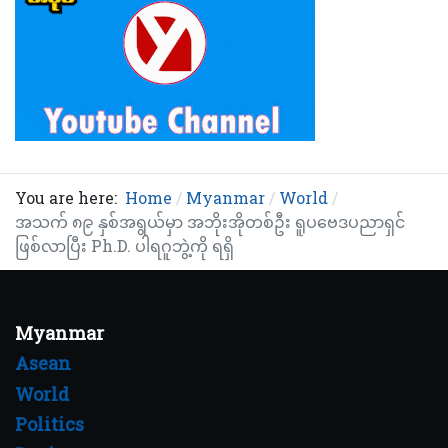
You are here:
Home
Myanmar
World
အသက် ၈၉ နှစ်အရွယ်မှာ အဘိုးအိုတစ်ဦး ရူပဗေဒပညာရှင်
ဖြစ်လာပြီး Ph.D. ပါရဂူဘွဲ့ကို ရရှိ
Myanmar
Asean
World
Politics