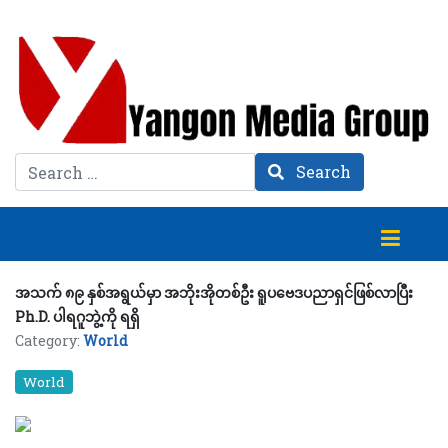
Search
Search
အသက် ၈၉ နှစ်အရွယ်မှာ အဘိုးအိုတစ်ဦး ရူပဗေဒပညာရှင်ဖြစ်လာပြီး
Ph.D. ပါရဂူဘွဲ့ကို ရရှိ
Category:
World
World