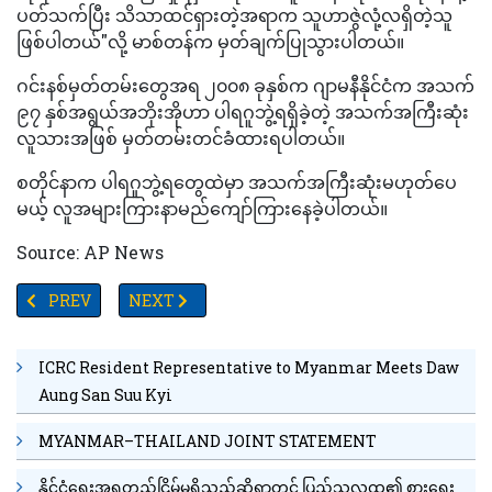
ပတ်သက်ပြီး သိသာထင်ရှားတဲ့အရာက သူဟာဇွဲလုံ့လရှိတဲ့သူ
ဖြစ်ပါတယ်"လို့ မာစ်တန်က မှတ်ချက်ပြုသွားပါတယ်။
ဂင်းနစ်မှတ်တမ်းတွေအရ ၂၀၀၈ ခုနှစ်က ဂျာမနီနိုင်ငံက အသက်
၉၇ နှစ်အရွယ်အဘိုးအိုဟာ ပါရဂူဘွဲ့ရရှိခဲ့တဲ့ အသက်အကြီးဆုံး
လူသားအဖြစ် မှတ်တမ်းတင်ခံထားရပါတယ်။
စတိုင်နာက ပါရဂူဘွဲ့ရတွေထဲမှာ အသက်အကြီးဆုံးမဟုတ်ပေ
မယ့် လူအများကြားနာမည်ကျော်ကြားနေခဲ့ပါတယ်။
Source: AP News
PREVIOUS ARTICLE: ကိုဗစ်ကန့်သတ်ချက်တွေကြောင့် စင်္ကာပူက နိုင်
NEXT ARTICLE: ကိုဗစ်ကာကွယ်ဆေး ထိုးနှံခြင်းကြောင့် မိ
PREV
NEXT
ICRC Resident Representative to Myanmar Meets Daw
Aung San Suu Kyi
MYANMAR–THAILAND JOINT STATEMENT
နိုင်ငံရေးအရတည်ငြိမ်မှုရှိသည်ဆိုရာတွင် ပြည်သူလူထု၏ စားရေး