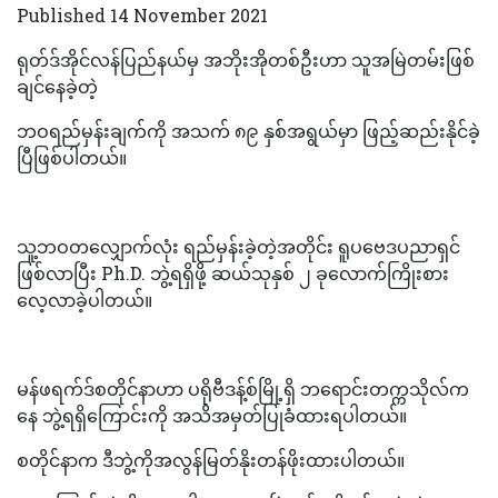
Published 14 November 2021
ရုတ်ဒ်အိုင်လန်ပြည်နယ်မှ အဘိုးအိုတစ်ဦးဟာ သူအမြဲတမ်းဖြစ်
ချင်နေခဲ့တဲ့
ဘဝရည်မှန်းချက်ကို အသက် ၈၉ နှစ်အရွယ်မှာ ဖြည့်ဆည်းနိုင်ခဲ့
ပြီဖြစ်ပါတယ်။
သူ့ဘဝတလျှောက်လုံး ရည်မှန်းခဲ့တဲ့အတိုင်း ရူပဗေဒပညာရှင်
ဖြစ်လာပြီး Ph.D. ဘွဲ့ရရှိဖို့ ဆယ်သုနှစ် ၂ ခုလောက်ကြိုးစား
လေ့လာခဲ့ပါတယ်။
မန်ဖရက်ဒ်စတိုင်နာဟာ ပရိုဗီဒန့်စ်မြို့ရှိ ဘရောင်းတက္ကသိုလ်က
နေ ဘွဲ့ရရှိကြောင်းကို အသိအမှတ်ပြုခံထားရပါတယ်။
စတိုင်နာက ဒီဘွဲ့ကိုအလွန်မြတ်နိုးတန်ဖိုးထားပါတယ်။