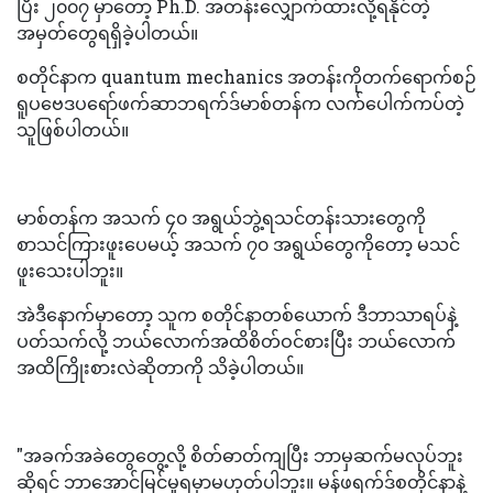
ပြီး ၂၀၀၇ မှာတော့ Ph.D. အတန်းလျှောက်ထားလို့ရနိုင်တဲ့
အမှတ်တွေရရှိခဲ့ပါတယ်။
စတိုင်နာက quantum mechanics အတန်းကိုတက်ရောက်စဉ်
ရူပဗေဒပရော်ဖက်ဆာဘရက်ဒ်မာစ်တန်က လက်ပေါက်ကပ်တဲ့
သူဖြစ်ပါတယ်။
မာစ်တန်က အသက် ၄၀ အရွယ်ဘွဲ့ရသင်တန်းသားတွေကို
စာသင်ကြားဖူးပေမယ့် အသက် ၇၀ အရွယ်တွေကိုတော့ မသင်
ဖူးသေးပါဘူး။
အဲဒီနောက်မှာတော့ သူက စတိုင်နာတစ်ယောက် ဒီဘာသာရပ်နဲ့
ပတ်သက်လို့ ဘယ်လောက်အထိစိတ်ဝင်စားပြီး ဘယ်လောက်
အထိကြိုးစားလဲဆိုတာကို သိခဲ့ပါတယ်။
"အခက်အခဲတွေတွေ့လို့ စိတ်ဓာတ်ကျပြီး ဘာမှဆက်မလုပ်ဘူး
ဆိုရင် ဘာအောင်မြင်မှုရမှာမဟုတ်ပါဘူး။ မန်ဖရက်ဒ်စတိုင်နာနဲ့