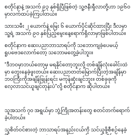
စတိုင်နာနဲ့ အသက် ၉၃ နှစ်ရှိပြီဖြစ်တဲ့ သူ့ဇနီးရှီလာတို့ဟာ ၁၉၆၀
မှာလက်ထပ်ခဲ့ကြပါတယ်။
သားသမီး ၂ ယောက်နဲ့ မြေး ၆ ယောက်ပိုင်ဆိုင်ထားပြီး ဒီလမှာ
သူ့ရဲ့ အသက် ၉၀ နှစ်ပြည့်မွေးနေ့ရောက်ရှိလာမှာဖြစ်ပါတယ်။
စတိုင်နာက ဆေးပညာဘာသာရပ်ကို သဘောကျခဲ့ပေမယ့်
ရူပဗေဒလောက်တော့ သဘောမတွေ့ခဲ့ပါဘူး။
"ဒီဘဝမှာဘယ်တော့မှ မရနိုင်တော့ဘူးလို့ တစ်ချိန်လုံးခေါင်းထဲ
မှာ တွေးနေခဲ့ဖူးတယ်။ ဆေးပညာတတ်မြောက်ပြီးတဲ့အချိန်မှာ
ဘဝကြီးကိုအချိန်ဖြုန်းရင်း မကုန်ဆုံးချင်ဘူး။ တစ်ခုခုကို
လေ့လာသင်ယူချင်တုန်းပဲ"လို့ စတိုင်နာက ဆိုပါတယ်။
သူအသက် ၇၀ အရွယ်မှာ ဘွဲ့ကြိုအတန်းတွေ စတင်တက်ရောက်
ခဲ့ပါတယ်။
သူစိတ်ဝင်စားတဲ့ ဘာသာရပ်အနည်းငယ်ကို သင်ယူဖို့စီစဉ်နေခဲ့