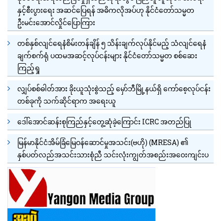
နှင့်စီးပွားရေး အဆင်ပြေရန် အဓိကလိုအပ်ဟု နိုင်ငံတော်သမ္မတ
ဦးမင်းအောင်လှိုင်ပြောကြား
တစ်နှစ်လျင်ရေနံစိမ်းတန်ချိန် ၅ သိန်းချက်လုပ်နိုင်မည့် သံလျင်ရေနံ
ချက်စက်ရုံ ပထမအဆင့်လုပ်ငန်းများ နိုင်ငံတော်သမ္မတ စစ်ဆေး
ကြည့်ရှု
လျှပ်စစ်ဓါတ်အား ခိုးယူသုံးစွဲသည့် မှော်ဘီမြို့နယ်ရှိ ကော်စေ့လုပ်ငန်း
တစ်ခုကို သက်ဆိုင်ရာက အရေးယူ
ဒေါ်အောင်ဆန်းစုကြည်နှင့်တွေ့ဆုံခဲ့ကြောင်း ICRC အတည်ပြု
မြန်မာနိုင်ငံအိမ်ခြံမြေဝန်ဆောင်မှုအသင်း(ဗဟို) (MRESA) ၏
နှစ်ပတ်လည်အသင်းသားစုံညီ သင်းလုံးကျွတ်အစည်းအဝေးကျင်းပ