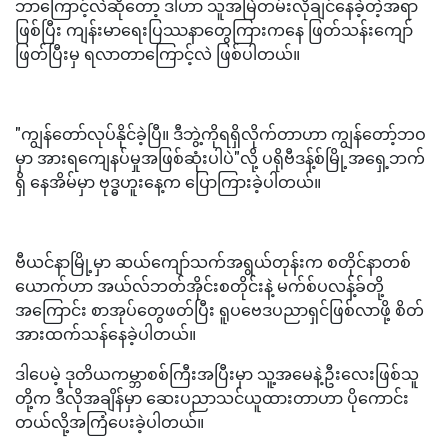
ဘာကြောင့်လဲဆိုတော့ ဒါဟာ သူအမြဲတမ်းလိုချင်နေခဲ့တဲ့အရာ
ဖြစ်ပြီး ကျန်းမာရေးပြဿနာတွေကြားကနေ ဖြတ်သန်းကျော်
ဖြတ်ပြီးမှ ရလာတာကြောင့်လဲ ဖြစ်ပါတယ်။
"ကျွန်တော်လုပ်နိုင်ခဲ့ပြီ။ ဒီဘွဲ့ကိုရရှိလိုက်တာဟာ ကျွန်တော့်ဘဝ
မှာ အားရကျေနပ်မှုအဖြစ်ဆုံးပါပဲ"လို့ ပရိုဗီဒန့်စ်မြို့အရှေ့ဘက်
ရှိ နေအိမ်မှာ ဗုဒ္ဓဟူးနေ့က ပြောကြားခဲ့ပါတယ်။
ဗီယင်နာမြို့မှာ ဆယ်ကျော်သက်အရွယ်တုန်းက စတိုင်နာတစ်
ယောက်ဟာ အယ်လ်ဘတ်အိုင်းစတိုင်းနဲ့ မက်စ်ပလန့်ခ်တို့
အကြောင်း စာအုပ်တွေဖတ်ပြီး ရူပဗေဒပညာရှင်ဖြစ်လာဖို့ စိတ်
အားထက်သန်နေခဲ့ပါတယ်။
ဒါပေမဲ့ ဒုတိယကမ္ဘာစစ်ကြီးအပြီးမှာ သူ့အမေနဲ့ဦးလေးဖြစ်သူ
တို့က ဒီလိုအချိန်မှာ ဆေးပညာသင်ယူထားတာဟာ ပိုကောင်း
တယ်လို့အကြံပေးခဲ့ပါတယ်။