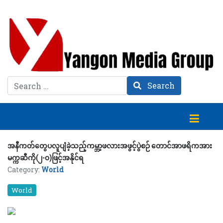
Search
Search
အနီကတ်တွေပလူပျံခဲ့သည့်ကမ္ဘာ့ဖလားအဖွင့်ပွဲစဉ် တောင်အာဖရိကအား
မက္ကဆီကို(၂-၀)ဖြင့်အနိုင်ရ
Category:
World
World