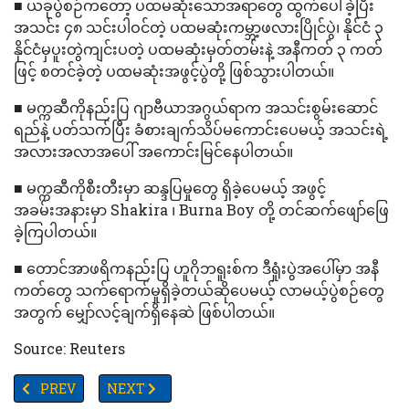
■ ယခုပွဲစဉ်ကတော့ ပထမဆုံးသောအရာတွေ ထွက်ပေါ်ခဲ့ပြီး
အသင်း ၄၈ သင်းပါဝင်တဲ့ ပထမဆုံးကမ္ဘာ့ဖလားပြိုင်ပွဲ၊ နိုင်ငံ ၃
နိုင်ငံမှပူးတွဲကျင်းပတဲ့ ပထမဆုံးမှတ်တမ်းနဲ့ အနီကတ် ၃ ကတ်
ဖြင့် စတင်ခဲ့တဲ့ ပထမဆုံးအဖွင့်ပွဲတို့ ဖြစ်သွားပါတယ်။
■ မက္ကဆီကိုနည်းပြ ဂျာဗီယာအဂွယ်ရာက အသင်းစွမ်းဆောင်
ရည်နဲ့ ပတ်သက်ပြီး ခံစားချက်သိပ်မကောင်းပေမယ့် အသင်းရဲ့
အလားအလာအပေါ် အကောင်းမြင်နေပါတယ်။
■ မက္ကဆီကိုစီးတီးမှာ ဆန္ဒပြမှုတွေ ရှိခဲ့ပေမယ့် အဖွင့်
အခမ်းအနားမှာ Shakira ၊ Burna Boy တို့ တင်ဆက်ဖျော်ဖြေ
ခဲ့ကြပါတယ်။
■ တောင်အာဖရိကနည်းပြ ဟူဂိုဘရူးစ်က ဒီရှုံးပွဲအပေါ်မှာ အနီ
ကတ်တွေ သက်ရောက်မှုရှိခဲ့တယ်ဆိုပေမယ့် လာမယ့်ပွဲစဉ်တွေ
အတွက် မျှော်လင့်ချက်ရှိနေဆဲ ဖြစ်ပါတယ်။
Source: Reuters
PREVIOUS ARTICLE: ဝိုင်းရံပိတ်ဆို့ခံနေရသော အာရှပုံစံ - စွမ်းအင်
NEXT ARTICLE: သစ်ပင်များသည်မြို့ပြများကိုအေးမြ
PREV
NEXT