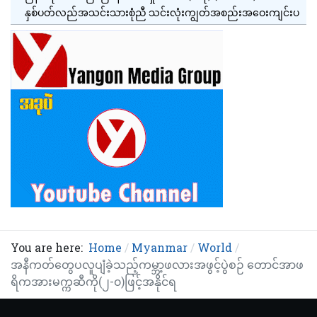
နှစ်ပတ်လည်အသင်းသားစုံညီ သင်းလုံးကျွတ်အစည်းအဝေးကျင်းပ
You are here:
Home
Myanmar
World
အနီကတ်တွေပလူပျံခဲ့သည့်ကမ္ဘာ့ဖလားအဖွင့်ပွဲစဉ် တောင်အာဖ
ရိကအားမက္ကဆီကို(၂-၀)ဖြင့်အနိုင်ရ