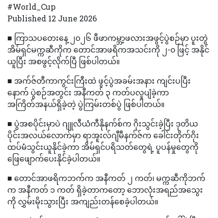
#World_Cup
Published 12 June 2026
■ ကြာသပတေးနေ့ ၂၀၂၆ ဖီဖာကမ္ဘာ့ဖလားအဖွင့်ပွဲစဉ်မှာ ပူးတွဲ
အိမ်ရှင်မက္ကဆီကိုက တောင်အာဖရိကအသင်းကို ၂-၀ ဖြင့် အနိုင်
ယူပြီး အစဖွင့်လိုက်ပြီ ဖြစ်ပါတယ်။
■ အက်ဇ်တီကာကွင်းကြီးထဲ ဖွင့်ပွဲအခမ်းအနား ကျင်းပပြီး
နောက် ပွဲစဉ်အတွင်း အနီကတ် ၃ ကတ်ပလူပျံခဲ့ကာ
အကြိတ်အနယ်ရှိခဲ့တဲ့ ပွဲကြမ်းတစ်ပွဲ ဖြစ်ပါတယ်။
■ ပွဲအစပိုင်းမှာပဲ ဂျူလီယံကီနိုနက်စ်က ဂိုးသွင်းခဲ့ပြီး ဒုတိယ
ပိုင်းအလယ်လောက်မှာ ရာအူးလ်ဂျီမီနက်ဇ်က ခေါင်းတိုက်ဂိုး
ထပ်မံသွင်းယူနိုင်ခဲ့ကာ အိမ်ရှင်ပရိသတ်တွေရဲ့ ပူပန်မှုတွေကို
ဖြေဖျောက်ပေးနိုင်ခဲ့ပါတယ်။
■ တောင်အာဖရိကဘက်က အနီကတ် ၂ ကတ်၊ မက္ကဆီကိုဘက်
က အနီကတ် ၁ ကတ် ရှိခဲ့တာကတော့ ဘောလုံးအရည်အသွေး
ကို လွှမ်းမိုးသွားပြီး အကျည်းတန်စေခဲ့ပါတယ်။