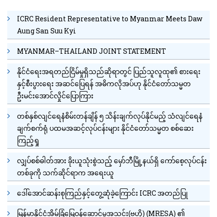
ICRC Resident Representative to Myanmar Meets Daw
Aung San Suu Kyi
MYANMAR–THAILAND JOINT STATEMENT
နိုင်ငံရေးအရတည်ငြိမ်မှုရှိသည်ဆိုရာတွင် ပြည်သူလူထု၏ စားရေး
နှင့်စီးပွားရေး အဆင်ပြေရန် အဓိကလိုအပ်ဟု နိုင်ငံတော်သမ္မတ
ဦးမင်းအောင်လှိုင်ပြောကြား
တစ်နှစ်လျင်ရေနံစိမ်းတန်ချိန် ၅ သိန်းချက်လုပ်နိုင်မည့် သံလျင်ရေနံ
ချက်စက်ရုံ ပထမအဆင့်လုပ်ငန်းများ နိုင်ငံတော်သမ္မတ စစ်ဆေး
ကြည့်ရှု
လျှပ်စစ်ဓါတ်အား ခိုးယူသုံးစွဲသည့် မှော်ဘီမြို့နယ်ရှိ ကော်စေ့လုပ်ငန်း
တစ်ခုကို သက်ဆိုင်ရာက အရေးယူ
ဒေါ်အောင်ဆန်းစုကြည်နှင့်တွေ့ဆုံခဲ့ကြောင်း ICRC အတည်ပြု
မြန်မာနိုင်ငံအိမ်ခြံမြေဝန်ဆောင်မှုအသင်း(ဗဟို) (MRESA) ၏