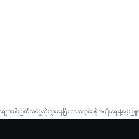
ရေရှားပါးပြတ်လပ်မှုဆိုးရွားနေပြီး ဒေသတွင်း စိုက်ပျိုးရေးနဲ့မွေးမြူ