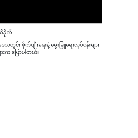
ိခိုက်
သတွင်း စိုက်ပျိုးရေးနဲ့ မွေးမြူရေးလုပ်ငန်းများ
င်များက ပြောပါတယ်။