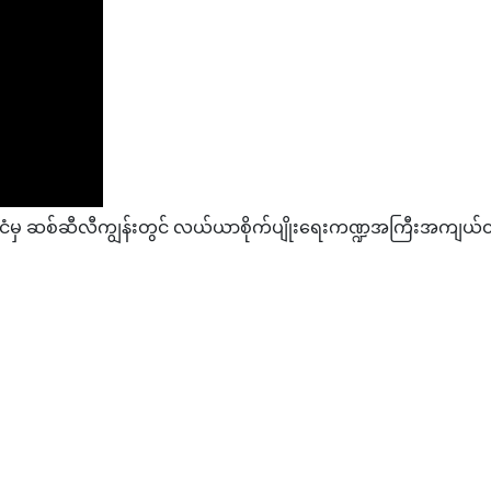
ိုင်ငံမှ ဆစ်ဆီလီကျွန်းတွင် လယ်ယာစိုက်ပျိုးရေးကဏ္ဍအကြီးအကျယ်ထိ
နိုအမှုန်နှာခေါင်းဖြန်းကိုဗစ်ကာကွယ်ဆေး အစ္စရေးလ်ထုတ်လုပ်
မ်းမတော်ပွဲဈေး စတင်ကျင်းပ