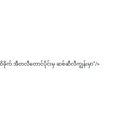
ခိုက် အီတလီတောင်ပိုင်းမှ ဆစ်ဆီလီကျွန်းမှာ"/>