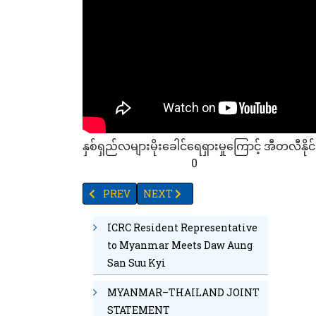
နှစ်ရှည်လများမိုးခေါင်ရေရှားမှုကြောင့် အီတလီန
56
9
31
16
77
63
0
PREVIOUS ARTICLE: အေးခဲထိန်းသိမ်းစရာမလိုသည့် နာ
NEXT ARTICLE: ရန်ကုန်အနောက်ပိုင်း လ
PREV
NEXT
ICRC Resident Representative
to Myanmar Meets Daw Aung
San Suu Kyi
MYANMAR–THAILAND JOINT
STATEMENT