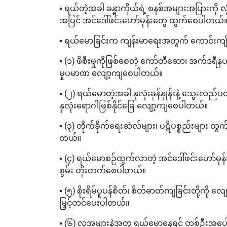
▪️ ရယ်တဲ့အခါ ခန္ဓာကိုယ်ရဲ့ စနစ်အများအပြားကို လှ
အပြင် အင်ဒေါ်ဖင်းဟော်မုန်းတွေ ထွက်စေပါတယ်
▪️ ရယ်မောခြင်းက ကျန်းမာရေးအတွက် ကောင်းကျိ
▪️ (၁) ဖိစီးမှုကိုဖြစ်စေတဲ့ ကော်တီဆော၊ အက်ဒရီန
မှုပမာဏ လျော့ကျစေပါတယ်။
▪️ (၂) ရယ်မောတဲ့အခါ နှလုံးခုန်နှုန်းနဲ့ သွေးလ
နှလုံးရောဂါဖြစ်နိုင်ခြေ လျော့ကျစေပါတယ်။
▪️ (၃) တိုက်ခိုက်ရေးဆဲလ်များ၊ ပဋိပစ္စည်းများ
တယ်။
▪️ (၄) ရယ်မောစဉ်ထွက်လာတဲ့ အင်ဒေါ်ဖင်းဟော်မ
စွမ်း တိုးတက်စေပါတယ်။
▪️ (၅) စိုးရိမ်ပူပန်စိတ်၊ စိတ်ဓာတ်ကျခြင်းတို့ကို 
မြှင့်တင်ပေးပါတယ်။
▪️ (၆) လူအများနဲ့အတူ ရယ်မောနေရင် တစ်ဦးအပေ