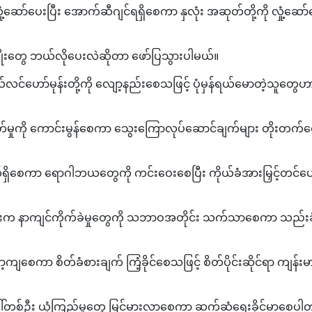
ုံ့ဆော်ပေးပြီး အောက်ဆီဂျင်ရရှိစေကာ နှလုံး အဆုတ်တို့ကို လှုံ့ဆော်
။
ုးတွေ ဘယ်လိုပေးလဲဆိုတာ ဖော်ပြသွားပါမယ်။
ယ်လင်ဟော်မုန်းတို့ကို လျော့နည်းစေသဖြင့် ပုံမှန်ရယ်မောတဲ့သူတွေဟာ
ည်ပတ်မှုကို ကောင်းမွန်စေကာ သွေးကြောလုပ်ဆောင်ချက်များ တိုးတက်စ
 ထွက်ရှိစေကာ ရောဂါဘယတွေကို ကင်းဝေးစေပြီး ကိုယ်ခံအားမြှင့်တင်ပ
ုန်းက နာကျင်ကိုက်ခဲမှုတွေကို သဘာဝအတိုင်း သက်သာစေကာ သည်းခံန
လျော့ကျစေကာ စိတ်ခံစားချက် ကြံ့ခိုင်စေသဖြင့် စိတ်ပိုင်းဆိုင်ရာ ကျန်း
ါ်တစ်ဦး ယုံကြည်မှုတွေ မြင့်မားလာစေကာ ဆက်ဆံရေးခိုင်မာစေပါ