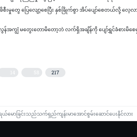
ီးမှုတွေ ပြေလျော့စေပြီး နှစ်ခြိုက်စွာ အိပ်ပျော်စေတယ်လို့ လေ့
ွန်အကျွံ မတွေးတောမိတော့ဘဲ လက်ရှိအချိန်ကို ပျော်ရွှင်ခံစားမိစေမ
14
58
217
ံ့ပြန်တိုက်ခိုက်သဖြင့် အစ္စရေးလ်စစ်ဌာနချုပ်ရုံးများထိမှန်ပျက်စီး
ေတွင်းကြီးရှိကာ မျက်နှာပြင်ဘက်သို့ယိုစိမ့်လျက်ရှိ
ရယ်မောခြင်းသည်သက်ရှည်ကျန်းမာအောင်စွမ်းဆောင်ပေးနိုင်လား