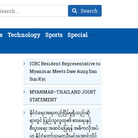
arch
Search
s
Technology
Sports
Special
ICRC Resident Representative to
Myanmar Meets Daw Aung San
Suu Kyi
MYANMAR–THAILAND JOINT
STATEMENT
နိုင်ငံရေးအရတည်ငြိမ်မှုရှိသည်ဆို
ရာတွင် ပြည်သူလူထု၏ စားရေးနှင့်
စီးပွားရေး အဆင်ပြေရန် အဓိကလိုအပ်
ဟု နိုင်ငံတော်သမ္မတဦးမင်းအောင်လှိုင်