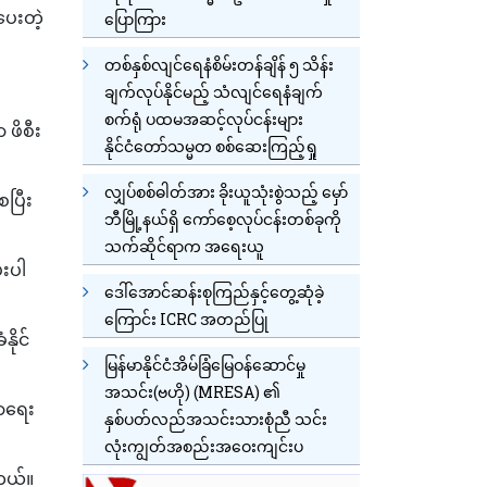
ပေးတဲ့
ပြောကြား
တစ်နှစ်လျင်ရေနံစိမ်းတန်ချိန် ၅ သိန်း
ချက်လုပ်နိုင်မည့် သံလျင်ရေနံချက်
စက်ရုံ ပထမအဆင့်လုပ်ငန်းများ
 ဖိစီး
နိုင်ငံတော်သမ္မတ စစ်ဆေးကြည့်ရှု
လျှပ်စစ်ဓါတ်အား ခိုးယူသုံးစွဲသည့် မှော်
ေပြီး
ဘီမြို့နယ်ရှိ ကော်စေ့လုပ်ငန်းတစ်ခုကို
သက်ဆိုင်ရာက အရေးယူ
ေးပါ
ဒေါ်အောင်ဆန်းစုကြည်နှင့်တွေ့ဆုံခဲ့
ကြောင်း ICRC အတည်ပြု
ိုင်
မြန်မာနိုင်ငံအိမ်ခြံမြေဝန်ဆောင်မှု
အသင်း(ဗဟို) (MRESA) ၏
မာရေး
နှစ်ပတ်လည်အသင်းသားစုံညီ သင်း
လုံးကျွတ်အစည်းအဝေးကျင်းပ
တယ်။