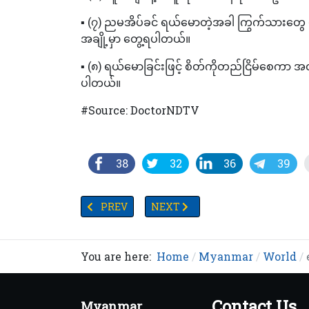
▪️ (၇) ညမအိပ်ခင် ရယ်မောတဲ့အခါ ကြွက်သားတွေ ဖိစ
အချို့မှာ တွေ့ရပါတယ်။
▪️ (၈) ရယ်မောခြင်းဖြင့် စိတ်ကိုတည်ငြိမ်စေကာ အလ
ပါတယ်။
#Source: DoctorNDTV
38
32
36
39
PREVIOUS ARTICLE: အီရန်ဘက်မှဒုံးကျည်များဖြင့်လက်တု
NEXT ARTICLE: ကမ္ဘာ့ဗဟိုချက်၌ဧရာမရွှ
PREV
NEXT
You are here:
Home
Myanmar
World
Contact Us
Myanmar