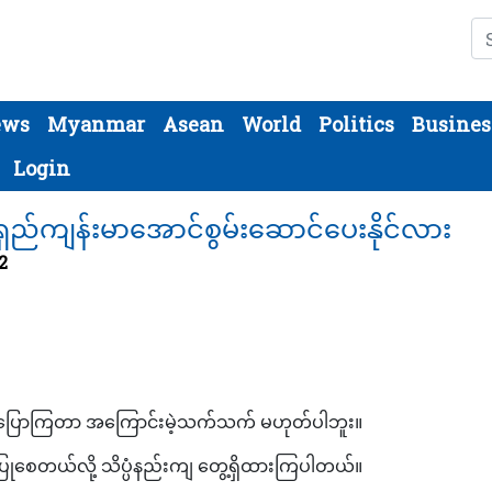
Se
ews
Myanmar
Asean
World
Politics
Busines
Login
်ကျန်းမာအောင်စွမ်းဆောင်ပေးနိုင်လား
2
ု့ပြောကြတာ အကြောင်းမဲ့သက်သက် မဟုတ်ပါဘူး။
ကျိုးပြုစေတယ်လို့ သိပ္ပံနည်းကျ တွေ့ရှိထားကြပါတယ်။