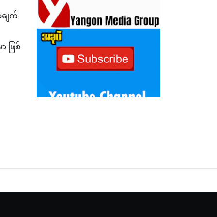
လာချက်
ှာ ဖြစ်