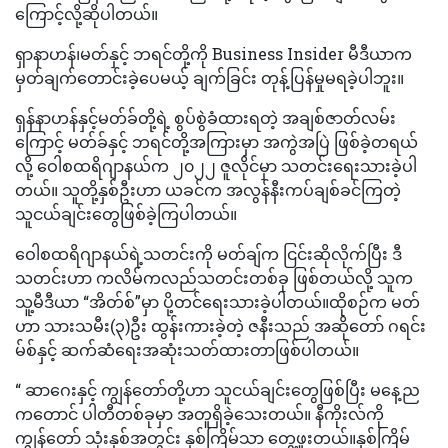
ကြောင့်လို့ဆိုပါတယ်။
ရှာနာဟန်၊မတ်နှင့် ဘရင်တို့ကို Business Insider မီဒီယာက
မှတ်ချက်တောင်းခဲ့ပေမယ့် ချက်ခြင်း တုန့်ပြန်မှုမရခဲ့ပါဘူး။
ရှန်နာဟန်နှင့်မတ်ခ်တို့ရဲ့ စွပ်စွဲခံထားရတဲ့ အချစ်ဇာတ်လမ်း
ကြောင့် မတ်ခ်နှင့် ဘရင်တို့အကြားမှာ အကွဲအပြဲ ဖြစ်ခဲ့တရယ်
လို့ ဝေါစထရိဂျာနယ်က ၂၀၂၂ ဇူလိုင်မှာ သတင်းရေးသားခဲ့ပါ
တယ်။ သူတို့နှစ်ဦးဟာ ယခင်က အလွန်နီးကပ်ချစ်ခင်ကြတဲ့
သူငယ်ချင်းတွေဖြစ်ခဲ့ကြပါတယ်။
ဝေါစထရိဂျာနယ်ရဲ့သတင်းကို မတ်ချ်က ငြင်းဆိုလိုက်ပြီး ဒီ
သတင်းဟာ ကလိမ်ကလည်သတင်းတစ်ခု ဖြစ်တယ်လို့ သူက
သူ့မီဒီယာ “အိတ်စ်”မှာ ပို့တင်ရေးသားခဲ့ပါတယ်။ထိုစဉ်က မတ်
ဟာ သားသမီး(၃)ဦး ထွန်းကားခဲ့တဲ့ ဇနီးသည် အဆိုတော် ဂရင်း
မ်စ်နှင့် ဆက်ဆံရေးအဆုံးသတ်ထားတာဖြစ်ပါတယ်။
“ ဆာဂေးနှင့် ကျွန်တော်တို့ဟာ သူငယ်ချင်းတွေဖြစ်ပြီး မနေ့ည
ကတောင် ပါတီတစ်ခုမှာ အတူရှိခဲ့သေးတယ်။ နီကိုးလ်ကို
ကျွန်တော် သုံးနှစ်အတွင်း နှစ်ကြိမ်သာ တွေ့ဖူးတယ်။နှစ်ကြိမ်