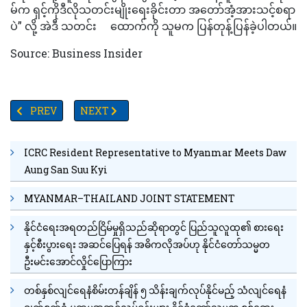
မ်က ရှင့်ကိုဒီလိုသတင်းမျိုးရေးခိုင်းတာ အတော်အံ့အားသင့်စရာ
ပဲ” လို့ အဲဒီ သတင်း ထောက်ကို သူမက ပြန်တုန့်ပြန်ခဲ့ပါတယ်။
Source: Business Insider
PREVIOUS ARTICLE: အရေးပေါ်ဆင်းသက်ခဲ့ရသည့် စင်ကာပူလေကြောင်း
NEXT ARTICLE: ရီပတ်ဘလစ်ကန်သမ္မတလောင်းယှဉ်ပြိုင်
PREV
NEXT
ICRC Resident Representative to Myanmar Meets Daw
Aung San Suu Kyi
MYANMAR–THAILAND JOINT STATEMENT
နိုင်ငံရေးအရတည်ငြိမ်မှုရှိသည်ဆိုရာတွင် ပြည်သူလူထု၏ စားရေး
နှင့်စီးပွားရေး အဆင်ပြေရန် အဓိကလိုအပ်ဟု နိုင်ငံတော်သမ္မတ
ဦးမင်းအောင်လှိုင်ပြောကြား
တစ်နှစ်လျင်ရေနံစိမ်းတန်ချိန် ၅ သိန်းချက်လုပ်နိုင်မည့် သံလျင်ရေနံ