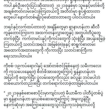
ကပါ နှစ်ဦးစလုံးငြင်းဆိုထားတဲ့ ၂၀၂၁ခုနှစ်မှာ သူမနှင့်မတ်စ်တို့
အချစ်ဇာတ်လမ်းခင်းခဲ့ကြတယ်လို့ အတိတ်မှာ စွပ်စွဲထားတာ
တွေပေါ် နောက်တစ်မျိုးပုံဖော်ထားတာတွေ ပါဝင်ပါတယ်။
ဘရင်နှင့်လက်ထပ်တားတဲ့ အချိန်တွေမှာ ရှာနာဟန်ဟာ ဆီလီ
ကွန်တောင်ကြားက အထက်တန်းလွှာတွေနှင့် အတူပါတီပွဲတွေ
တက်ခဲ့ပြီး ကက်တမင်းနှင့်ကိုကင်းတွေကို သုံးစွဲပြီး အပန်းဖြေခဲ့
ကြတယ်လို့ သတင်းအရင်း အမြစ်(၈)ခုနှင့် စာရွက်စာတမ်း
အထောက်အထားတွေကို ကိုးကားပြီး သတင်းစာကြီးက
ရေးသားပါတယ်။
ကိုဗစ်-၁၉ကပ်ရောဂါနှင့် အော်တစ်ဇင်ဖြစ်နေတဲ့ သမီးကလေး
ကို ကုသပေးနေရတဲ့ စိတ်ဖိအားတွေကြောင့် ရှန်နာဟန်ဟာ
အပြင်ကို စထွက်ပြီး ပွဲလမ်းတွေကိုလည်း ခင်ပွန်း ဘင်မပါဘဲ
တစ်ယောက်တည်းစပြီး တက်ရောက်လာခဲ့တာဖြစ်ပါတယ်။
“ ၂၀၂၁ခုနှစ်စောစောပိုင်းမှာကျင်းပတဲ့ မီယာမီက ပါတီပွဲတစ်ပွဲ
မှာ ရှန်နာဟန်ဟာ မူးယစ်ဆေးတွေကြောင့် အမူးလွန်ပြီး
နောက်ဆုံးမှာ အကြောဆေးတွေသွင်းပြီးကုသခဲ့ရတယ်လို့