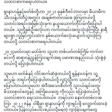
သတင်းစာကရေးပါတယ်။
ရှာနာဟန်နှင့်မတ်စ်တို့ဟာ ၂၀၂၁ ခုနှစ်ဒီဇင်ဘာလမှာ မီယာမီက
သီးသန့်ပါတီပွဲအတွင်း အချစ်ဇာတ်လမ်းစ ခဲ့ကြတယ်လို့
သတင်းအရင်းအမြစ်သုံးခုက နယူးယောက်တိုင်းမ်ကိုပြောပါ
တယ်။ သူတို့နှစ်ဦးစလုံးဟာ ကက်တမင်းအတူသုံးခဲ့ကြပြီး နာရီ
များစွာ လူမြင်ကွင်းထဲက နှစ်ယောက်စလုံးပျောက်သွားခဲ့ကြ
တယ်လို့ သတင်းစာကရေးပါတယ်။
၂၀၂၄မတ်လမှာ မတ်ခ်က သူဟာ တစ်ပတ်တစ်ကြိမ် ကက်တ
မင်းကို ဆရာဝန်ညွှန်ကြားချက်အရ ပမာဏအနည်းငယ် သုံးစွဲခဲ့
တယ်လို့ ပြောခဲ့ပါတယ်။
သူမဟာ မတ်စ်နှင့် လိင်ဆက်ဆံခဲ့တယ်လို့ ရှန်နာဟန်က သူ့
ခင်ပွန်း ဘရင်ကိုပြောခဲ့ပါတယ်လို့ လူ(၃)ဦးက သတင်းစာကို
ပြောပါတယ်။သူမဟာ အဲဒီအသေးစိတ်ကို သူငယ်ချင်းတွေ၊
မိသားစုဝင်တွေနှင့် အကြံပေးတွေ ကိုလည်း ပြောခဲ့တယ်လို့
သတင်းစာက ရေးသားပါတယ်။ ဘရင်ဟာ နောက်တစ်လအ
ကြာ ၂၀၂၂ ဇန်န ဝါရီမှာ ရှာနာဟန်ကို ကွာရှင်းဖို့ လျှောက်ထားခဲ့
ပါတယ်။ ပြန်လည်ပေါင်းစည်းလို့မရတဲ့ ကွာခြားချက်တွေ