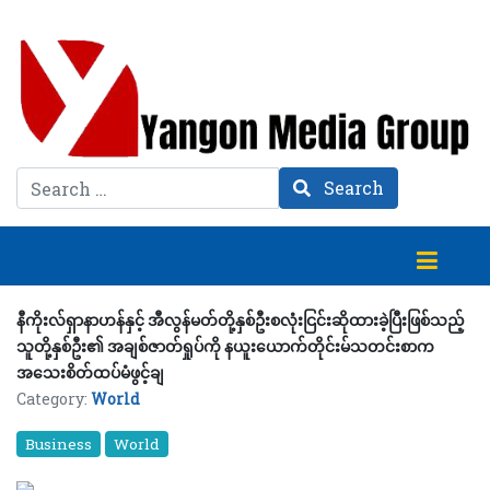
Search
Search
နီကိုးလ်ရှာနာဟန်နှင့် အီလွန်မတ်တို့နှစ်ဦးစလုံးငြင်းဆိုထားခဲ့ပြီးဖြစ်သည့်
သူတို့နှစ်ဦး၏ အချစ်ဇာတ်ရှုပ်ကို နယူးယောက်တိုင်းမ်သတင်းစာက
အသေးစိတ်ထပ်မံဖွင့်ချ
Category:
World
Business
World