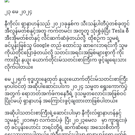
၂၃ မေ ၂၀၂၄
နီကိုလ်း ရှာနာဟန်သည် ၂၀၂၁ခုနှစ်က သီးသန့်ပါတီပွဲတစ်ခုတွင်
အီလွန်မတ်စ်နှင့်အတူ ကက်တမင်း အတူတူ သုံးစွဲခဲ့ပြီး Tesla စီ
အီးအိုမတ်စ်တ်နှင့် လိင်ဆက်ဆံခဲ့တယ်လို့ ထိုစဉ်က သူမရဲ့
ခင်ပွန်းဖြစ်သူ Google တည် ထောင်သူ ဆာဂေးဘရင်းကို သူမ
ကိုယ်တိုင်ပြောခဲ့တယ်လို့ သတင်းအရင်းအမြစ်များစွာကို ကိုး
ကားပြီး နယူး ယောက်တိုင်းမ်သတင်းစာကြီးက ဖွင့်ချရေးသား
လိုက်ပါတယ်။
မေ၂၂ရက် ဗုဒ္ဓဟူးနေ့ထုတ် နယူးယောက်တိုင်းမ်သတင်းစာကြီး
မှာပါဝင်တဲ့ အဆိုပါဆောင်းပါးက ၂၀၂၄ သမ္မတ ရွေးကောက်ပွဲ
အတွက် ရောဘတ်အက်ဖ်ကနေဒီရဲ့ ဒုသမ္မတလောင်းအဖြစ်ဝင်
ပြိုင်မယ့် ရှာနာဟန် အကြောင်းဖွင့်ချထားတာဖြစ်ပါတယ်။
အဆိုပါသတင်းစာကြီးရဲ့ဆောင်းပါးမှာ နီကိုးလ်ရှာနာဟန်နှင့်
သူမနှင့် ၂၀၁၈မှာ လက်ထပ်ခဲ့ ပြီး ၂၀၂၃မေလ မှာ ကွာရှင်းခဲ့
တဲ့ ခင်ပွန်းဟောင်း ဘရင်တို့ရဲ့ ဆက်ဆံရေး အသေးစိတ်ကို
ရေးသားထားပါတယ်။ အဲဒီဆောင်းပါးမှာ ရှာနာဟန်ရော မတ်စ်