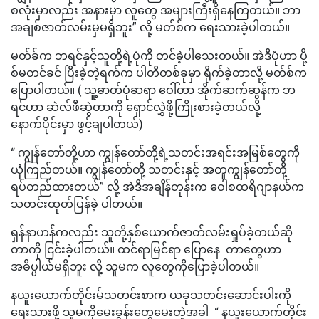
စလုံးမှာလည်း အနားမှာ လူတွေ အများကြီးရှိနေကြတယ်။ ဘာ
အချစ်ဇာတ်လမ်းမှမရှိဘူး” လို့ မတ်စ်က ရေးသားခဲ့ပါတယ်။
မတ်ခ်က ဘရင်နှင့်သူတို့ရဲ့ပုံကို တင်ခဲ့ပါသေးတယ်။ အဲဒီပုံဟာ ပို့
စ်မတင်ခင် ပြီးခဲ့တဲ့ရက်က ပါတီတစ်ခုမှာ ရိုက်ခဲ့တာလို့ မတ်စ်က
ပြောပါတယ်။ ( သူ့ဓာတ်ပုံဆရာ ဝေါ်တာ အိုက်ဆက်ဆွန်က ဘ
ရင်ဟာ ဆဲလ်ဖီဆွဲတာကို ရှောင်လွှဲဖို့ကြိုးစားခဲ့တယ်လို့
နောက်ပိုင်းမှာ ဖွင့်ချပါတယ်)
“ ကျွန်တော်တို့ဟာ ကျွန်တော်တို့ရဲ့သတင်းအရင်းအမြစ်တွေကို
ယုံကြည်တယ်။ ကျွန်တော်တို့ သတင်းနှင့် အတူကျွန်တော်တို့
ရပ်တည်ထားတယ်” လို့ အဲဒီအချိန်တုန်းက ဝေါစထရိဂျာနယ်က
သတင်းထုတ်ပြန်ခဲ့ ပါတယ်။
ရှန်နာဟန်ကလည်း သူတို့နှစ်ယောက်ဇာတ်လမ်းရှုပ်ခဲ့တယ်ဆို
တာကို ငြင်းခဲ့ပါတယ်။ ထင်ရာမြင်ရာ ပြောနေ တာတွေဟာ
အဓိပ္ပါယ်မရှိဘူး လို့ သူမက‌ လူတွေကိုပြောခဲ့ပါတယ်။
နယူးယောက်တိုင်းမ်သတင်းစာက ယခုသတင်းဆောင်းပါးကို
ရေးသားဖို့ သူမကိုမေးခွန်းတွေမေးတဲ့အခါ “ နယူးယောက်တိုင်း