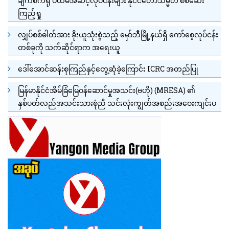
ချက်စက်ရုံ ပထမအဆင့်လုပ်ငန်းများ နိုင်ငံတော်သမ္မတ စစ်ဆေး
ကြည့်ရှု
လျှပ်စစ်ဓါတ်အား ခိုးယူသုံးစွဲသည့် မှော်ဘီမြို့နယ်ရှိ ကော်စေ့လုပ်ငန်း
တစ်ခုကို သက်ဆိုင်ရာက အရေးယူ
ဒေါ်အောင်ဆန်းစုကြည်နှင့်တွေ့ဆုံခဲ့ကြောင်း ICRC အတည်ပြု
မြန်မာနိုင်ငံအိမ်ခြံမြေဝန်ဆောင်မှုအသင်း(ဗဟို) (MRESA) ၏
နှစ်ပတ်လည်အသင်းသားစုံညီ သင်းလုံးကျွတ်အစည်းအဝေးကျင်းပ