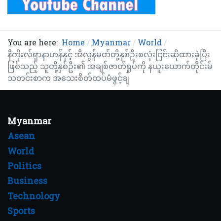
You are here:
Home
Myanmar
World
နီကိုးလ်ရှာနာဟန်နှင့် အီလွန်မတ်တို့နှစ်ဦးစလုံးငြင်းဆိုထားခဲ့ပြီး
ဖြစ်သည့် သူတို့နှစ်ဦး၏ အချစ်ဇာတ်ရှုပ်ကို နယူးယောက်တိုင်းမ်
သတင်းစာက အသေးစိတ်ထပ်မံဖွင့်ချ
Myanmar
Asean
World
Politics
Business
Technology
Sports