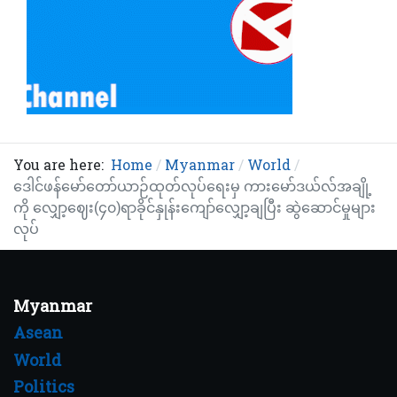
You are here:
Home
Myanmar
World
ဒေါင်ဖန်မော်တော်ယာဉ်ထုတ်လုပ်ရေးမှ ကားမော်ဒယ်လ်အချို့
ကို လျှော့ဈေး(၄၀)ရာခိုင်နှုန်းကျော်လျှော့ချပြီး ဆွဲဆောင်မှုများ
လုပ်
Myanmar
Asean
World
Politics