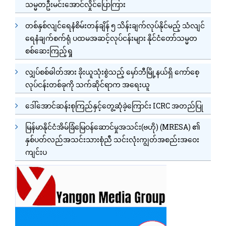
သမ္မတဦးမင်းအောင်လှိုင်ပြောကြား
တစ်နှစ်လျင်ရေနံစိမ်းတန်ချိန် ၅ သိန်းချက်လုပ်နိုင်မည့် သံလျင်
ရေနံချက်စက်ရုံ ပထမအဆင့်လုပ်ငန်းများ နိုင်ငံတော်သမ္မတ
စစ်ဆေးကြည့်ရှု
လျှပ်စစ်ဓါတ်အား ခိုးယူသုံးစွဲသည့် မှော်ဘီမြို့နယ်ရှိ ကော်စေ့
လုပ်ငန်းတစ်ခုကို သက်ဆိုင်ရာက အရေးယူ
ဒေါ်အောင်ဆန်းစုကြည်နှင့်တွေ့ဆုံခဲ့ကြောင်း ICRC အတည်ပြု
မြန်မာနိုင်ငံအိမ်ခြံမြေဝန်ဆောင်မှုအသင်း(ဗဟို) (MRESA) ၏
နှစ်ပတ်လည်အသင်းသားစုံညီ သင်းလုံးကျွတ်အစည်းအဝေး
ကျင်းပ