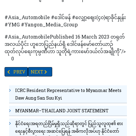
#Asia_Automobile #ဒေါင်ဖန် #လျှော့ဈေး(၄၀)ရာခိုင်နှုန်း
#YMG #Yangon_Media_Group
#Asia_AutomobilePublished 16 March 2023 တရုတ်
အလယ်ပိုင်း ဟူဘေပြည်နယ်ရှိ ဒေါင်ဖန်မော်တော်ယာဉ်
ထုတ်လုပ်ရေးကုမ္ပဏီဟာ သူတိုရဲ့ကားမော်ဒယ်လ်အချိုကို"/>
0
PREVIOUS ARTICLE: ဆောင်းရာသီတွင် လူတွေပိုမိုအိပ်စက်တတ်ကြသ
NEXT ARTICLE: ရုရှားသမ္မတပူတင်၏ဖိတ်ကြားချက်အရ တရု
PREV
NEXT
ICRC Resident Representative to Myanmar Meets
Daw Aung San Suu Kyi
MYANMAR–THAILAND JOINT STATEMENT
နိုင်ငံရေးအရတည်ငြိမ်မှုရှိသည်ဆိုရာတွင် ပြည်သူလူထု၏ စား
ရေးနှင့်စီးပွားရေး အဆင်ပြေရန် အဓိကလိုအပ်ဟု နိုင်ငံတော်