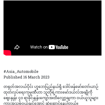
#Asia_Automobile
Published 16 March 2023
တရုတ်အလယ်ပိုင်း ဟူဘေပြည်နယ်ရှိ ဒေါင်ဖန်မော်တော်ယာဉ်
ထုတ်လုပ်ရေးကုမ္ပဏီဟာ သူတိုရဲ့ကားမော်ဒယ်လ်အချိုကို
ဈေးနှုန်း ၄၀ ရာခိုင်နှုန်းကျော်အထိလျှော့ချကာ ဝယ်ယူသူများ
ကားအသစ်ဝယ်ချင်အောင် ဆွဲဆောင်နေပါတယ်။