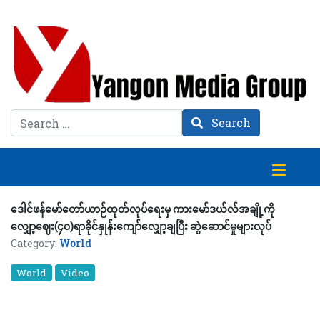
Search
Search
ဒေါင်ဖန်မော်တော်ယာဉ်ထုတ်လုပ်ရေးမှ ကားမော်ဒယ်လ်အချို့ကို
လျှော့ဈေး(၄၀)ရာခိုင်နှုန်းကျော်လျှော့ချပြီး ဆွဲဆောင်မှုများလုပ်
Category:
World
World
Video