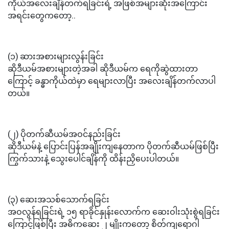
ကိုယ်အလေးချိန်တက်ရခြင်းရဲ့ အဖြစ်အများဆုံးအကြောင်း
အရင်းတွေကတော့..
(၁) ဆားအစားများလွန်းခြင်း
ဆိုဒီယမ်အစားများတဲ့အခါ ဆိုဒီယမ်က ရေကိုဆွဲထားတာ
ကြောင့် ခန္ဓာကိုယ်ထဲမှာ ရေများလာပြီး အလေးချိန်တက်လာပါ
တယ်။
(၂) ပိုတက်ဆီယမ်အဝင်နည်းခြင်း
ဆိုဒီယမ်နဲ့ ပြောင်းပြန်အချိုးကျနေတာက ပိုတက်ဆီယမ်ဖြစ်ပြီး
ကြွက်သားနဲ့ သွေးပေါင်ချိန်ကို ထိန်းညှိပေးပါတယ်။
(၃) ဆေးအသစ်သောက်ရခြင်း
အဝလွန်ရခြင်းရဲ့ ၁၅ ရာခိုင်နှုန်းလောက်က ဆေးဝါးသုံးစွဲရခြင်း
ကြောင့်ဖြစ်ပြီး အဓိကဆေး ၂ မျိုးကတော့ စိတ်ကျရောဂါ