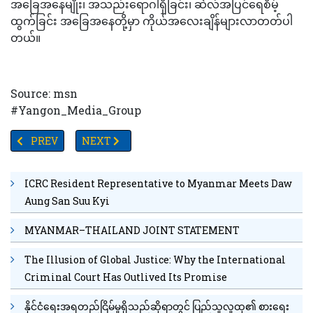
အခြေအနေမျိုး၊ အသည်းရောဂါရှိခြင်း၊ ဆဲလ်အပြင်ရေစိမ့်
ထွက်ခြင်း အခြေအနေတို့မှာ ကိုယ်အလေးချိန်များလာတတ်ပါ
တယ်။
Source: msn
#Yangon_Media_Group
PREVIOUS ARTICLE: နွားများ၏ကျန်းမာရေး၊မျိုးပွားနိုင်စွမ်း၊တည်နေရာတိ
NEXT ARTICLE: ပျင်းခြောက်ခြောက်နေ၍ အလုပ်မှအထုတ
PREV
NEXT
ICRC Resident Representative to Myanmar Meets Daw
Aung San Suu Kyi
MYANMAR–THAILAND JOINT STATEMENT
The Illusion of Global Justice: Why the International
Criminal Court Has Outlived Its Promise
နိုင်ငံရေးအရတည်ငြိမ်မှုရှိသည်ဆိုရာတွင် ပြည်သူလူထု၏ စားရေး