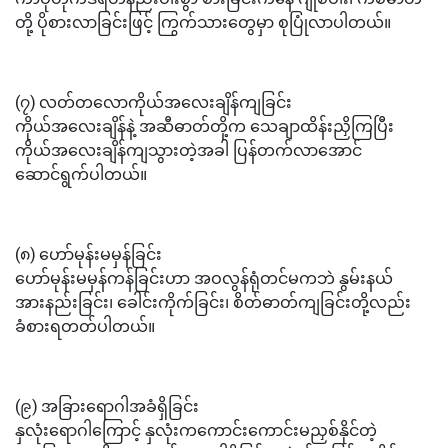
တို့ ပိုစားလာခြင်းဖြင့် ကြွက်သားတွေမှာ စုပြုံလာပါတယ်။
(၇) လတ်တလောကိုယ်အလေးချိန်ကျခြင်း
ကိုယ်အလေးချိန်နဲ့ အဆီဓာတ်တို့က သေချာထိန်းညှိကြပြီး
ကိုယ်အလေးချိန်ကျသွားတဲ့အခါ ပြန်တက်လာအောင်
ဆောင်ရွက်ပါတယ်။
(၈) ဟော်မုန်းမမှန်ခြင်း
ဟော်မုန်းမမှန်ကန်ခြင်းဟာ အဝလွန်ရုံတင်မကဘဲ နွမ်းနယ်
အားနည်းခြင်း၊ ခေါင်းကိုက်ခြင်း၊ စိတ်ဓာတ်ကျခြင်းတို့လည်း
ခံစားရတတ်ပါတယ်။
(၉) အခြားရောဂါအခံရှိခြင်း
နှလုံးရောဂါကြောင့် နှလုံးကကောင်းကောင်းမညှစ်နိုင်တဲ့