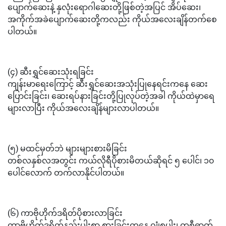
ပျောက်ဆေးနဲ့ နှလုံးရောဂါဆေးတို့ဖြစ်တဲ့အပြင် အိပ်ဆေး၊
အကိုက်အခဲပျောက်ဆေးတို့ကလည်း ကိုယ်အလေးချိန်တက်စေ
ပါတယ်။
(၄) ဆီးရွှင်ဆေးသုံးရခြင်း
ကျန်းမာရေးကြောင့် ဆီးရွှင်ဆေးအသုံးပြုနေရင်းကနေ ဆေး
ပြောင်းခြင်း၊ ဆေးရပ်နားခြင်းတို့ပြုလုပ်တဲ့အခါ ကိုယ်ထဲမှာရေ
များလာပြီး ကိုယ်အလေးချိန်များလာပါတယ်။
(၅) မထင်မှတ်ဘဲ များများစားမိခြင်း
တစ်လနှစ်လအတွင်း ကယ်လိုရီပိုစားမိတယ်ဆိုရင် ၅ ပေါင်၊ ၁၀
ပေါင်လောက် တက်လာနိုင်ပါတယ်။
(၆) ကာဗိုဟိုက်ဒရိတ်ပိုစားလာခြင်း
ကာဗိုဟိုက်ဒရိတ်နည်းပါးစွာ စားခြင်းကနေ ဂျုံစပါး၊ ကစီဓာတ်