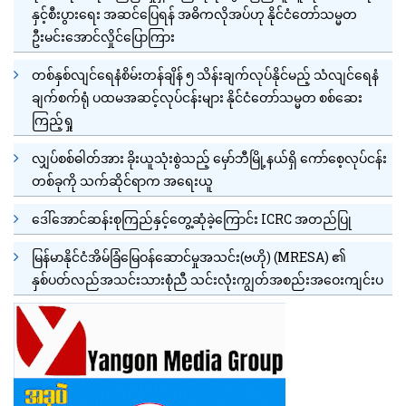
နှင့်စီးပွားရေး အဆင်ပြေရန် အဓိကလိုအပ်ဟု နိုင်ငံတော်သမ္မတ
ဦးမင်းအောင်လှိုင်ပြောကြား
တစ်နှစ်လျင်ရေနံစိမ်းတန်ချိန် ၅ သိန်းချက်လုပ်နိုင်မည့် သံလျင်ရေနံ
ချက်စက်ရုံ ပထမအဆင့်လုပ်ငန်းများ နိုင်ငံတော်သမ္မတ စစ်ဆေး
ကြည့်ရှု
လျှပ်စစ်ဓါတ်အား ခိုးယူသုံးစွဲသည့် မှော်ဘီမြို့နယ်ရှိ ကော်စေ့လုပ်ငန်း
တစ်ခုကို သက်ဆိုင်ရာက အရေးယူ
ဒေါ်အောင်ဆန်းစုကြည်နှင့်တွေ့ဆုံခဲ့ကြောင်း ICRC အတည်ပြု
မြန်မာနိုင်ငံအိမ်ခြံမြေဝန်ဆောင်မှုအသင်း(ဗဟို) (MRESA) ၏
နှစ်ပတ်လည်အသင်းသားစုံညီ သင်းလုံးကျွတ်အစည်းအဝေးကျင်းပ