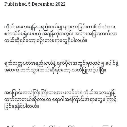
Published 5 December 2022
ကိုယ်အလေးချိန်အနည်းငယ်မျှ များလာခြင်းက စိတ်ထဲထား
စရာသိပ်မရှိပေမယ့် အချိန်တိုအတွင်း အများအပြားတက်လာ
တယ်ဆိုရင်တော့ စဉ်းစားစရာတွေရှိပါတယ်။
ရက်သတ္တပတ်အနည်းငယ်နဲ့ ရက်ပိုင်းအတွင်းမှာတင် ၅ ပေါင်နဲ့
အထက် တက်သွားတယ်ဆိုရင်တော့ သတိပြုသင့်ပါပြီ။
အပြောင်းအလဲကြီးကြီးမားမား မလုပ်ဘဲနဲ့ ကိုယ်အလေးချိန်
တက်လာတယ်ဆိုတာဟာ ရောဂါအကြောင်းအရာတွေကြောင့်
ဖြစ်နေနိုင်ပါတယ်။