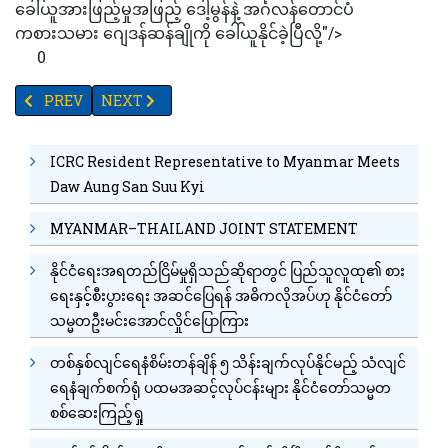
ခေါ်ယူအားဖြည့်မှုအဖြည့် ဒေါ့မွန်နဲ့ အင်္ဂလန်တောင်ပံ
ကစားသမား ဂျေဒန်ဆန်ချိုကို​ ခေါ်ယူနိုင်ခဲ့ပြီလို့"/>
0
PREVIOUS ARTICLE: အီတလီရဲ့ နှလုံးရည်ကို ပြသခဲ့တာဖြစ်တယ်လို့ ဘူန
NEXT ARTICLE: ဒူးထောက်လှုပ်ရှားမှုကို အီတလီအသင်
PREV
NEXT
ICRC Resident Representative to Myanmar Meets
Daw Aung San Suu Kyi
MYANMAR–THAILAND JOINT STATEMENT
နိုင်ငံရေးအရတည်ငြိမ်မှုရှိသည်ဆိုရာတွင် ပြည်သူလူထု၏ စား
ရေးနှင့်စီးပွားရေး အဆင်ပြေရန် အဓိကလိုအပ်ဟု နိုင်ငံတော်
သမ္မတဦးမင်းအောင်လှိုင်ပြောကြား
တစ်နှစ်လျင်ရေနံစိမ်းတန်ချိန် ၅ သိန်းချက်လုပ်နိုင်မည့် သံလျင်
ရေနံချက်စက်ရုံ ပထမအဆင့်လုပ်ငန်းများ နိုင်ငံတော်သမ္မတ
စစ်ဆေးကြည့်ရှု