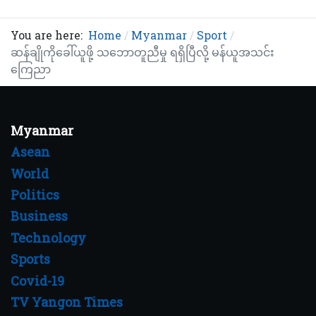
You are here:
Home
Myanmar
Sport
ဆန်ချိုကိုခေါ်ယူဖို့ သဘောတူညီမှု ရရှိပြီလို့ မန်ယူအသင်း
ကြေညာ
Myanmar
Asean
World
Politics
Business
Technology
Sports
Covid-19
TV Yangon Times