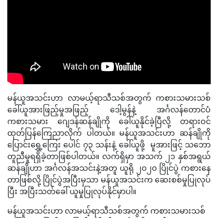
မန်ယူအသင်းဟာ လာမယ့်ရာသီသစ်အတွက် ကစားသမားသစ်
ခေါ်ယူအားဖြည့်မှုအဖြည့် ဒေါ့မွန်နဲ့ အင်္ဂလန်တောင်ပံ
ကစားသမား ဂျေဒန်ဆန်ချိုကို​ ခေါ်ယူနိုင်ခဲ့ပြီလို့ တရားဝင်
ထုတ်ပြန်ကြေညာလိုက် ပါတယ်။ မန်ယူအသင်းဟာ ဆန်ချိုကို
ပြောင်းရွှေ့ကြေး ပေါင် ၇၃ သန်းနဲ့ ခေါ်ယူဖို့ မူအားဖြင့် သဘော
တူညီမှုရရှိခဲ့တာဖြစ်ပါတယ်။ လက်ရှိမှာ အသက် ၂၁ နှစ်အရွယ်
ဆန်ချိုဟာ အင်္ဂလန်အသင်းနဲ့အတူ ယူရို ၂၀၂၀ ပြိုင်ပွဲ ကစားနေ
တာဖြစ်လို့ ပြိုင်ပွဲအပြီးမှသာ မန်ယူအသင်းက ဆေးစစ်မှုပြုလုပ်
ပြီး အပြီးသတ်ခေါ် ယူမှုပြုလုပ်နိုင်မှာပါ။
မန်ယူအသင်းဟာ လာမယ့်ရာသီသစ်အတွက် ကစားသမားသစ်