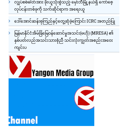
လျှပ်စစ်ဓါတ်အား ခိုးယူသုံးစွဲသည့် မှော်ဘီမြို့နယ်ရှိ ကော်စေ့
လုပ်ငန်းတစ်ခုကို သက်ဆိုင်ရာက အရေးယူ
ဒေါ်အောင်ဆန်းစုကြည်နှင့်တွေ့ဆုံခဲ့ကြောင်း ICRC အတည်ပြု
မြန်မာနိုင်ငံအိမ်ခြံမြေဝန်ဆောင်မှုအသင်း(ဗဟို) (MRESA) ၏
နှစ်ပတ်လည်အသင်းသားစုံညီ သင်းလုံးကျွတ်အစည်းအဝေး
ကျင်းပ