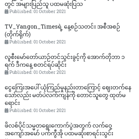
တွင် အများပြည်သူ ပထမဆုံးပြသ
Published: 01 October 2021
TV_Yangon_Timesရဲ့ နေ့စဉ်သတင်း အစီအစဉ်
(တိုက်ရိုက်)
Published: 01 October 2021
လူစီးမော်တော်ယာဉ်တင်သွင်းခွင့်ကို အောက်တိုဘာ ၁
ရက် ဒီကနေ့ စတင်ရပ်ဆိုင်း
Published: 01 October 2021
ငွေကြေးအပေါ် ယုံကြည်မှုနည်းတာကြောင့် ဈေးတက်နေ
သော်လည်း မတ်ပဲလက်ကျန်ကို တောင်သူတွေ ထုတ်မ
ရောင်း
Published: 01 October 2021
ဖိလစ်ပိုင်သမ္မတရွေးကောက်ပွဲအတွက် လက်ဝှေ့
အကျော်အမော် ပက်ကွီအို ပထမဆုံးစာရင်းသွင်း