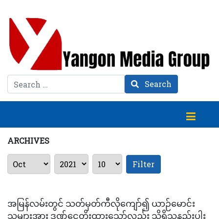
Search
Search
ARCHIVES
Filter
အမြန်လမ်းတွင် သတ်မှတ်ကီလိုကျော်၍ ယာဉ်မောင်း
သူများအား ဒဏ်ငွေတိုးထားသော်လည်း သိရှိသူနည်းပါး