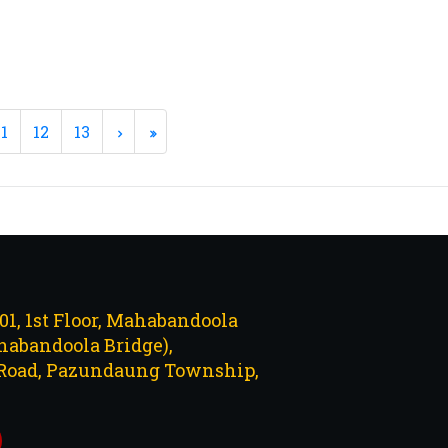
11
12
13
101, 1st Floor, Mahabandoola
abandoola Bridge),
Road, Pazundaung Township,