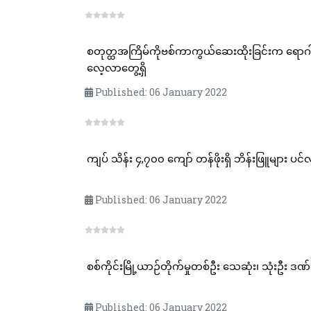
စတုတ္ထအကြိမ်ကိုဗစ်ကာကွယ်ဆေးထိုးခြင်းက ရောဂါခု
လေ့လာတွေ့ရှိ
Published: 06 January 2022
ကျပ် သိန်း ၄,၇၀၀ ကျော် တန်ဖိုးရှိ ဘိန်းဖြူများ ပင်လုံ
Published: 06 January 2022
စစ်ကိုင်းမြို့ယာဉ်တိုက်မှုတစ်ဦး သေဆုံး၊ သုံးဦး ဒဏ
Published: 06 January 2022