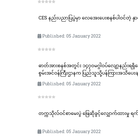
CES နည်းပညာပြပွဲမှာ လေအေးပေးစနစ်ပါဝင်တဲ့ နှာခေါ
Published: 05 January 2022
ဓာတ်အားစနစ်အတွင်း ၁၄၇၀မဂ္ဂါဝပ်လျော့နည်းရရှိနေခြင်းကြောင့် လျှပ်စစ်မီးပြတ်တောက်မှုများဖြစ်ပေါ
စွမ်းအင်ဝန်ကြီးဌာနက ပြည်သူသို့ပန်ကြားအသိပေးခ
Published: 05 January 2022
တက္ကသိုလ်ဝင်စာမေးပွဲ ဖြေဆိုခွင့်လျှောက်ထားမှု ရက်တိ
Published: 05 January 2022