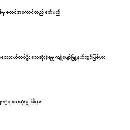
နှစ်မှ စတင်အကောင်ထည် ဖော်မည်
းငယ်တစ်ဦး သေဆုံးခဲ့ရမှု ကျုံပျော်မြို့နယ်တွင်ဖြစ်ပွား
းဆွဲချသေဆုံးမှုဖြစ်ပွား