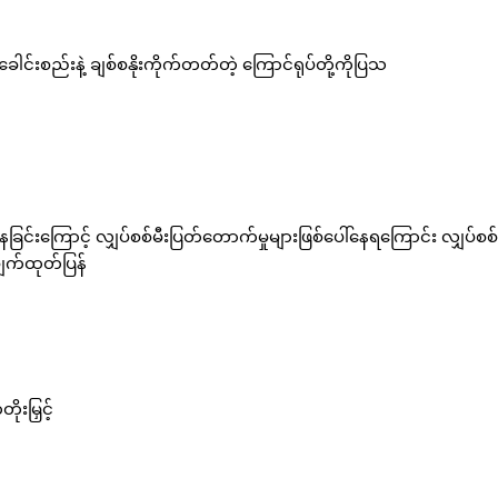
င်းစည်းနဲ့ ချစ်စနိုးကိုက်တတ်တဲ့ ကြောင်ရုပ်တို့ကိုပြသ
်နေရကြောင်း လျှပ်စစ်နှင့်
ျက်ထုတ်ပြန်
ုးမြှင့်