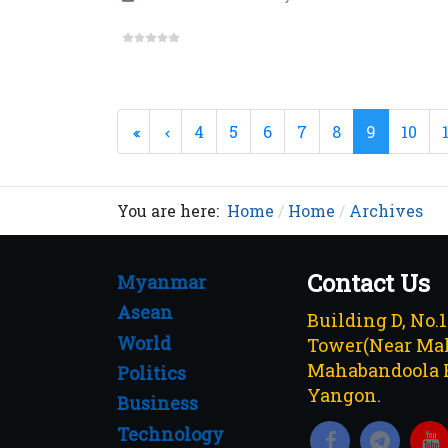
4
5
6
7
8
9
10
You are here:
Home
Home
Archives
Contact Us
Myanmar
Asean
Building D, No.
World
Tower(Near Mah
Mahabandoola 
Politics
Yangon.
Business
Technology