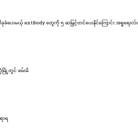
ခံပေးမယ့် antibody တွေကို ၅ ဆမြှင့်တင်ပေးနိုင်ကြောင်း အစ္စရေးလ်
မြို့တွင် ဖမ်းမိ
်ရာရ