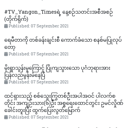
#TV_Yangon_Timesရဲ့ နေ့စဉ်သတင်းအစီအစဉ်
(တိုက်ရိုက်)
Published: 07 September 2021
ရေမီတာကို တစ်ခန်းချင်းစီ ကောက်ခံသော စနစ်မပြုလုပ်
တော့
Published: 07 September 2021
မိုးရွာသွန်းမှုကြောင့် ပြိုကျသွားသော ပုဂံဘုရားအား
ပြန်လည်မွန်းမံနေပြီ
Published: 07 September 2021
ထင်ရှားသည့် စစ်သွေးကြွတစ်ဦးအပါအဝင် ပါလက်စ
တိုင်း အကျဉ်းသား(၆)ဦး အစ္စရေးထောင်တွင်း ဥမင်လှိုဏ်
ခေါင်းတူးပြီး ထွက်ပြေးလွတ်မြောက်
Published: 07 September 2021