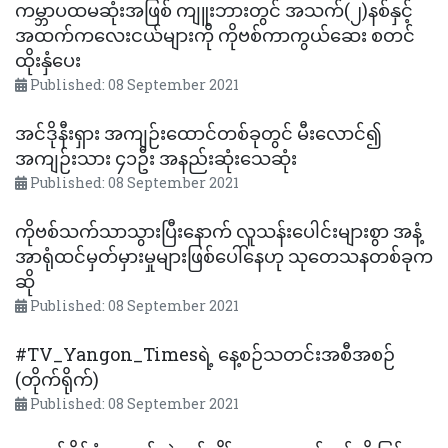
ကမ္ဘာပထမဆုံးအဖြစ် ကျူးဘားတွင် အသက်(၂)နစ်နှင့်
အထက်ကလေးငယ်များကို ကိုဗစ်ကာကွယ်ဆေး စတင်
ထိုးနှံပေး
Published: 08 September 2021
အင်ဒိုနီးရှား အကျဉ်းထောင်တစ်ခုတွင် မီးလောင်၍
အကျဉ်းသား ၄၁ဦး အနည်းဆုံးသေဆုံး
Published: 08 September 2021
ကိုဗစ်သက်သာသွားပြီးနောက် လူသန်းပေါင်းများစွာ အနံ့
အာရုံထင်မှတ်မှားမှုများဖြစ်ပေါ်နေဟု သုတေသနတစ်ခုက
ဆို
Published: 08 September 2021
#TV_Yangon_Timesရဲ့ နေ့စဉ်သတင်းအစီအစဉ်
(တိုက်ရိုက်)
Published: 08 September 2021