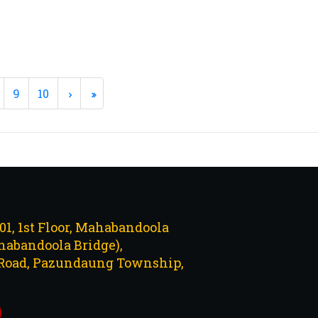
9
10
101, 1st Floor, Mahabandoola
abandoola Bridge),
Road, Pazundaung Township,