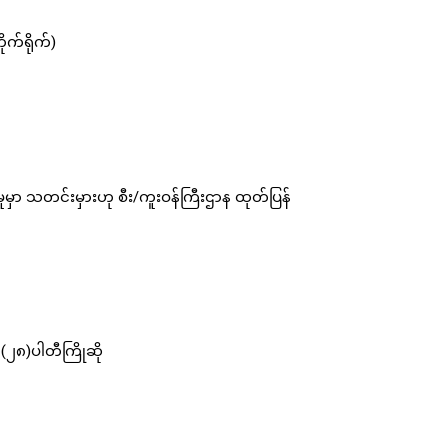
က်ရိုက်)
ှုမှာ သတင်းမှားဟု စီး/ကူးဝန်ကြီးဌာန ထုတ်ပြန်
၂၈)ပါတီကြိုဆို