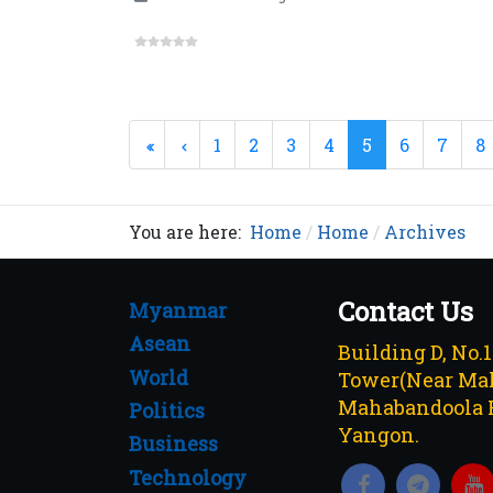
1
2
3
4
5
6
7
8
You are here:
Home
Home
Archives
Contact Us
Myanmar
Asean
Building D, No.
World
Tower(Near Mah
Mahabandoola 
Politics
Yangon.
Business
Technology