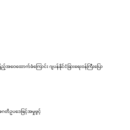
အာဆီယံအထူးကိုယ်စားလှယ်ခန့်ထားမှု ဂျပန်ကအပြည့်အဝေထောက်ခံကြောင်း ဂျပန်နိုင်ငံခြားရေးဝန်ကြီးပြော
ဂတိဥပဒေဖြင့်အမှုဖွင့်