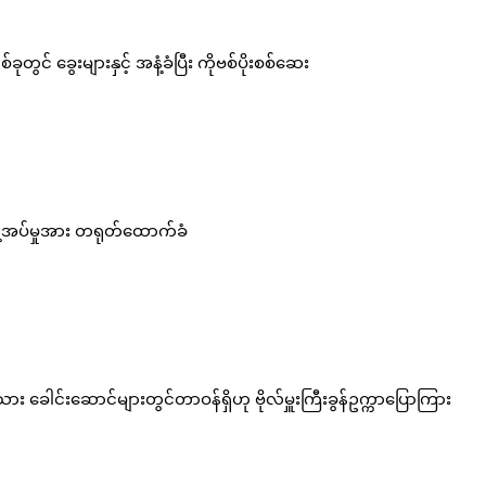
တွင် ခွေးများနှင့် အနံ့ခံပြီး ကိုဗစ်ပိုးစစ်ဆေး
န့်အပ်မှုအား တရုတ်ထောက်ခံ
း ခေါင်းဆောင်များတွင်တာဝန်ရှိဟု ဗိုလ်မှူးကြီးခွန်ဥက္ကာပြောကြား